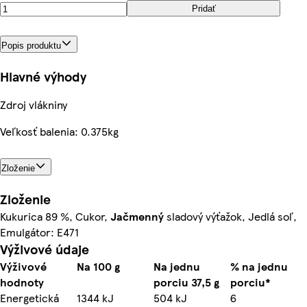
Pridať
Popis produktu
Hlavné výhody
Zdroj vlákniny
Veľkosť balenia: 0.375kg
Zloženie
Zloženie
Kukurica 89 %, Cukor,
Jačmenný
sladový výťažok, Jedlá soľ,
Emulgátor: E471
Výživové údaje
Výživové
Na 100 g
Na jednu
% na jednu
hodnoty
porciu 37,5 g
porciu*
Energetická
1344 kJ
504 kJ
6