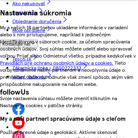
Ako nakupovať
Nastavenia súkromia
Registrácia
Objednanie doručenia
My a našich 18 partnerov ukladáme informácie v zariadení
Moje obľúbené
alebo k nim pristupujeme, napríklad k jedinečným
identifikátorom v súboroch cookie, za účelom spracúvania
Kontaktujte nás
osobných údajov. Svoj súhlas môžete udeliť alebo spravovať
voľbou Prijať alebo Odmietnuť všetko, prípadne kedykoľvek v
Tesco.sk
Pravidlách pre ochranu osobných údajov a cookies.
Tieto
Zákaznícka linka - 0800222333
voľby oznámime našim partnerom a neovplyvnia údaje o
Výber obchodu
prehliadaní. Vaše rozhodnutie však zmení spôsob, akým vám
prispôsobíme nakupovanie na našom webe.
followUs
Svoje nastavenia súhlasu môžete zmeniť kliknutím na
Nastavenia cookies v pätičke stránky.
My a naši partneri spracúvame údaje s cieľom
Používať presné údaje o geolokácii. Aktívne skenovať