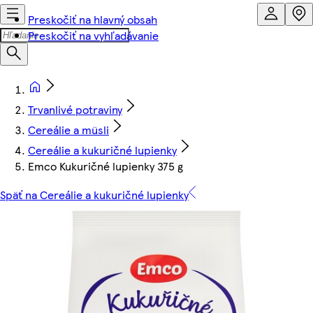
Preskočiť na hlavný obsah
Preskočiť na vyhľadávanie
Trvanlivé potraviny
Cereálie a müsli
Cereálie a kukuričné lupienky
Emco Kukuričné lupienky 375 g
Späť na Cereálie a kukuričné lupienky