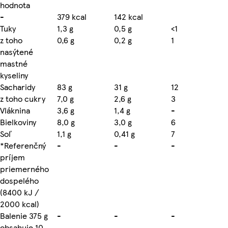
hodnota
-
379 kcal
142 kcal
Tuky
1,3 g
0,5 g
<1
z toho
0,6 g
0,2 g
1
nasýtené
mastné
kyseliny
Sacharidy
83 g
31 g
12
z toho cukry
7,0 g
2,6 g
3
Vláknina
3,6 g
1,4 g
-
Bielkoviny
8,0 g
3,0 g
6
Soľ
1,1 g
0,41 g
7
*Referenčný
-
-
-
príjem
priemerného
dospelého
(8400 kJ /
2000 kcal)
Balenie 375 g
-
-
-
obsahuje 10