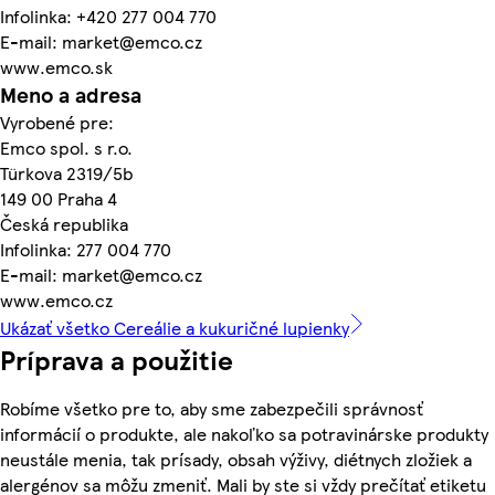
Infolinka: +420 277 004 770
E-mail: market@emco.cz
www.emco.sk
Meno a adresa
Vyrobené pre:
Emco spol. s r.o.
Türkova 2319/5b
149 00 Praha 4
Česká republika
Infolinka: 277 004 770
E-mail: market@emco.cz
www.emco.cz
Ukázať všetko Cereálie a kukuričné lupienky
Príprava a použitie
Robíme všetko pre to, aby sme zabezpečili správnosť
informácií o produkte, ale nakoľko sa potravinárske produkty
neustále menia, tak prísady, obsah výživy, diétnych zložiek a
alergénov sa môžu zmeniť. Mali by ste si vždy prečítať etiketu