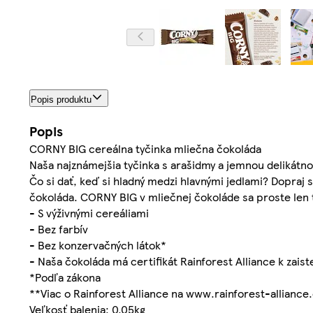
Popis produktu
Popis
CORNY BIG cereálna tyčinka mliečna čokoláda
Naša najznámejšia tyčinka s arašidmy a jemnou delikátn
Čo si dať, keď si hladný medzi hlavnými jedlami? Dopraj
čokoláda. CORNY BIG v mliečnej čokoláde sa proste len 
- S výživnými cereáliami
- Bez farbív
- Bez konzervačných látok*
- Naša čokoláda má certifikát Rainforest Alliance k zais
*Podľa zákona
**Viac o Rainforest Alliance na www.rainforest-alliance
Veľkosť balenia: 0.05kg