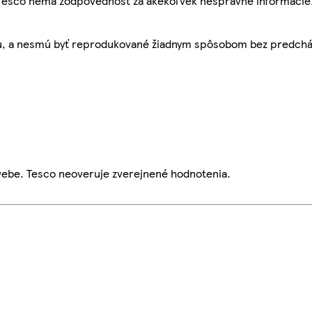
, Tesco nemá zodpovednosť za akékoľvek nesprávne informácie
bu, a nesmú byť reprodukované žiadnym spôsobom bez predch
webe. Tesco neoveruje zverejnené hodnotenia.