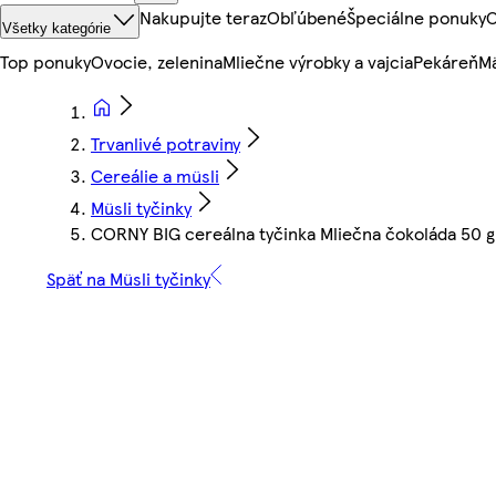
Nakupujte teraz
Obľúbené
Špeciálne ponuky
O
Všetky kategórie
Top ponuky
Ovocie, zelenina
Mliečne výrobky a vajcia
Pekáreň
Mä
Trvanlivé potraviny
Cereálie a müsli
Müsli tyčinky
CORNY BIG cereálna tyčinka Mliečna čokoláda 50 g
Späť na Müsli tyčinky