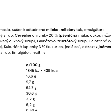
 maslo, sušené odtučnené
mlieko
,
mliečny
tuk, emulgátor:
ový sirup, Cereálne chrumky 20 % (
pšeničná
múka, cukor, ryžo
zovaný cukrový sirup), Glukózovo-fruktózový sirup, Celozrnné c
j, Kukuričné lupienky 3 % (kukurica, jedlá soľ, extrakt z
jačme
sirup, Emulgátor: lecitíny
ø/100 g
1845 kJ / 439 kcal
16,6 g
9,7 g
64,7 g
30,6 g
3,2 g
6,2 g
0,53 g