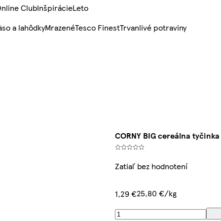
nline Club
Inšpirácie
Leto
so a lahôdky
Mrazené
Tesco Finest
Trvanlivé potraviny
CORNY BIG cereálna tyčinka
Zatiaľ bez hodnotení
25,80 €/kg
1,29 €