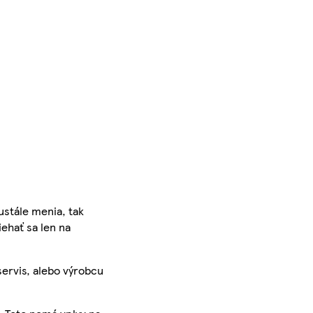
ustále menia, tak
iehať sa len na
servis, alebo výrobcu