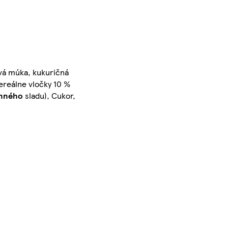
vá múka, kukuričná
ereálne vločky 10 %
nného
sladu), Cukor,