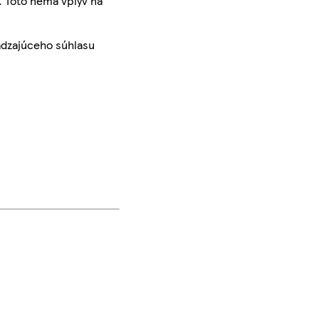
. Toto nemá vplyv na
ádzajúceho súhlasu