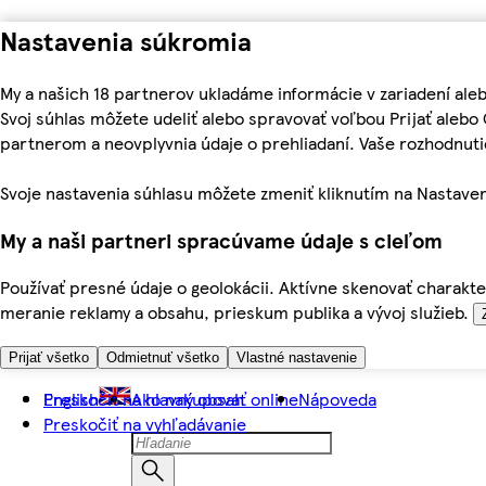
Nastavenia súkromia
My a našich 18 partnerov ukladáme informácie v zariadení ale
Svoj súhlas môžete udeliť alebo spravovať voľbou Prijať aleb
partnerom a neovplyvnia údaje o prehliadaní. Vaše rozhodnu
Svoje nastavenia súhlasu môžete zmeniť kliknutím na Nastaven
My a naši partneri spracúvame údaje s cieľom
Používať presné údaje o geolokácii. Aktívne skenovať charakter
meranie reklamy a obsahu, prieskum publika a vývoj služieb.
Prijať všetko
Odmietnuť všetko
Vlastné nastavenie
Preskočiť na hlavný obsah
English
Ako nakupovať online
Nápoveda
Preskočiť na vyhľadávanie