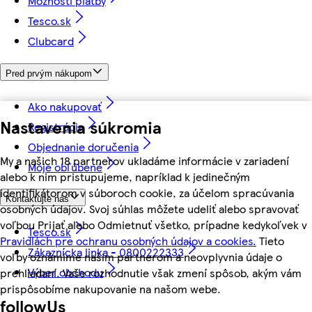
Možnosti platby
Tesco.sk
Clubcard
Pred prvým nákupom
Ako nakupovať
Nastavenia súkromia
Registrácia
Objednanie doručenia
My a našich 18 partnerov ukladáme informácie v zariadení
Moje obľúbené
alebo k nim pristupujeme, napríklad k jedinečným
identifikátorom v súboroch cookie, za účelom spracúvania
Kontaktujte nás
osobných údajov. Svoj súhlas môžete udeliť alebo spravovať
voľbou Prijať alebo Odmietnuť všetko, prípadne kedykoľvek v
Tesco.sk
Pravidlách pre ochranu osobných údajov a cookies.
Tieto
Zákaznícka linka - 0800222333
voľby oznámime našim partnerom a neovplyvnia údaje o
Výber obchodu
prehliadaní. Vaše rozhodnutie však zmení spôsob, akým vám
prispôsobíme nakupovanie na našom webe.
followUs