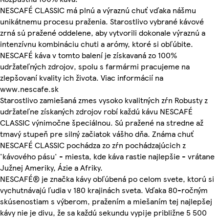
NESCAFÉ CLASSIC má plnú a výraznú chuť vďaka nášmu
unikátnemu procesu praženia. Starostlivo vybrané kávové
zrná sú pražené oddelene, aby vytvorili dokonale výraznú a
intenzívnu kombináciu chuti a arómy, ktoré si obľúbite.
NESCAFÉ káva v tomto balení je získavaná zo 100%
udržateľných zdrojov, spolu s farmármi pracujeme na
zlepšovaní kvality ich života. Viac informácií na
www.nescafe.sk
Starostlivo zamiešaná zmes vysoko kvalitných zŕn Robusty z
udržateľne získaných zdrojov robí každú kávu NESCAFÉ
CLASSIC výnimočne špeciálnou. Sú pražené na stredne až
tmavý stupeň pre silný začiatok vášho dňa. Známa chuť
NESCAFÉ CLASSIC pochádza zo zŕn pochádzajúcich z
'kávového pásu' - miesta, kde káva rastie najlepšie - vrátane
Južnej Ameriky, Ázie a Afriky.
NESCAFÉ® je značka kávy obľúbená po celom svete, ktorú si
vychutnávajú ľudia v 180 krajinách sveta. Vďaka 80-ročným
skúsenostiam s výberom, pražením a miešaním tej najlepšej
kávy nie je divu, že sa každú sekundu vypije približne 5 500