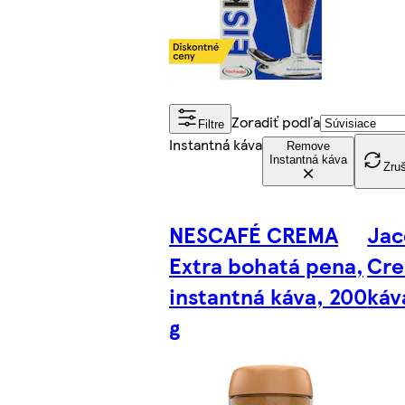
Zoradiť podľa
Filtre
Instantná káva
Remove
Instantná káva
Zruš
NESCAFÉ CREMA
Jac
Extra bohatá pena,
Cre
instantná káva, 200
káv
g