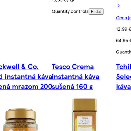
Quantity controls
Pridať
Cena je
12,99 
64,95 
Quanti
ckwell & Co.
Tesco Crema
Tchi
d instantná káva
instantná káva
Sele
ená mrazom 200
sušená 160 g
káva