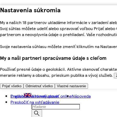
Nastavenia súkromia
My a našich 18 partnerov ukladáme informácie v zariadení ale
Svoj súhlas môžete udeliť alebo spravovať voľbou Prijať aleb
partnerom a neovplyvnia údaje o prehliadaní. Vaše rozhodnu
Svoje nastavenia súhlasu môžete zmeniť kliknutím na Nastaven
My a naši partneri spracúvame údaje s cieľom
Používať presné údaje o geolokácii. Aktívne skenovať charakter
meranie reklamy a obsahu, prieskum publika a vývoj služieb.
Prijať všetko
Odmietnuť všetko
Vlastné nastavenie
Preskočiť na hlavný obsah
English
Ako nakupovať online
Nápoveda
Preskočiť na vyhľadávanie