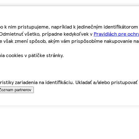
bo k nim pristupujeme, napríklad k jedinečným identifikátoro
o Odmietnuť všetko, prípadne kedykoľvek v
Pravidlách pre ochr
tie však zmení spôsob, akým vám prispôsobíme nakupovanie n
ia cookies v pätičke stránky.
istiky zariadenia na identifikáciu. Ukladať a/alebo pristupova
Zoznam partnerov