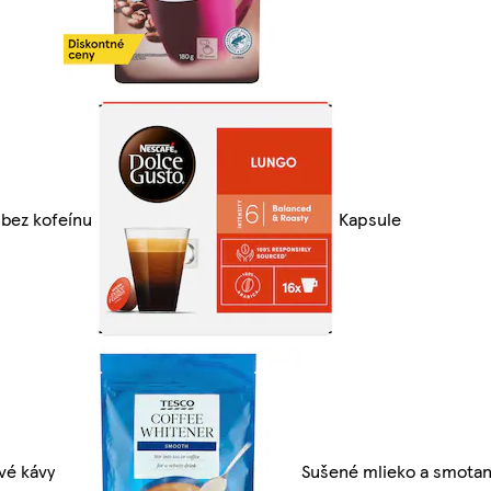
 bez kofeínu
Kapsule
vé kávy
Sušené mlieko a smota