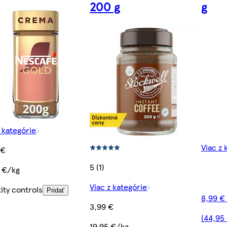
200 g
g
z kategórie
Viac z 
 €
5 (1)
 €/kg
Viac z kategórie
ity controls
Pridať
8,99 €
3,99 €
(44,95
19,95 €/kg