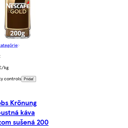
kategórie
€
€/kg
ty controls
Pridať
bs Krönung
ustná káva
zom sušená 200