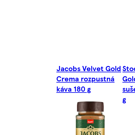
Jacobs Velvet Gold
Sto
Crema rozpustná
Gol
káva 180 g
suš
g