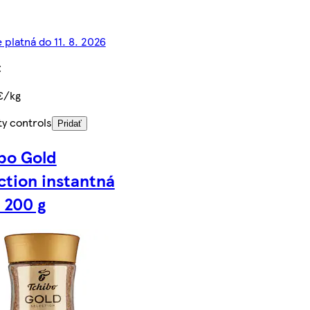
 platná do 11. 8. 2026
€
€/kg
ty controls
Pridať
bo Gold
ction instantná
 200 g