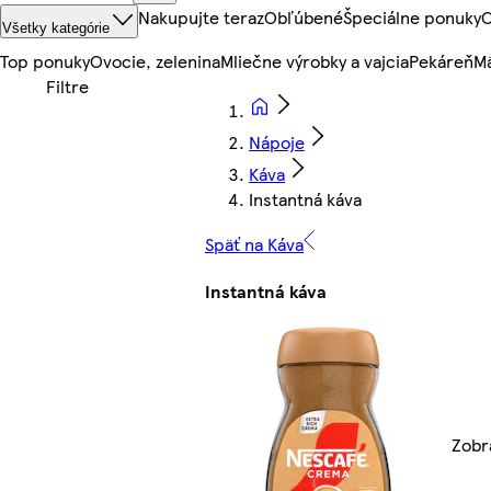
Nakupujte teraz
Obľúbené
Špeciálne ponuky
O
Všetky kategórie
Top ponuky
Ovocie, zelenina
Mliečne výrobky a vajcia
Pekáreň
Mä
Nápoje
Káva
Instantná káva
Späť na Káva
Instantná káva
Zobra