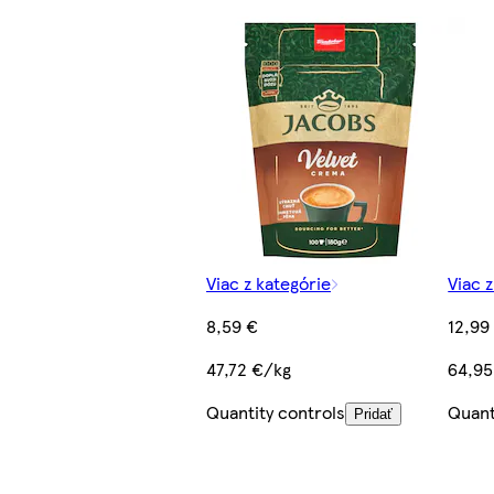
Viac z kategórie
Viac 
8,59 €
12,99
47,72 €/kg
64,95
Quantity controls
Quant
Pridať