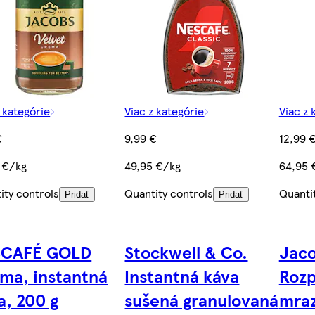
z kategórie
Viac z kategórie
Viac z 
€
9,99 €
12,99 
 €/kg
49,95 €/kg
64,95 
ity controls
Quantity controls
Quanti
Pridať
Pridať
SCAFÉ GOLD
Stockwell & Co.
Jaco
ma, instantná
Instantná káva
Rozp
a, 200 g
sušená granulovaná
mra