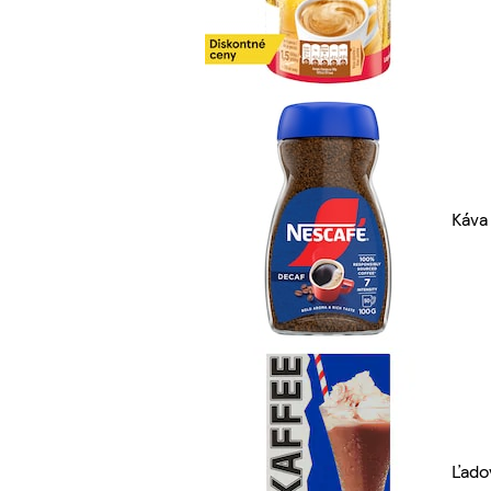
Káva
Ľado