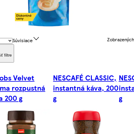
Zobrazenýc
Súvisiace
iť filtre
obs Velvet
NESCAFÉ CLASSIC,
NES
ma rozpustná
instantná káva, 200
inst
a 200 g
g
g