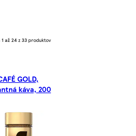
h
1 až 24
z
33
produktov
CAFÉ GOLD,
antná káva, 200