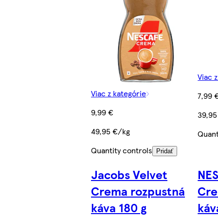
Viac 
Viac z kategórie
7,99 
9,99 €
39,95
49,95 €/kg
Quant
Quantity controls
Pridať
Jacobs Velvet
NE
Crema rozpustná
Cre
káva 180 g
káv