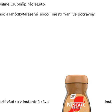
nline Club
Inšpirácie
Leto
so a lahôdky
Mrazené
Tesco Finest
Trvanlivé potraviny
ziť všetko v Instantná káva
Ins