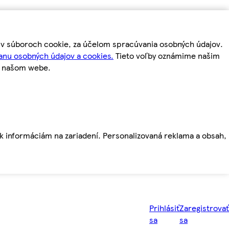
m v súboroch cookie, za účelom spracúvania osobných údajov.
anu osobných údajov a cookies.
Tieto voľby oznámime našim
a našom webe.
ť k informáciám na zariadení. Personalizovaná reklama a obsah,
Prihlásiť
Zaregistrovať
sa
sa