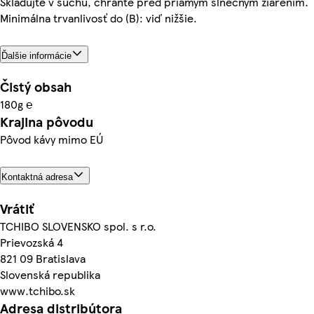
Skladujte v suchu, chráňte pred priamym slnečným žiarením.
Minimálna trvanlivosť do (B): viď nižšie.
Ďalšie informácie
Čistý obsah
180g ℮
Krajina pôvodu
Pôvod kávy mimo EÚ
Kontaktná adresa
Vrátiť
TCHIBO SLOVENSKO spol. s r.o.
Prievozská 4
821 09 Bratislava
Slovenská republika
www.tchibo.sk
Adresa distribútora