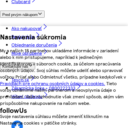
Clubcard
Pred prvým nákupom
Ako nakupovať
Nastavenia súkromia
Registrácia
Objednanie doručenia
My a našich 18 partnerov ukladáme informácie v zariadení
Moje obľúbené
alebo k nim pristupujeme, napríklad k jedinečným
identifikátorom v súboroch cookie, za účelom spracúvania
Kontaktujte nás
osobných údajov. Svoj súhlas môžete udeliť alebo spravovať
voľbou Prijať alebo Odmietnuť všetko, prípadne kedykoľvek v
Tesco.sk
Pravidlách pre ochranu osobných údajov a cookies.
Tieto
Zákaznícka linka - 0800222333
voľby oznámime našim partnerom a neovplyvnia údaje o
Výber obchodu
prehliadaní. Vaše rozhodnutie však zmení spôsob, akým vám
prispôsobíme nakupovanie na našom webe.
followUs
Svoje nastavenia súhlasu môžete zmeniť kliknutím na
Nastavenia cookies v pätičke stránky.