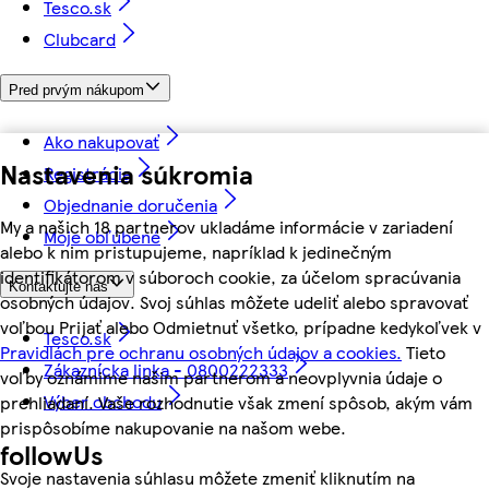
Tesco.sk
Clubcard
Pred prvým nákupom
Ako nakupovať
Nastavenia súkromia
Registrácia
Objednanie doručenia
My a našich 18 partnerov ukladáme informácie v zariadení
Moje obľúbené
alebo k nim pristupujeme, napríklad k jedinečným
identifikátorom v súboroch cookie, za účelom spracúvania
Kontaktujte nás
osobných údajov. Svoj súhlas môžete udeliť alebo spravovať
voľbou Prijať alebo Odmietnuť všetko, prípadne kedykoľvek v
Tesco.sk
Pravidlách pre ochranu osobných údajov a cookies.
Tieto
Zákaznícka linka - 0800222333
voľby oznámime našim partnerom a neovplyvnia údaje o
Výber obchodu
prehliadaní. Vaše rozhodnutie však zmení spôsob, akým vám
prispôsobíme nakupovanie na našom webe.
followUs
Svoje nastavenia súhlasu môžete zmeniť kliknutím na