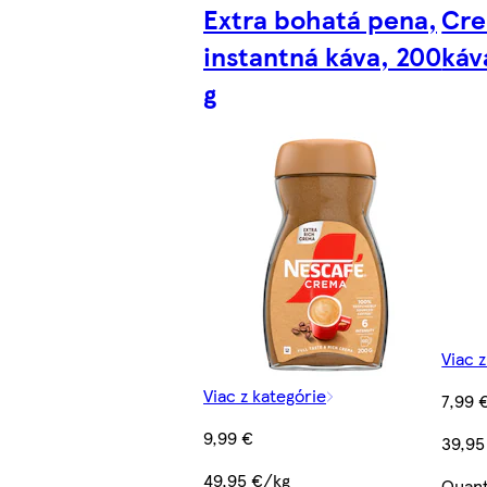
Extra bohatá pena,
Cre
instantná káva, 200
káv
g
Viac 
Viac z kategórie
7,99 
9,99 €
39,95
49,95 €/kg
Quant