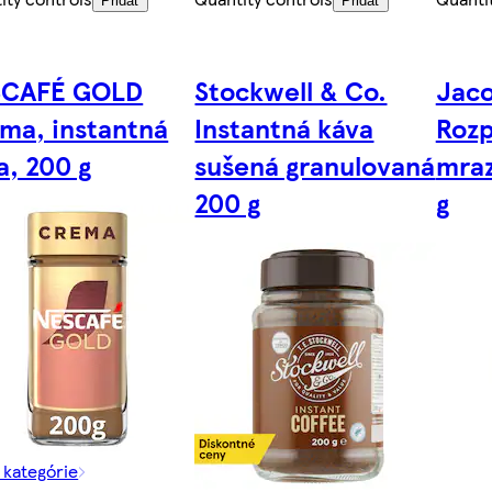
Pridať
Pridať
SCAFÉ GOLD
Stockwell & Co.
Jaco
ma, instantná
Instantná káva
Rozp
a, 200 g
sušená granulovaná
mra
200 g
g
z kategórie