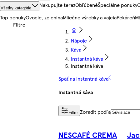
Nakupujte teraz
Obľúbené
Špeciálne ponuky
O
Všetky kategórie
Top ponuky
Ovocie, zelenina
Mliečne výrobky a vajcia
Pekáreň
Mä
Nápoje
Káva
Instantná káva
Instantná káva
Späť na Instantná káva
Instantná káva
Zoradiť podľa
Filtre
NESCAFÉ CREMA
Jac