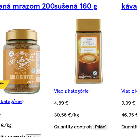
ená mrazom 200
sušená 160 g
káva
Viac z kategórie
Viac z 
z kategórie
4,89 €
9,39 €
€
30,56 €/kg
46,95 
 €/kg
Quantity controls
Quanti
Pridať
ity controls