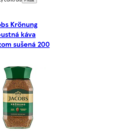
Pridať
bs Krönung
ustná káva
zom sušená 200