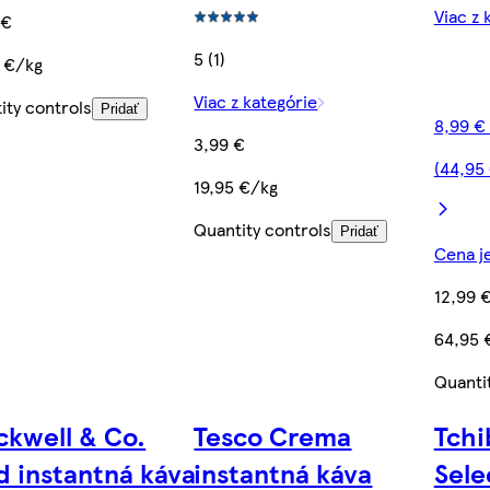
Viac z 
 €
5 (1)
 €/kg
Viac z kategórie
ity controls
Pridať
8,99 €
3,99 €
(44,95
19,95 €/kg
Quantity controls
Pridať
Cena je
12,99 
64,95 
Quanti
ckwell & Co.
Tesco Crema
Tchi
d instantná káva
instantná káva
Sele