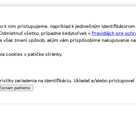
bo k nim pristupujeme, napríklad k jedinečným identifikátoro
o Odmietnuť všetko, prípadne kedykoľvek v
Pravidlách pre ochr
tie však zmení spôsob, akým vám prispôsobíme nakupovanie n
ia cookies v pätičke stránky.
istiky zariadenia na identifikáciu. Ukladať a/alebo pristupova
Zoznam partnerov