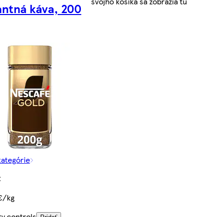
svojho košíka sa zobrazia tu
antná káva, 200
kategórie
€
€/kg
ty controls