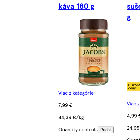
káva 180 g
suš
g
Viac z kategórie
Viac 
7,99 €
4,99 
44,39 €/kg
24,95
Quantity controls
Pridať
Quant