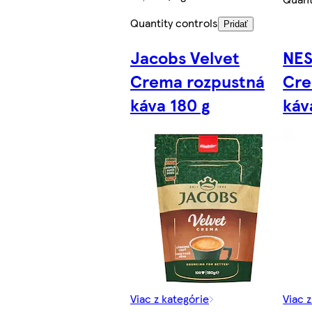
Quantity controls
Pridať
Jacobs Velvet
NE
Crema rozpustná
Cre
káva 180 g
káv
Viac z kategórie
Viac 