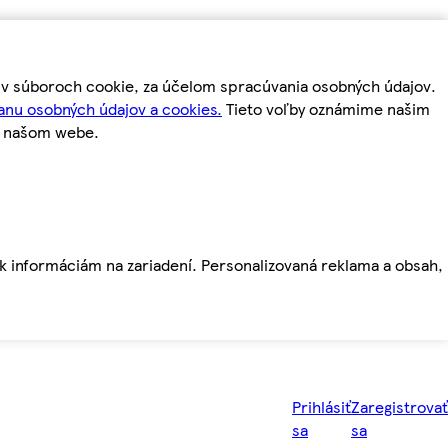
m v súboroch cookie, za účelom spracúvania osobných údajov.
anu osobných údajov a cookies.
Tieto voľby oznámime našim
a našom webe.
ť k informáciám na zariadení. Personalizovaná reklama a obsah,
Prihlásiť
Zaregistrovať
sa
sa