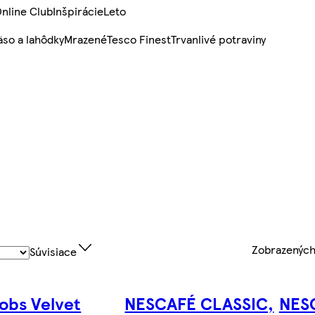
nline Club
Inšpirácie
Leto
so a lahôdky
Mrazené
Tesco Finest
Trvanlivé potraviny
Zobrazenýc
Súvisiace
obs Velvet
NESCAFÉ CLASSIC,
NES