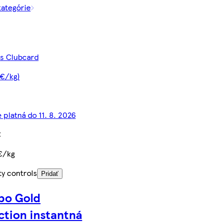
kategórie
 s Clubcard
 €/kg)
 platná do 11. 8. 2026
€
€/kg
ty controls
Pridať
bo Gold
ction instantná