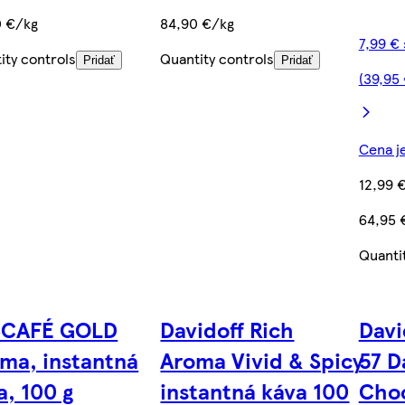
0 €/kg
84,90 €/kg
7,99 €
ity controls
Quantity controls
Pridať
Pridať
(39,95
Cena je
12,99 
64,95 
Quanti
SCAFÉ GOLD
Davidoff Rich
Davi
ma, instantná
Aroma Vivid & Spicy
57 D
a, 100 g
instantná káva 100
Choc