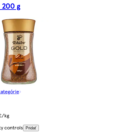
 200 g
kategórie
€/kg
ty controls
Pridať