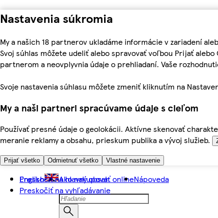
Nastavenia súkromia
My a našich 18 partnerov ukladáme informácie v zariadení ale
Svoj súhlas môžete udeliť alebo spravovať voľbou Prijať aleb
partnerom a neovplyvnia údaje o prehliadaní. Vaše rozhodnu
Svoje nastavenia súhlasu môžete zmeniť kliknutím na Nastaven
My a naši partneri spracúvame údaje s cieľom
Používať presné údaje o geolokácii. Aktívne skenovať charakter
meranie reklamy a obsahu, prieskum publika a vývoj služieb.
Prijať všetko
Odmietnuť všetko
Vlastné nastavenie
Preskočiť na hlavný obsah
English
Ako nakupovať online
Nápoveda
Preskočiť na vyhľadávanie