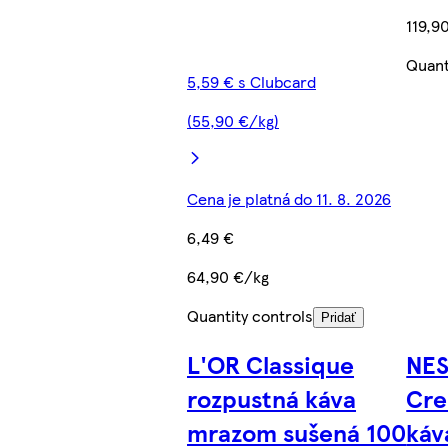
119,9
Quant
5,59 € s Clubcard
(55,90 €/kg)
Cena je platná do 11. 8. 2026
6,49 €
64,90 €/kg
Quantity controls
Pridať
L'OR Classique
NE
rozpustná káva
Cre
mrazom sušená 100
káv