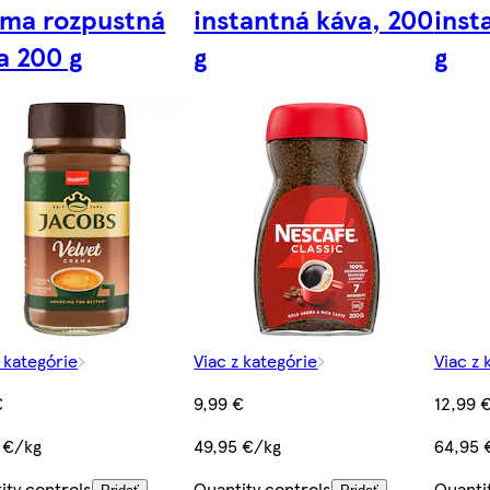
ma rozpustná
instantná káva, 200
inst
a 200 g
g
g
z kategórie
Viac z kategórie
Viac z 
€
9,99 €
12,99 
 €/kg
49,95 €/kg
64,95 
ity controls
Quantity controls
Quanti