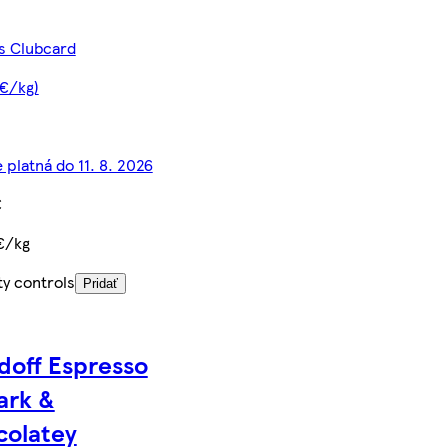
 s Clubcard
 €/kg)
 platná do 11. 8. 2026
€
€/kg
ty controls
Pridať
doff Espresso
ark &
olatey