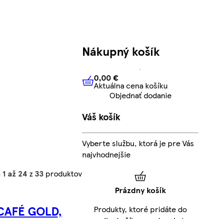
Nákupný košík
0,00 €
Aktuálna cena košíku
0,00 €
Aktuálna cena košíku
Objednať dodanie
Váš košík
Vyberte službu, ktorá je pre Vás
najvhodnejšie
h
1 až 24
z
33
produktov
Prázdny košík
CAFÉ GOLD,
Produkty, ktoré pridáte do