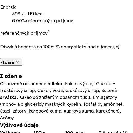
Energia
496
kJ
119
kcal
6.00%
referenčných príjmov
*
referenčných príjmov
Obvyklá hodnota na 100g: % energetický podiel{energia}
Zloženie
Zloženie
Obnovené odtučnené
mlieko
, Kokosový olej, Glukózo-
fruktózový sirup, Cukor, Voda, Glukózový sirup, Sušená
srvátka
, Kakao so zníženým obsahom tuku, Emulgátory
(mono- a diglyceridy mastných kyselín, fosfatidy amónne),
Stabilizátory (karobová guma, guarová guma, karagénan),
Arómy
Výživové údaje
Výživové
100 g
100 ml =
%* porcia **