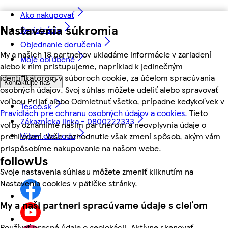
Ako nakupovať
Nastavenia súkromia
Registrácia
Objednanie doručenia
My a našich 18 partnerov ukladáme informácie v zariadení
Moje obľúbené
alebo k nim pristupujeme, napríklad k jedinečným
identifikátorom v súboroch cookie, za účelom spracúvania
Kontaktujte nás
osobných údajov. Svoj súhlas môžete udeliť alebo spravovať
voľbou Prijať alebo Odmietnuť všetko, prípadne kedykoľvek v
Tesco.sk
Pravidlách pre ochranu osobných údajov a cookies.
Tieto
Zákaznícka linka - 0800222333
voľby oznámime našim partnerom a neovplyvnia údaje o
Výber obchodu
prehliadaní. Vaše rozhodnutie však zmení spôsob, akým vám
prispôsobíme nakupovanie na našom webe.
followUs
Svoje nastavenia súhlasu môžete zmeniť kliknutím na
Nastavenia cookies v pätičke stránky.
My a naši partneri spracúvame údaje s cieľom
Používať presné údaje o geolokácii. Aktívne skenovať