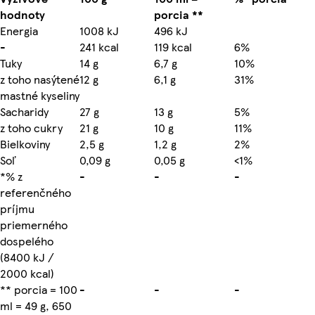
hodnoty
porcia **
Energia
1008 kJ
496 kJ
-
241 kcal
119 kcal
6%
Tuky
14 g
6,7 g
10%
z toho nasýtené
12 g
6,1 g
31%
mastné kyseliny
Sacharidy
27 g
13 g
5%
z toho cukry
21 g
10 g
11%
Bielkoviny
2,5 g
1,2 g
2%
Soľ
0,09 g
0,05 g
<1%
*% z
-
-
-
referenčného
príjmu
priemerného
dospelého
(8400 kJ /
2000 kcal)
** porcia = 100
-
-
-
ml = 49 g, 650