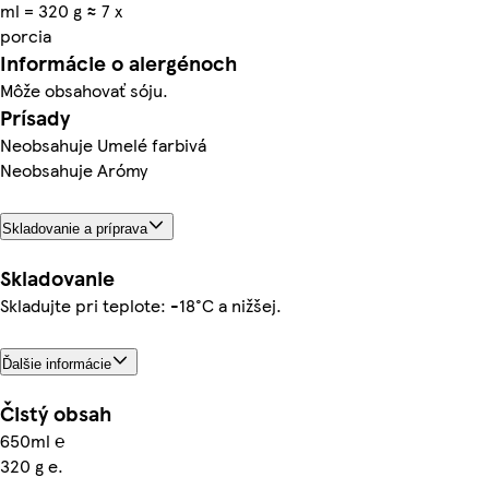
ml = 320 g ≈ 7 x
porcia
Informácie o alergénoch
Môže obsahovať sóju.
Prísady
Neobsahuje Umelé farbivá
Neobsahuje Arómy
Skladovanie a príprava
Skladovanie
Skladujte pri teplote: -18°C a nižšej.
Ďalšie informácie
Čistý obsah
650ml ℮
320 g e.