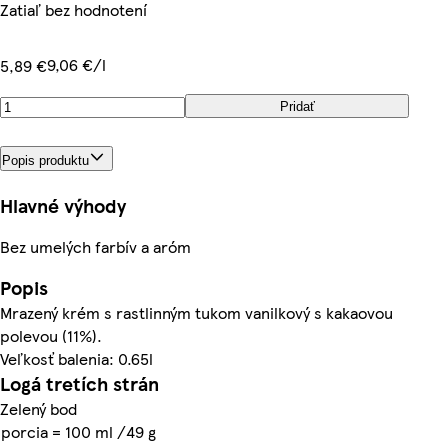
Zatiaľ bez hodnotení
9,06 €/l
5,89 €
Pridať
Popis produktu
Hlavné výhody
Bez umelých farbív a aróm
Popis
Mrazený krém s rastlinným tukom vanilkový s kakaovou
polevou (11%).
Veľkosť balenia: 0.65l
Logá tretích strán
Zelený bod
porcia = 100 ml /49 g