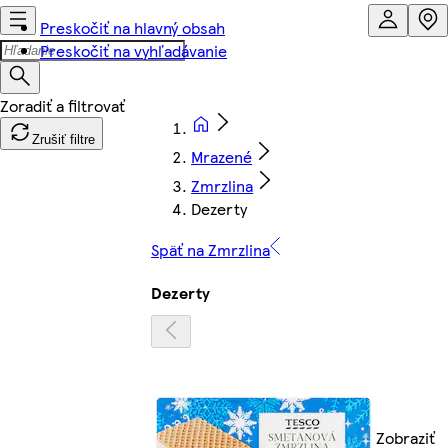
Preskočiť na hlavný obsah
Preskočiť na vyhľadávanie
Zrušiť filtre
Mrazené
Zmrzlina
Dezerty
Späť na Zmrzlina
Dezerty
Zobraziť