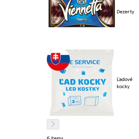
Dezerty
Ľadové
kocky
6 items