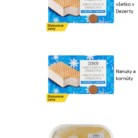
všetko v
Dezerty
Nanuky a
kornúty