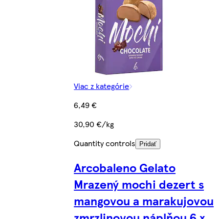
Viac z kategórie
6,49 €
30,90 €/kg
Quantity controls
Pridať
Arcobaleno Gelato
Mrazený mochi dezert s
mangovou a marakujovou
zmrzlinovou náplňou 6 x