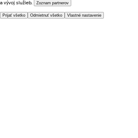
a vývoj služieb.
Zoznam partnerov
Prijať všetko
Odmietnuť všetko
Vlastné nastavenie
Potrebujete pomoc?
Cena doručenia
Bezpečnosť pri nákupe
Všeobecné obchodné podmienky
Ochrana súkromia
O nás
Prístupnosť
Kde dovážame