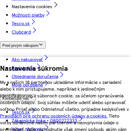
Nastavenia cookies
Možnosti platby
Tesco.sk
Clubcard
Pred prvým nákupom
Ako nakupovať
Nastavenia súkromia
Registrácia
Objednanie doručenia
My a našich 18 partnerov ukladáme informácie v zariadení
Moje obľúbené
alebo k nim pristupujeme, napríklad k jedinečným
identifikátorom v súboroch cookie, za účelom spracúvania
Kontaktujte nás
osobných údajov. Svoj súhlas môžete udeliť alebo spravovať
voľbou Prijať alebo Odmietnuť všetko, prípadne kedykoľvek v
Tesco.sk
Pravidlách pre ochranu osobných údajov a cookies.
Tieto
Zákaznícka linka - 0800222333
voľby oznámime našim partnerom a neovplyvnia údaje o
Výber obchodu
prehliadaní. Vaše rozhodnutie však zmení spôsob, akým vám