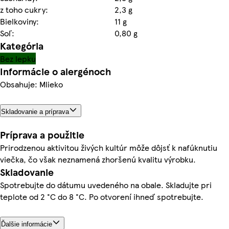
z toho cukry:
2,3 g
Bielkoviny:
11 g
Soľ:
0,80 g
Kategória
Bez lepku
Informácie o alergénoch
Obsahuje: Mlieko
Skladovanie a príprava
Príprava a použitie
Prirodzenou aktivitou živých kultúr môže dôjsť k nafúknutiu
viečka, čo však neznamená zhoršenú kvalitu výrobku.
Skladovanie
Spotrebujte do dátumu uvedeného na obale. Skladujte pri
teplote od 2 °C do 8 °C. Po otvorení ihneď spotrebujte.
Ďalšie informácie