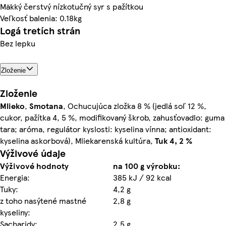
Mäkký čerstvý nízkotučný syr s pažítkou
Veľkosť balenia: 0.18kg
Logá tretích strán
Bez lepku
Zloženie
Zloženie
Mlieko
,
Smotana
, Ochucujúca zložka 8 % (jedlá soľ 12 %,
cukor, pažítka 4, 5 %, modifikovaný škrob, zahusťovadlo: guma
tara; aróma, regulátor kyslosti: kyselina vínna; antioxidant:
kyselina askorbová), Mliekarenská kultúra,
Tuk 4, 2 %
Výživové údaje
Výživové hodnoty
na 100 g výrobku:
Energia:
385 kJ / 92 kcal
Tuky:
4,2 g
z toho nasýtené mastné
2,8 g
kyseliny:
Sacharidy:
2,5 g