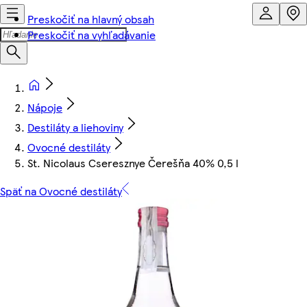
Preskočiť na hlavný obsah
Preskočiť na vyhľadávanie
Nápoje
Destiláty a liehoviny
Ovocné destiláty
St. Nicolaus Cseresznye Čerešňa 40% 0,5 l
Späť na Ovocné destiláty