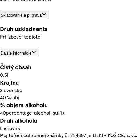
Skladovanie a príprava
Druh uskladnenia
Pri izbovej teplote
Ďalšie informácie
Čistý obsah
0.5l
Krajina
Slovensko
40 % obj.
% objem alkoholu
40percentage-alcohol-suffix
Druh alkoholu
Liehoviny
Majiteľom ochrannej známky č. 224697 je LILKI - KOŠICE, s.r.o.