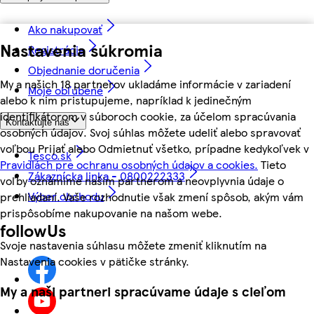
Ako nakupovať
Nastavenia súkromia
Registrácia
Objednanie doručenia
My a našich 18 partnerov ukladáme informácie v zariadení
Moje obľúbené
alebo k nim pristupujeme, napríklad k jedinečným
identifikátorom v súboroch cookie, za účelom spracúvania
Kontaktujte nás
osobných údajov. Svoj súhlas môžete udeliť alebo spravovať
voľbou Prijať alebo Odmietnuť všetko, prípadne kedykoľvek v
Tesco.sk
Pravidlách pre ochranu osobných údajov a cookies.
Tieto
Zákaznícka linka - 0800222333
voľby oznámime našim partnerom a neovplyvnia údaje o
Výber obchodu
prehliadaní. Vaše rozhodnutie však zmení spôsob, akým vám
prispôsobíme nakupovanie na našom webe.
followUs
Svoje nastavenia súhlasu môžete zmeniť kliknutím na
Nastavenia cookies v pätičke stránky.
My a naši partneri spracúvame údaje s cieľom