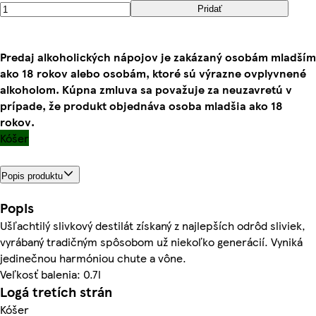
Pridať
Predaj alkoholických nápojov je zakázaný osobám mladším
ako 18 rokov alebo osobám, ktoré sú výrazne ovplyvnené
alkoholom. Kúpna zmluva sa považuje za neuzavretú v
prípade, že produkt objednáva osoba mladšia ako 18
rokov.
Kóšer
Popis produktu
Popis
Ušľachtilý slivkový destilát získaný z najlepších odrôd sliviek,
vyrábaný tradičným spôsobom už niekoľko generácií. Vyniká
jedinečnou harmóniou chute a vône.
Veľkosť balenia: 0.7l
Logá tretích strán
Kóšer