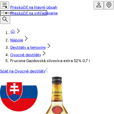
Preskočiť na hlavný obsah
Preskočiť na vyhľadávanie
Nápoje
Destiláty a liehoviny
Ovocné destiláty
Frucona Gazdovská slivovica extra 52% 0,7 l
Späť na Ovocné destiláty