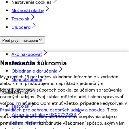
Nastavenia cookies
Možnosti platby
Tesco.sk
Clubcard
Pred prvým nákupom
Ako nakupovať
Nastavenia súkromia
Registrácia
Objednanie doručenia
My a našich 18 partnerov ukladáme informácie v zariadení
Moje obľúbené
alebo k nim pristupujeme, napríklad k jedinečným
identifikátorom v súboroch cookie, za účelom spracúvania
Kontaktujte nás
osobných údajov. Svoj súhlas môžete udeliť alebo spravovať
voľbou Prijať alebo Odmietnuť všetko, prípadne kedykoľvek v
Tesco.sk
Pravidlách pre ochranu osobných údajov a cookies.
Tieto
Zákaznícka linka - 0800222333
voľby oznámime našim partnerom a neovplyvnia údaje o
Výber obchodu
prehliadaní. Vaše rozhodnutie však zmení spôsob, akým vám