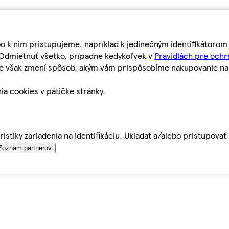
bo k nim pristupujeme, napríklad k jedinečným identifikátoro
o Odmietnuť všetko, prípadne kedykoľvek v
Pravidlách pre ochr
tie však zmení spôsob, akým vám prispôsobíme nakupovanie n
ia cookies v pätičke stránky.
istiky zariadenia na identifikáciu. Ukladať a/alebo pristupova
Zoznam partnerov