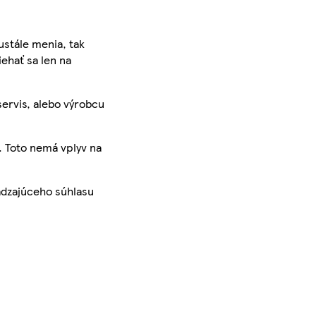
ustále menia, tak
iehať sa len na
servis, alebo výrobcu
. Toto nemá vplyv na
ádzajúceho súhlasu