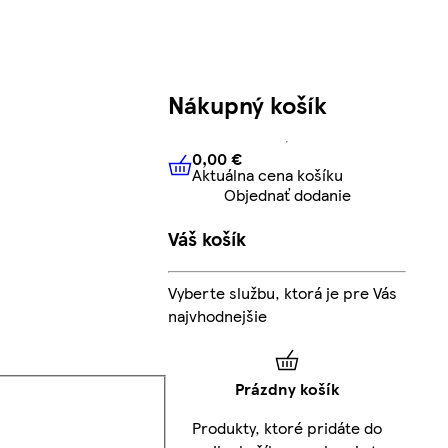
Nákupný košík
0,00 €
Aktuálna cena košíku
0,00 €
Aktuálna cena košíku
Objednať dodanie
Váš košík
Vyberte službu, ktorá je pre Vás
najvhodnejšie
Prázdny košík
Produkty, ktoré pridáte do