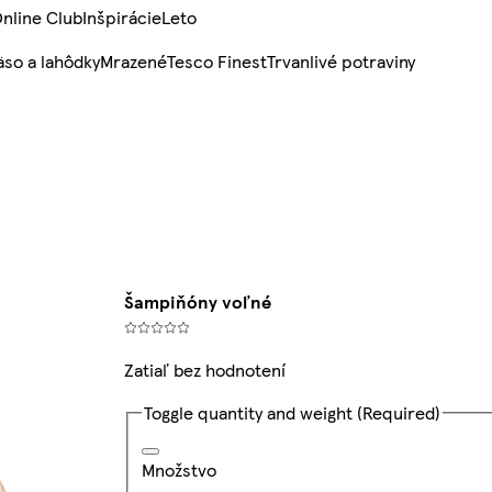
nline Club
Inšpirácie
Leto
so a lahôdky
Mrazené
Tesco Finest
Trvanlivé potraviny
Šampiňóny voľné
Zatiaľ bez hodnotení
Toggle quantity and weight
(Required)
Množstvo