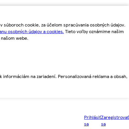
m v súboroch cookie, za účelom spracúvania osobných údajov.
anu osobných údajov a cookies.
Tieto voľby oznámime našim
a našom webe.
ť k informáciám na zariadení. Personalizovaná reklama a obsah,
Prihlásiť
Zaregistrovať
sa
sa