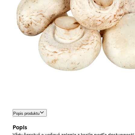
Popis produktu
Popis
Vždy čerstvá a voňavá zelenia z krajín podľa dostupnosti