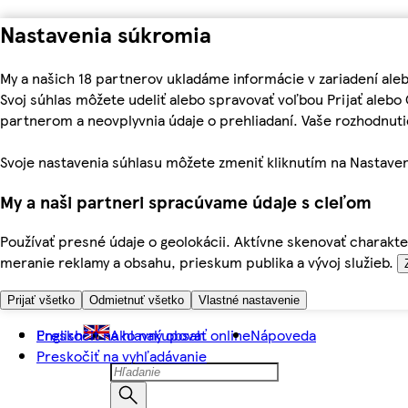
Nastavenia súkromia
My a našich 18 partnerov ukladáme informácie v zariadení ale
Svoj súhlas môžete udeliť alebo spravovať voľbou Prijať aleb
partnerom a neovplyvnia údaje o prehliadaní. Vaše rozhodnu
Svoje nastavenia súhlasu môžete zmeniť kliknutím na Nastaven
My a naši partneri spracúvame údaje s cieľom
Používať presné údaje o geolokácii. Aktívne skenovať charakter
meranie reklamy a obsahu, prieskum publika a vývoj služieb.
Prijať všetko
Odmietnuť všetko
Vlastné nastavenie
Preskočiť na hlavný obsah
English
Ako nakupovať online
Nápoveda
Preskočiť na vyhľadávanie