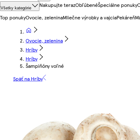
Nakupujte teraz
Obľúbené
Špeciálne ponuky
O
Všetky kategórie
Top ponuky
Ovocie, zelenina
Mliečne výrobky a vajcia
Pekáreň
Mä
Ovocie, zelenina
Hríby
Hríby
Šampiňóny voľné
Späť na Hríby