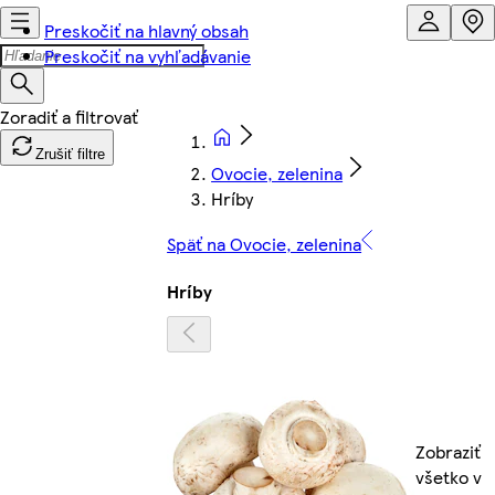
Preskočiť na hlavný obsah
Preskočiť na vyhľadávanie
Zrušiť filtre
Ovocie, zelenina
Hríby
Späť na Ovocie, zelenina
Hríby
Zobraziť
všetko v