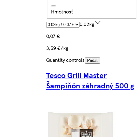
Hmotnosť
0.02kg
0,07 €
3,59 €/kg
Quantity controls
Pridať
Tesco Grill Master
Šampiňón záhradný 500 g