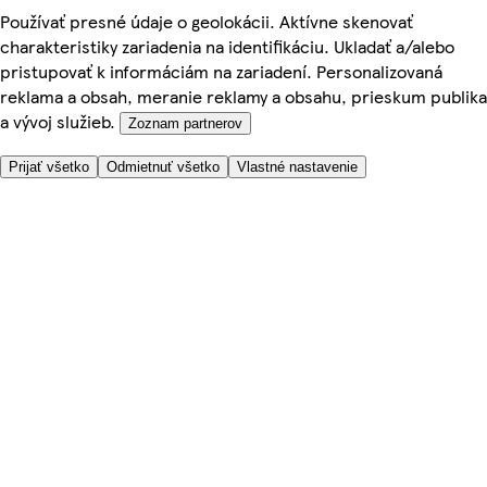
Používať presné údaje o geolokácii. Aktívne skenovať
charakteristiky zariadenia na identifikáciu. Ukladať a/alebo
pristupovať k informáciám na zariadení. Personalizovaná
reklama a obsah, meranie reklamy a obsahu, prieskum publika
a vývoj služieb.
Zoznam partnerov
Prijať všetko
Odmietnuť všetko
Vlastné nastavenie
Potrebujete pomoc?
Cena doručenia
Bezpečnosť pri nákupe
Všeobecné obchodné podmienky
Ochrana súkromia