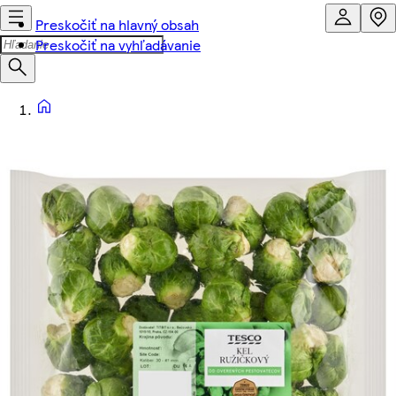
Preskočiť na hlavný obsah
Preskočiť na vyhľadávanie