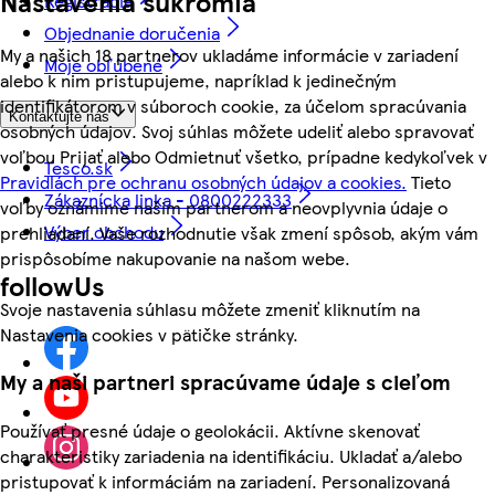
Nastavenia súkromia
Registrácia
Objednanie doručenia
My a našich 18 partnerov ukladáme informácie v zariadení
Moje obľúbené
alebo k nim pristupujeme, napríklad k jedinečným
identifikátorom v súboroch cookie, za účelom spracúvania
Kontaktujte nás
osobných údajov. Svoj súhlas môžete udeliť alebo spravovať
voľbou Prijať alebo Odmietnuť všetko, prípadne kedykoľvek v
Tesco.sk
Pravidlách pre ochranu osobných údajov a cookies.
Tieto
Zákaznícka linka - 0800222333
voľby oznámime našim partnerom a neovplyvnia údaje o
Výber obchodu
prehliadaní. Vaše rozhodnutie však zmení spôsob, akým vám
prispôsobíme nakupovanie na našom webe.
followUs
Svoje nastavenia súhlasu môžete zmeniť kliknutím na
Nastavenia cookies v pätičke stránky.
My a naši partneri spracúvame údaje s cieľom
Používať presné údaje o geolokácii. Aktívne skenovať
charakteristiky zariadenia na identifikáciu. Ukladať a/alebo
pristupovať k informáciám na zariadení. Personalizovaná