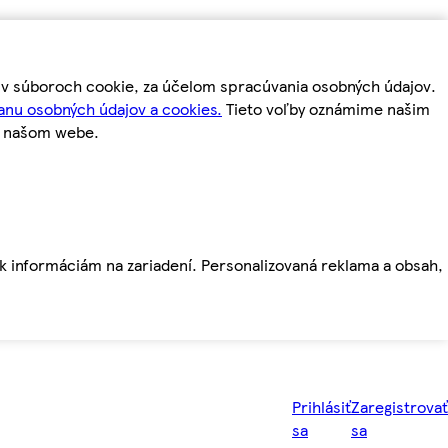
m v súboroch cookie, za účelom spracúvania osobných údajov.
anu osobných údajov a cookies.
Tieto voľby oznámime našim
a našom webe.
ť k informáciám na zariadení. Personalizovaná reklama a obsah,
Prihlásiť
Zaregistrovať
sa
sa