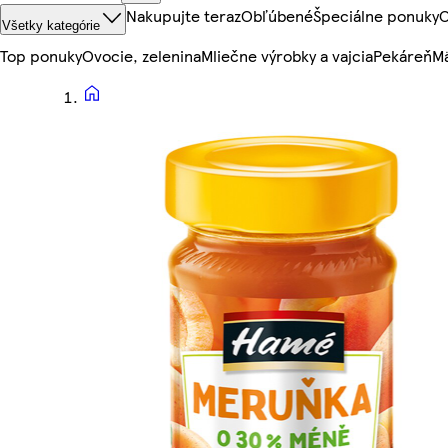
Nakupujte teraz
Obľúbené
Špeciálne ponuky
O
Všetky kategórie
Top ponuky
Ovocie, zelenina
Mliečne výrobky a vajcia
Pekáreň
Mä