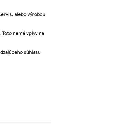
servis, alebo výrobcu
. Toto nemá vplyv na
ádzajúceho súhlasu