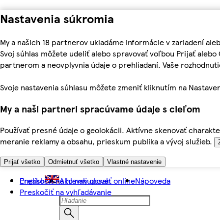
Nastavenia súkromia
My a našich 18 partnerov ukladáme informácie v zariadení ale
Svoj súhlas môžete udeliť alebo spravovať voľbou Prijať aleb
partnerom a neovplyvnia údaje o prehliadaní. Vaše rozhodnu
Svoje nastavenia súhlasu môžete zmeniť kliknutím na Nastaven
My a naši partneri spracúvame údaje s cieľom
Používať presné údaje o geolokácii. Aktívne skenovať charakter
meranie reklamy a obsahu, prieskum publika a vývoj služieb.
Prijať všetko
Odmietnuť všetko
Vlastné nastavenie
Preskočiť na hlavný obsah
English
Ako nakupovať online
Nápoveda
Preskočiť na vyhľadávanie