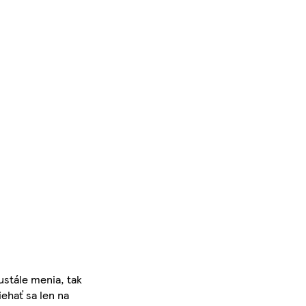
ustále menia, tak
iehať sa len na