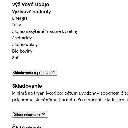
Výživové údaje
Výživové hodnoty
Energia
Tuky
z toho nasýtené mastné kyseliny
Sacharidy
z toho cukry
Bielkoviny
Soľ
Skladovanie a príprava
Skladovanie
Minimálna trvanlivosť do: dátum uvedený v spodnom číse
priamemu slnečnému žiareniu. Po otvorení skladujte v ch
Ďalšie informácie
Čistý obsah