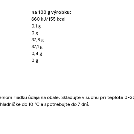
na 100 g výrobku:
660 kJ/155 kcal
0,1 g
0 g
37,8 g
37,1 g
0,4 g
0 g
lnom riadku údaja na obale. Skladujte v suchu pri teplote 0-3
ladničke do 10 °C a spotrebujte do 7 dní.