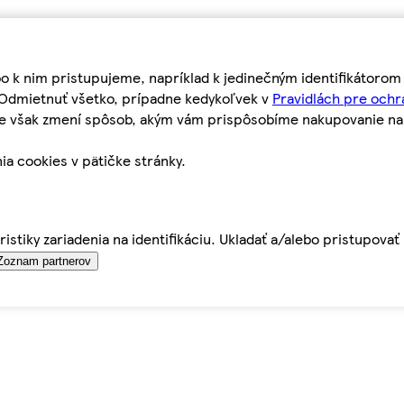
bo k nim pristupujeme, napríklad k jedinečným identifikátoro
o Odmietnuť všetko, prípadne kedykoľvek v
Pravidlách pre ochr
tie však zmení spôsob, akým vám prispôsobíme nakupovanie n
ia cookies v pätičke stránky.
istiky zariadenia na identifikáciu. Ukladať a/alebo pristupova
Zoznam partnerov