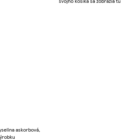
svojho košíka sa zobrazia tu
kyselina askorbová,
výrobku