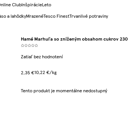
nline Club
Inšpirácie
Leto
so a lahôdky
Mrazené
Tesco Finest
Trvanlivé potraviny
Hamé Marhuľa so zníženým obsahom cukrov 230
Zatiaľ bez hodnotení
10,22 €/kg
2,35 €
Tento produkt je momentálne nedostupný