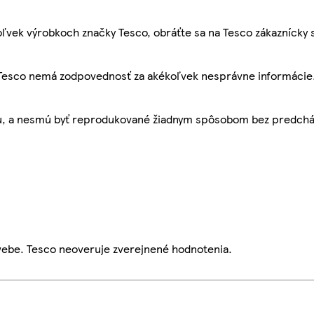
ľvek výrobkoch značky Tesco, obráťte sa na Tesco zákaznícky 
, Tesco nemá zodpovednosť za akékoľvek nesprávne informácie
bu, a nesmú byť reprodukované žiadnym spôsobom bez predch
webe. Tesco neoveruje zverejnené hodnotenia.