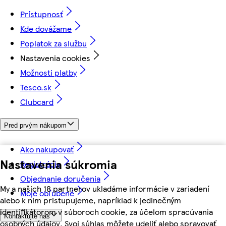
Prístupnosť
Kde dovážame
Poplatok za službu
Nastavenia cookies
Možnosti platby
Tesco.sk
Clubcard
Pred prvým nákupom
Ako nakupovať
Nastavenia súkromia
Registrácia
Objednanie doručenia
My a našich 18 partnerov ukladáme informácie v zariadení
Moje obľúbené
alebo k nim pristupujeme, napríklad k jedinečným
identifikátorom v súboroch cookie, za účelom spracúvania
Kontaktujte nás
osobných údajov. Svoj súhlas môžete udeliť alebo spravovať