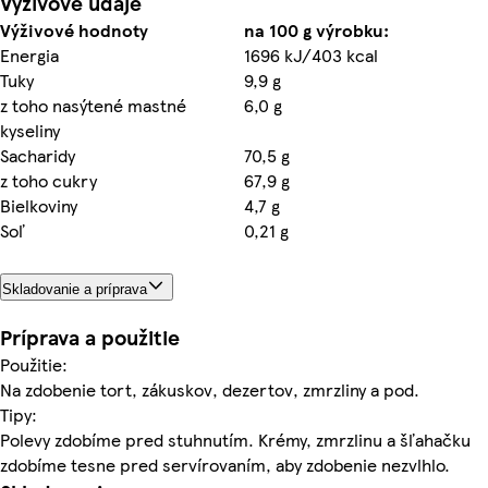
Výživové údaje
Výživové hodnoty
na 100 g výrobku:
Energia
1696 kJ/403 kcal
Tuky
9,9 g
z toho nasýtené mastné
6,0 g
kyseliny
Sacharidy
70,5 g
z toho cukry
67,9 g
Bielkoviny
4,7 g
Soľ
0,21 g
Skladovanie a príprava
Príprava a použitie
Použitie:
Na zdobenie tort, zákuskov, dezertov, zmrzliny a pod.
Tipy:
Polevy zdobíme pred stuhnutím. Krémy, zmrzlinu a šľahačku
zdobíme tesne pred servírovaním, aby zdobenie nezvlhlo.