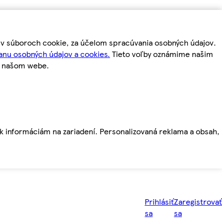
m v súboroch cookie, za účelom spracúvania osobných údajov.
anu osobných údajov a cookies.
Tieto voľby oznámime našim
a našom webe.
ť k informáciám na zariadení. Personalizovaná reklama a obsah,
Prihlásiť
Zaregistrovať
sa
sa