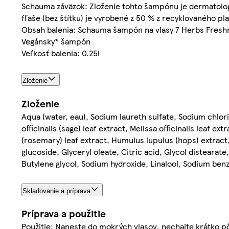
Schauma záväzok: Zloženie tohto šampónu je dermatologi
fľaše (bez štítku) je vyrobené z 50 % z recyklovaného pla
Obsah balenia: Schauma šampón na vlasy 7 Herbs Freshn
Vegánsky* šampón
Veľkosť balenia: 0.25l
Zloženie
Zloženie
Aqua (water, eau), Sodium laureth sulfate, Sodium chlor
officinalis (sage) leaf extract, Melissa officinalis leaf e
(rosemary) leaf extract, Humulus lupulus (hops) extrac
glucoside, Glyceryl oleate, Citric acid, Glycol disteara
Butylene glycol, Sodium hydroxide, Linalool, Sodium ben
Skladovanie a príprava
Príprava a použitie
Použitie: Naneste do mokrých vlasov, nechajte krátko p