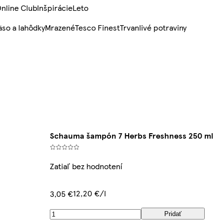
nline Club
Inšpirácie
Leto
so a lahôdky
Mrazené
Tesco Finest
Trvanlivé potraviny
Schauma šampón 7 Herbs Freshness 250 ml
Zatiaľ bez hodnotení
12,20 €/l
3,05 €
Pridať