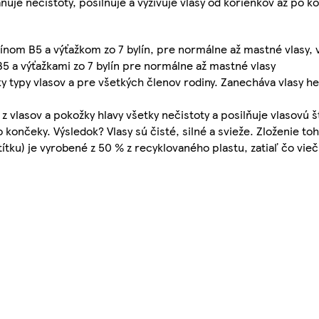
ňuje nečistoty, posilňuje a vyživuje vlasy od korienkov až po k
nom B5 a výťažkom zo 7 bylín, pre normálne až mastné vlasy,
a výťažkami zo 7 bylín pre normálne až mastné vlasy
y typy vlasov a pre všetkých členov rodiny. Zanecháva vlasy h
 vlasov a pokožky hlavy všetky nečistoty a posilňuje vlasovú š
 končeky. Výsledok? Vlasy sú čisté, silné a svieže. Zloženie t
ítku) je vyrobené z 50 % z recyklovaného plastu, zatiaľ čo vieč