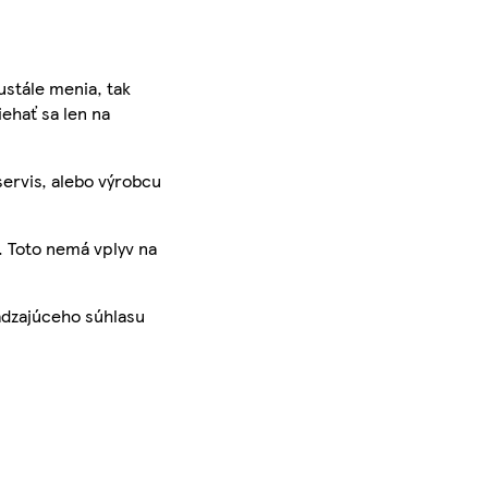
ustále menia, tak
iehať sa len na
servis, alebo výrobcu
. Toto nemá vplyv na
ádzajúceho súhlasu