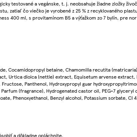
cky testované a vegánske, t. j. neobsahuje žiadne zložky živo
stu, zatiaľ čo viečko je vyrobené z 25 % z recyklovaného plastu
ess 400 ml, s provitamínom B5 a výťažkom zo 7 bylín, pre nor
ide, Cocamidopropyl betaine, Chamomilla recutita (matricaria) 
xtract, Urtica dioica (nettle) extract, Equisetum arvense extract,
t, Fructose, Panthenol, Hydroxypropyl guar hydroxypropyltrim
te, Parfum (fragrance), Hydrogenated castor oil, PEG-7 glyceryl
zoate, Phenoxyethanol, Benzyl alcohol, Potassium sorbate, CI 4
ôsobiť a dôkladne opláchnite.