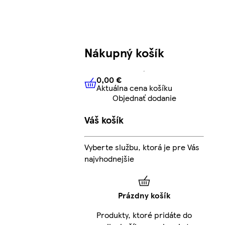
Nákupný košík
0,00 €
Aktuálna cena košíku
0,00 €
Aktuálna cena košíku
Objednať dodanie
Váš košík
Vyberte službu, ktorá je pre Vás
najvhodnejšie
Prázdny košík
Produkty, ktoré pridáte do