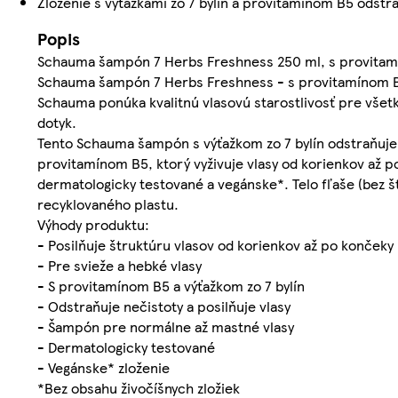
Zloženie s výťažkami zo 7 bylín a provitamínom B5 odstra
Popis
Schauma šampón 7 Herbs Freshness 250 ml, s provitamí
Schauma šampón 7 Herbs Freshness - s provitamínom B5 
Schauma ponúka kvalitnú vlasovú starostlivosť pre všetk
dotyk.
Tento Schauma šampón s výťažkom zo 7 bylín odstraňuje z
provitamínom B5, ktorý vyživuje vlasy od korienkov až po
dermatologicky testované a vegánske*. Telo fľaše (bez št
recyklovaného plastu.
Výhody produktu:
- Posilňuje štruktúru vlasov od korienkov až po končeky
- Pre svieže a hebké vlasy
- S provitamínom B5 a výťažkom zo 7 bylín
- Odstraňuje nečistoty a posilňuje vlasy
- Šampón pre normálne až mastné vlasy
- Dermatologicky testované
- Vegánske* zloženie
*Bez obsahu živočíšnych zložiek