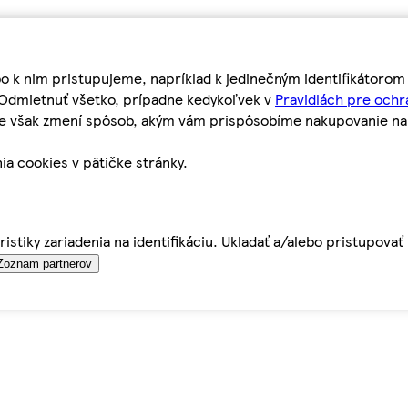
bo k nim pristupujeme, napríklad k jedinečným identifikátoro
o Odmietnuť všetko, prípadne kedykoľvek v
Pravidlách pre ochr
tie však zmení spôsob, akým vám prispôsobíme nakupovanie n
ia cookies v pätičke stránky.
istiky zariadenia na identifikáciu. Ukladať a/alebo pristupova
Zoznam partnerov