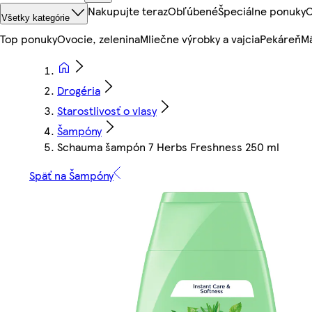
Nakupujte teraz
Obľúbené
Špeciálne ponuky
O
Všetky kategórie
Top ponuky
Ovocie, zelenina
Mliečne výrobky a vajcia
Pekáreň
Mä
Drogéria
Starostlivosť o vlasy
Šampóny
Schauma šampón 7 Herbs Freshness 250 ml
Späť na Šampóny