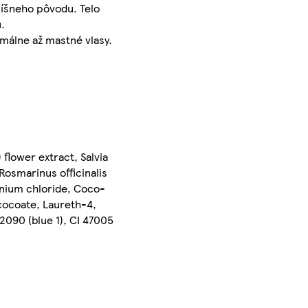
číšneho pôvodu. Telo
.
málne až mastné vlasy.
flower extract, Salvia
 Rosmarinus officinalis
onium chloride, Coco-
 cocoate, Laureth-4,
2090 (blue 1), CI 47005