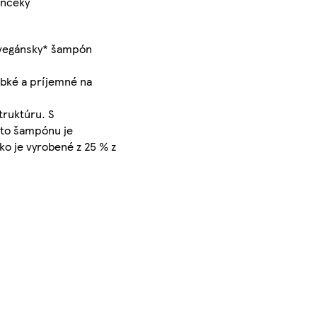
ončeky
 vegánsky* šampón
ebké a príjemné na
truktúru. S
ohto šampónu je
ko je vyrobené z 25 % z