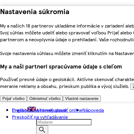
Nastavenia súkromia
My a našich 18 partnerov ukladáme informácie v zariadení ale
Svoj súhlas môžete udeliť alebo spravovať voľbou Prijať aleb
partnerom a neovplyvnia údaje o prehliadaní. Vaše rozhodnu
Svoje nastavenia súhlasu môžete zmeniť kliknutím na Nastaven
My a naši partneri spracúvame údaje s cieľom
Používať presné údaje o geolokácii. Aktívne skenovať charakter
meranie reklamy a obsahu, prieskum publika a vývoj služieb.
Prijať všetko
Odmietnuť všetko
Vlastné nastavenie
Preskočiť na hlavný obsah
English
Ako nakupovať online
Nápoveda
Preskočiť na vyhľadávanie