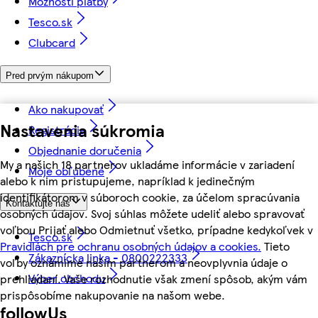
Možnosti platby
Tesco.sk
Clubcard
Pred prvým nákupom
Ako nakupovať
Nastavenia súkromia
Registrácia
Objednanie doručenia
My a našich 18 partnerov ukladáme informácie v zariadení
Moje obľúbené
alebo k nim pristupujeme, napríklad k jedinečným
identifikátorom v súboroch cookie, za účelom spracúvania
Kontaktujte nás
osobných údajov. Svoj súhlas môžete udeliť alebo spravovať
voľbou Prijať alebo Odmietnuť všetko, prípadne kedykoľvek v
Tesco.sk
Pravidlách pre ochranu osobných údajov a cookies.
Tieto
Zákaznícka linka - 0800222333
voľby oznámime našim partnerom a neovplyvnia údaje o
Výber obchodu
prehliadaní. Vaše rozhodnutie však zmení spôsob, akým vám
prispôsobíme nakupovanie na našom webe.
followUs