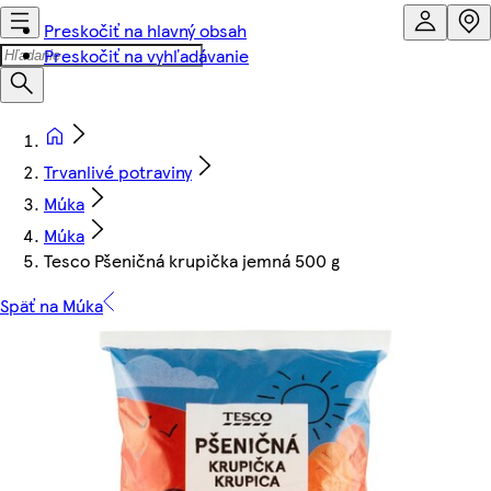
Preskočiť na hlavný obsah
Preskočiť na vyhľadávanie
Trvanlivé potraviny
Múka
Múka
Tesco Pšeničná krupička jemná 500 g
Späť na Múka