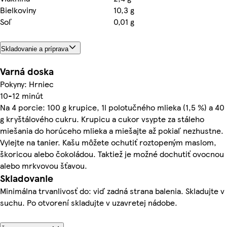
Bielkoviny
10,3 g
Soľ
0,01 g
Skladovanie a príprava
Varná doska
Pokyny: Hrniec
10-12 minút
Na 4 porcie: 100 g krupice, 1l polotučného mlieka (1,5 %) a 40
g kryštálového cukru. Krupicu a cukor vsypte za stáleho
miešania do horúceho mlieka a miešajte až pokiaľ nezhustne.
Vylejte na tanier. Kašu môžete ochutiť roztopeným maslom,
škoricou alebo čokoládou. Taktiež je možné dochutiť ovocnou
alebo mrkvovou šťavou.
Skladovanie
Minimálna trvanlivosť do: viď zadná strana balenia. Skladujte v
suchu. Po otvorení skladujte v uzavretej nádobe.