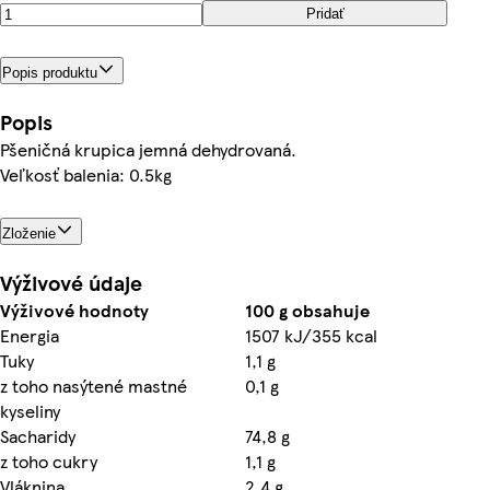
Pridať
Popis produktu
Popis
Pšeničná krupica jemná dehydrovaná.
Veľkosť balenia: 0.5kg
Zloženie
Výživové údaje
Výživové hodnoty
100 g obsahuje
Energia
1507 kJ/355 kcal
Tuky
1,1 g
z toho nasýtené mastné
0,1 g
kyseliny
Sacharidy
74,8 g
z toho cukry
1,1 g
Vláknina
2,4 g