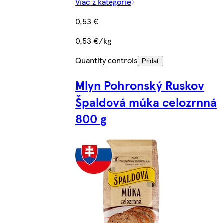
Viac z kategórie
0,53 €
0,53 €/kg
Quantity controls
Pridať
Mlyn Pohronský Ruskov
Špaldová múka celozrnná
800 g