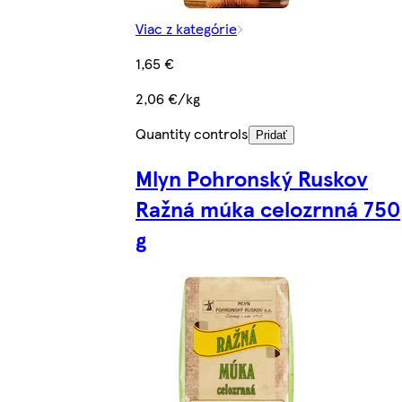
Viac z kategórie
1,65 €
2,06 €/kg
Quantity controls
Pridať
Mlyn Pohronský Ruskov
Ražná múka celozrnná 750
g