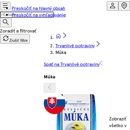
Preskočiť na hlavný obsah
Preskočiť na vyhľadávanie
Zrušiť filtre
Trvanlivé potraviny
Múka
Späť na Trvanlivé potraviny
Múka
Zobraziť
všetko v