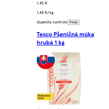
1,45 €
1,45 €/kg
Quantity controls
Pridať
Tesco Pšeničná múka
hrubá 1 kg