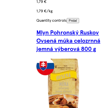
1,79 €
1,79 €/kg
Quantity controls
Pridať
Mlyn Pohronský Ruskov
Ovsená múka celozrnná
jemná výberová 800 g