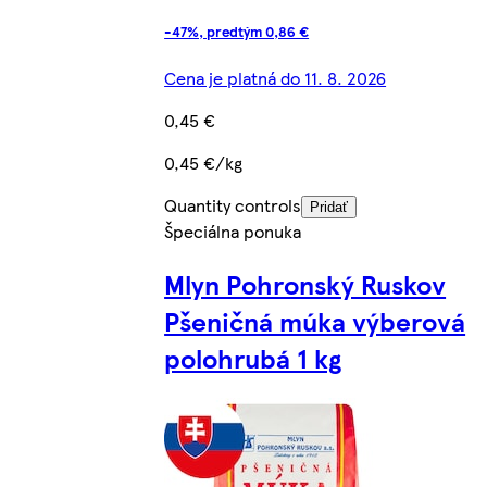
-47%, predtým 0,86 €
Cena je platná do 11. 8. 2026
0,45 €
0,45 €/kg
Quantity controls
Pridať
Špeciálna ponuka
Mlyn Pohronský Ruskov
Pšeničná múka výberová
polohrubá 1 kg