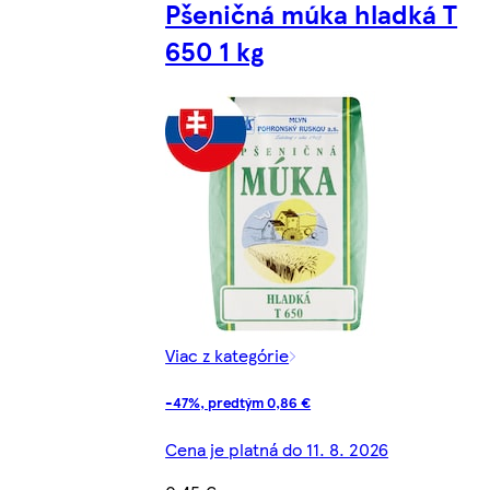
Pšeničná múka hladká T
650 1 kg
Viac z kategórie
-47%, predtým 0,86 €
Cena je platná do 11. 8. 2026