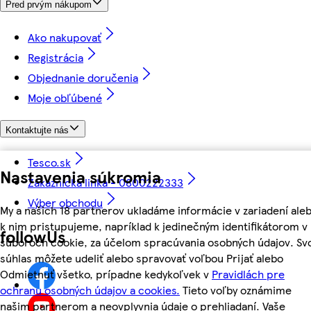
Pred prvým nákupom
Ako nakupovať
Registrácia
Objednanie doručenia
Moje obľúbené
Kontaktujte nás
Tesco.sk
Nastavenia súkromia
Zákaznícka linka - 0800222333
Výber obchodu
My a našich 18 partnerov ukladáme informácie v zariadení ale
k nim pristupujeme, napríklad k jedinečným identifikátorom v
followUs
súboroch cookie, za účelom spracúvania osobných údajov. Sv
súhlas môžete udeliť alebo spravovať voľbou Prijať alebo
Odmietnuť všetko, prípadne kedykoľvek v
Pravidlách pre
ochranu osobných údajov a cookies.
Tieto voľby oznámime
našim partnerom a neovplyvnia údaje o prehliadaní. Vaše