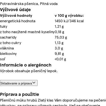
Potravinárska pšenica, Pitná voda
Výživové údaje
Výživové hodnoty
v 100 g výrobku:
energetická hodnota
1450 kJ/346 kcal
tuky
1,21 g
z toho nasýtené mastné kyseliny
0,18 g
sacharidy
75,03 g
z toho cukry
1,13 g
vláknina
3,0 g
bielkoviny
9,81 g
soľ
<0,01 g
Informácie o alergénoch
Výrobok obsahuje pšeničný lepok.
Skladovanie a príprava
Príprava a použitie
Pšeničnú múku hrubú Zlatý klas Vám doporučujeme na pečeni
zákuskov, na prípravu rôznych cestovín, tiež na obaľovanie