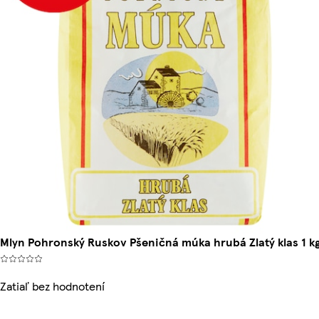
Mlyn Pohronský Ruskov Pšeničná múka hrubá Zlatý klas 1 k
Zatiaľ bez hodnotení