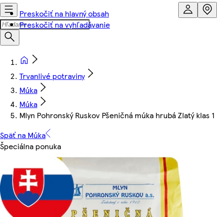
Preskočiť na hlavný obsah
Preskočiť na vyhľadávanie
Trvanlivé potraviny
Múka
Múka
Mlyn Pohronský Ruskov Pšeničná múka hrubá Zlatý klas 1
Späť na Múka
Špeciálna ponuka