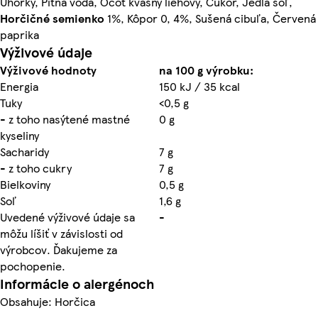
Uhorky, Pitná voda, Ocot kvasný liehový, Cukor, Jedlá soľ,
Horčičné
semienko
1%, Kôpor 0, 4%, Sušená cibuľa, Červená
paprika
Výživové údaje
Výživové hodnoty
na 100 g výrobku:
Energia
150 kJ / 35 kcal
Tuky
<0,5 g
- z toho nasýtené mastné
0 g
kyseliny
Sacharidy
7 g
- z toho cukry
7 g
Bielkoviny
0,5 g
Soľ
1,6 g
Uvedené výživové údaje sa
-
môžu líšiť v závislosti od
výrobcov. Ďakujeme za
pochopenie.
Informácie o alergénoch
Obsahuje: Horčica