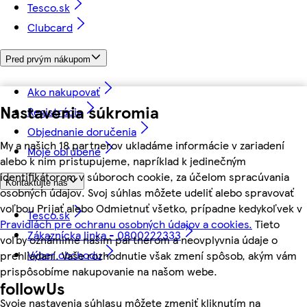
Tesco.sk
Clubcard
Pred prvým nákupom
Ako nakupovať
Nastavenia súkromia
Registrácia
Objednanie doručenia
My a našich 18 partnerov ukladáme informácie v zariadení
Moje obľúbené
alebo k nim pristupujeme, napríklad k jedinečným
identifikátorom v súboroch cookie, za účelom spracúvania
Kontaktujte nás
osobných údajov. Svoj súhlas môžete udeliť alebo spravovať
voľbou Prijať alebo Odmietnuť všetko, prípadne kedykoľvek v
Tesco.sk
Pravidlách pre ochranu osobných údajov a cookies.
Tieto
Zákaznícka linka - 0800222333
voľby oznámime našim partnerom a neovplyvnia údaje o
Výber obchodu
prehliadaní. Vaše rozhodnutie však zmení spôsob, akým vám
prispôsobíme nakupovanie na našom webe.
followUs
Svoje nastavenia súhlasu môžete zmeniť kliknutím na