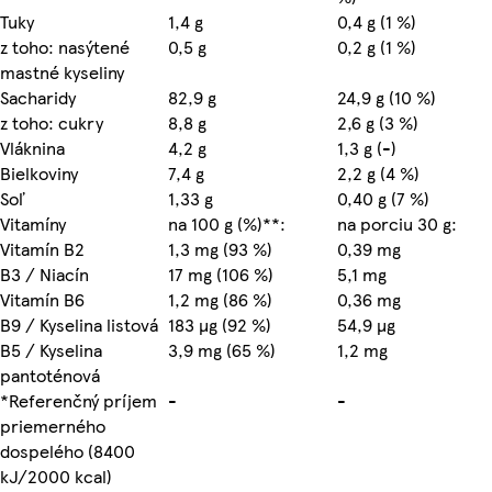
Tuky
1,4 g
0,4 g (1 %)
z toho: nasýtené
0,5 g
0,2 g (1 %)
mastné kyseliny
Sacharidy
82,9 g
24,9 g (10 %)
z toho: cukry
8,8 g
2,6 g (3 %)
Vláknina
4,2 g
1,3 g (-)
Bielkoviny
7,4 g
2,2 g (4 %)
Soľ
1,33 g
0,40 g (7 %)
Vitamíny
na 100 g (%)**:
na porciu 30 g:
Vitamín B2
1,3 mg (93 %)
0,39 mg
B3 / Niacín
17 mg (106 %)
5,1 mg
Vitamín B6
1,2 mg (86 %)
0,36 mg
B9 / Kyselina listová
183 µg (92 %)
54,9 µg
B5 / Kyselina
3,9 mg (65 %)
1,2 mg
pantoténová
*Referenčný príjem
-
-
priemerného
dospelého (8400
kJ/2000 kcal)