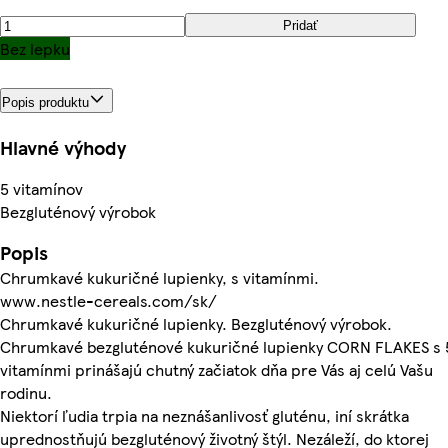
Pridať
Bez lepku
Popis produktu
Hlavné výhody
5 vitamínov
Bezgluténový výrobok
Popis
Chrumkavé kukuričné lupienky, s vitamínmi.
www.nestle-cereals.com/sk/
Chrumkavé kukuričné lupienky. Bezgluténový výrobok.
Chrumkavé bezgluténové kukuričné lupienky CORN FLAKES s 
vitamínmi prinášajú chutný začiatok dňa pre Vás aj celú Vašu
rodinu.
Niektorí ľudia trpia na neznášanlivosť gluténu, iní skrátka
uprednostňujú bezgluténový životný štýl. Nezáleží, do ktorej