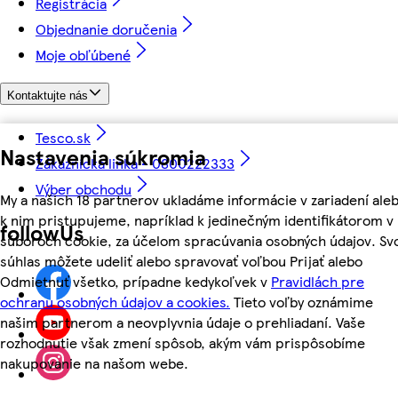
Registrácia
Objednanie doručenia
Moje obľúbené
Kontaktujte nás
Tesco.sk
Nastavenia súkromia
Zákaznícka linka - 0800222333
Výber obchodu
My a našich 18 partnerov ukladáme informácie v zariadení ale
k nim pristupujeme, napríklad k jedinečným identifikátorom v
followUs
súboroch cookie, za účelom spracúvania osobných údajov. Sv
súhlas môžete udeliť alebo spravovať voľbou Prijať alebo
Odmietnuť všetko, prípadne kedykoľvek v
Pravidlách pre
ochranu osobných údajov a cookies.
Tieto voľby oznámime
našim partnerom a neovplyvnia údaje o prehliadaní. Vaše
rozhodnutie však zmení spôsob, akým vám prispôsobíme
nakupovanie na našom webe.