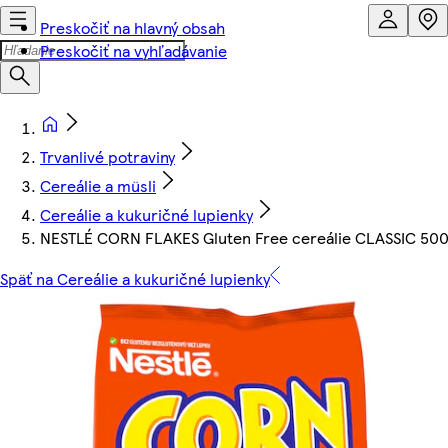
Preskočiť na hlavný obsah
Preskočiť na vyhľadávanie
Trvanlivé potraviny
Cereálie a müsli
Cereálie a kukuričné lupienky
NESTLÉ CORN FLAKES Gluten Free cereálie CLASSIC 500
Späť na Cereálie a kukuričné lupienky