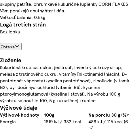
skupiny patríte, chrumkavé kukuričné lupienky CORN FLAKES
Vám ponúkajú chutný štart dňa.
Veľkosť balenia: 0.5kg
Logá tretích strán
Bez lepku
Zloženie
Zloženie
Kukuričná krupica, cukor, jedlá soľ, invertný cukrový sirup,
melasa z trstinového cukru, vitamíny [nikotínamid (niacín), D-
pantotenát vápenatý (kyselina pantoténová), riboflavín (vitamí
B2), pyridoxínhydrochlorid (vitamín B6), kyselina
pteroylmonoglutámová (kyselina listová)], Na výrobu 100 g
výrobku sa použilo 100, 5 g kukuričnej krupice
Výživové údaje
Výživové hodnoty
100g
Na porciu 30 g (%)
Energia
1619 kJ / 382 kcal
486 kJ / 115 kcal (6
%)