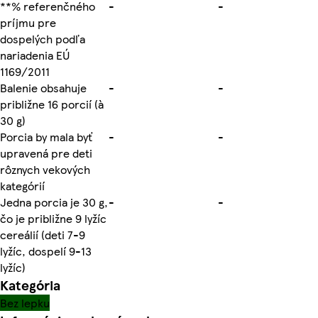
**% referenčného
-
-
príjmu pre
dospelých podľa
nariadenia EÚ
1169/2011
Balenie obsahuje
-
-
približne 16 porcií (à
30 g)
Porcia by mala byť
-
-
upravená pre deti
rôznych vekových
kategórií
Jedna porcia je 30 g,
-
-
čo je približne 9 lyžíc
cereálií (deti 7-9
lyžíc, dospelí 9-13
lyžíc)
Kategória
Bez lepku