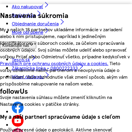
Ako nakupovať
Nastavenia súkromia
Registrácia
Objednanie doručenia
My a našich 18 partnerov ukladáme informácie v zariadení
Moje obľúbené
alebo k nim pristupujeme, napríklad k jedinečným
identifikátorom v súboroch cookie, za účelom spracúvania
Kontaktujte nás
osobných údajov. Svoj súhlas môžete udeliť alebo spravovať
voľbou Prijať alebo Odmietnuť všetko, prípadne kedykoľvek v
Tesco.sk
Pravidlách pre ochranu osobných údajov a cookies.
Tieto
Zákaznícka linka - 0800222333
voľby oznámime našim partnerom a neovplyvnia údaje o
Výber obchodu
prehliadaní. Vaše rozhodnutie však zmení spôsob, akým vám
prispôsobíme nakupovanie na našom webe.
followUs
Svoje nastavenia súhlasu môžete zmeniť kliknutím na
Nastavenia cookies v pätičke stránky.
My a naši partneri spracúvame údaje s cieľom
Používať presné údaje o geolokácii. Aktívne skenovať