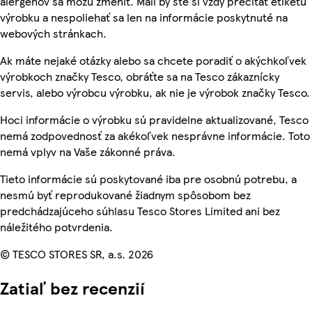
alergénov sa môžu zmeniť. Mali by ste si vždy prečítať etiketu
výrobku a nespoliehať sa len na informácie poskytnuté na
webových stránkach.
Ak máte nejaké otázky alebo sa chcete poradiť o akýchkoľvek
výrobkoch značky Tesco, obráťte sa na Tesco zákaznícky
servis, alebo výrobcu výrobku, ak nie je výrobok značky Tesco.
Hoci informácie o výrobku sú pravidelne aktualizované, Tesco
nemá zodpovednosť za akékoľvek nesprávne informácie. Toto
nemá vplyv na Vaše zákonné práva.
Tieto informácie sú poskytované iba pre osobnú potrebu, a
nesmú byť reprodukované žiadnym spôsobom bez
predchádzajúceho súhlasu Tesco Stores Limited ani bez
náležitého potvrdenia.
© TESCO STORES SR, a.s. 2026
Zatiaľ bez recenzií