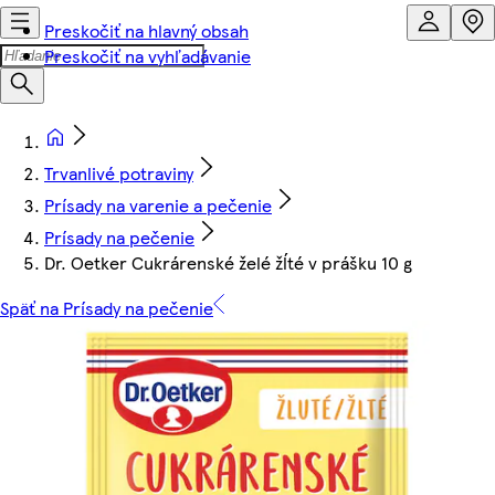
Preskočiť na hlavný obsah
Preskočiť na vyhľadávanie
Trvanlivé potraviny
Prísady na varenie a pečenie
Prísady na pečenie
Dr. Oetker Cukrárenské želé žĺté v prášku 10 g
Späť na Prísady na pečenie