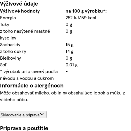
Výživové údaje
Výživové hodnoty
na 100 g výrobku*:
Energia
252 kJ/59 kcal
Tuky
0 g
z toho nasýtené mastné
0 g
kyseliny
Sacharidy
15 g
z toho cukry
14 g
Bielkoviny
0 g
Soľ
0,01 g
* výrobok pripravený podľa
-
návodu s vodou a cukrom
Informácie o alergénoch
Môže obsahovať mlieko, obilniny obsahujúce lepok a múku z
vlčieho bôbu.
Skladovanie a príprava
Príprava a použitie