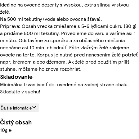
Ideálne na ovocné dezerty s vysokou, extra silnou vrstvou
želé.
Na 500 ml tekutiny (voda alebo ovocná šťava).
Príprava: Obsah vrecka zmiešame s 5-6 lyžicami cukru (80 g)
a pridáme 500 ml tekutiny. Privedieme do varu a varíme asi 1
minútu. Odstavíme zo sporáka a za občasného miešania
necháme asi 10 min. chladnúť. Ešte vlažným želé zalejeme
ovocie na torte. Korpus je nutné pred nanesením želé potrieť
napr. krémom alebo džemom. Ak želé pred použitím príliš
stuhne, môžeme ho znova rozohriať.
Skladovanie
Minimálna trvanlivosť do: uvedené na zadnej strane obalu.
Skladujte v suchu!
Ďalšie informácie
Čistý obsah
10g ℮