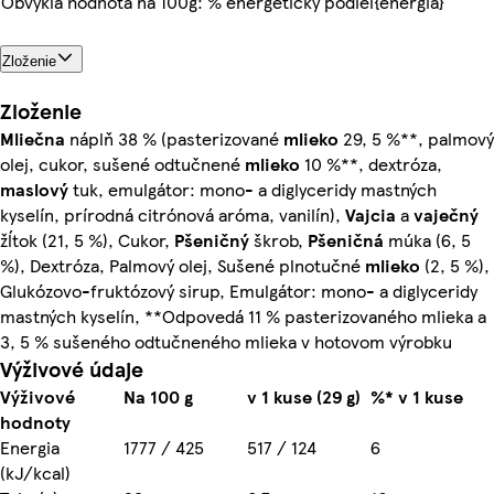
Obvyklá hodnota na 100g: % energetický podiel{energia}
Zloženie
Zloženie
Mliečna
náplň 38 % (pasterizované
mlieko
29, 5 %**, palmový
olej, cukor, sušené odtučnené
mlieko
10 %**, dextróza,
maslový
tuk, emulgátor: mono- a diglyceridy mastných
kyselín, prírodná citrónová aróma, vanilín),
Vajcia
a
vaječný
žĺtok (21, 5 %), Cukor,
Pšeničný
škrob,
Pšeničná
múka (6, 5
%), Dextróza, Palmový olej, Sušené plnotučné
mlieko
(2, 5 %),
Glukózovo-fruktózový sirup, Emulgátor: mono- a diglyceridy
mastných kyselín, **Odpovedá 11 % pasterizovaného mlieka a
3, 5 % sušeného odtučneného mlieka v hotovom výrobku
Výživové údaje
Výživové
Na 100 g
v 1 kuse (29 g)
%* v 1 kuse
hodnoty
Energia
1777 / 425
517 / 124
6
(kJ/kcal)