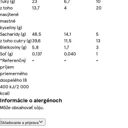
Tuky (g)
23
6,7
10
z toho
13,7
4
20
nasýtené
mastné
kyseliny (g)
Sacharidy (g)
48,5
14,1
5
z toho cukry (g)
39,6
11,5
13
Bielkoviny (g)
5,8
1,7
3
Soľ (g)
0,137
0,040
1
*Referenčný
-
-
-
príjem
priemerného
dospelého (8
400 kJ/2 000
kcal)
Informácie o alergénoch
Môže obsahovať sóju.
Skladovanie a príprava