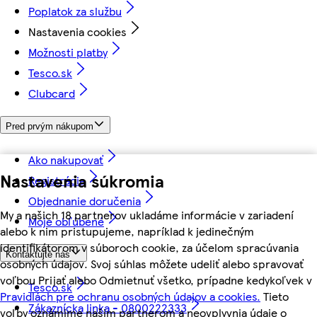
Poplatok za službu
Nastavenia cookies
Možnosti platby
Tesco.sk
Clubcard
Pred prvým nákupom
Ako nakupovať
Nastavenia súkromia
Registrácia
Objednanie doručenia
My a našich 18 partnerov ukladáme informácie v zariadení
Moje obľúbené
alebo k nim pristupujeme, napríklad k jedinečným
identifikátorom v súboroch cookie, za účelom spracúvania
Kontaktujte nás
osobných údajov. Svoj súhlas môžete udeliť alebo spravovať
voľbou Prijať alebo Odmietnuť všetko, prípadne kedykoľvek v
Tesco.sk
Pravidlách pre ochranu osobných údajov a cookies.
Tieto
Zákaznícka linka - 0800222333
voľby oznámime našim partnerom a neovplyvnia údaje o