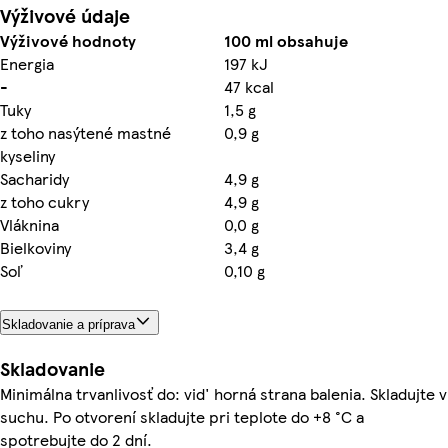
Výživové údaje
Výživové hodnoty
100 ml obsahuje
Energia
197 kJ
-
47 kcal
Tuky
1,5 g
z toho nasýtené mastné
0,9 g
kyseliny
Sacharidy
4,9 g
z toho cukry
4,9 g
Vláknina
0,0 g
Bielkoviny
3,4 g
Soľ
0,10 g
Skladovanie a príprava
Skladovanie
Minimálna trvanlivosť do: vid' horná strana balenia. Skladujte v
suchu. Po otvorení skladujte pri teplote do +8 °C a
spotrebujte do 2 dní.