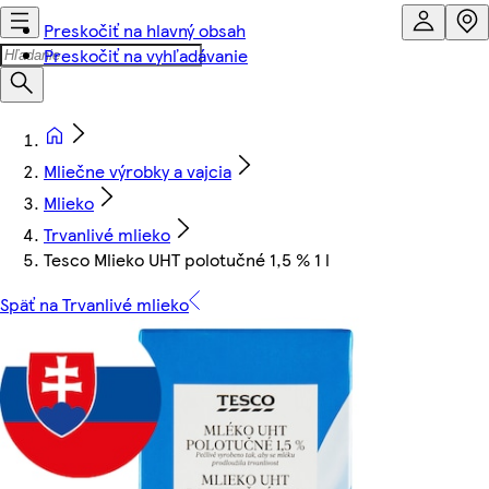
Preskočiť na hlavný obsah
Preskočiť na vyhľadávanie
Mliečne výrobky a vajcia
Mlieko
Trvanlivé mlieko
Tesco Mlieko UHT polotučné 1,5 % 1 l
Späť na Trvanlivé mlieko