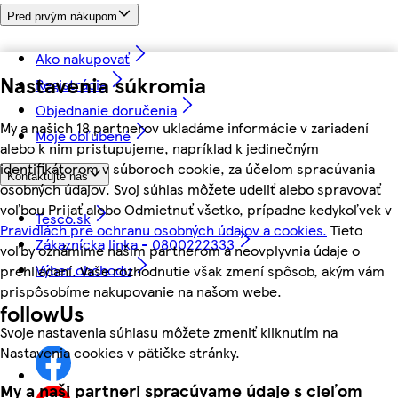
Pred prvým nákupom
Ako nakupovať
Nastavenia súkromia
Registrácia
Objednanie doručenia
My a našich 18 partnerov ukladáme informácie v zariadení
Moje obľúbené
alebo k nim pristupujeme, napríklad k jedinečným
identifikátorom v súboroch cookie, za účelom spracúvania
Kontaktujte nás
osobných údajov. Svoj súhlas môžete udeliť alebo spravovať
voľbou Prijať alebo Odmietnuť všetko, prípadne kedykoľvek v
Tesco.sk
Pravidlách pre ochranu osobných údajov a cookies.
Tieto
Zákaznícka linka - 0800222333
voľby oznámime našim partnerom a neovplyvnia údaje o
Výber obchodu
prehliadaní. Vaše rozhodnutie však zmení spôsob, akým vám
prispôsobíme nakupovanie na našom webe.
followUs
Svoje nastavenia súhlasu môžete zmeniť kliknutím na
Nastavenia cookies v pätičke stránky.
My a naši partneri spracúvame údaje s cieľom