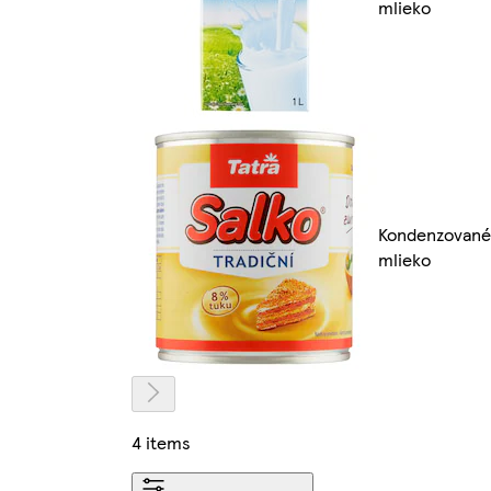
mlieko
Kondenzované
mlieko
4 items