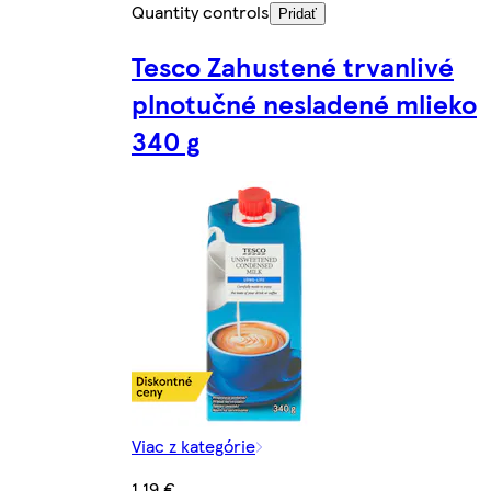
Quantity controls
Pridať
Tesco Zahustené trvanlivé
plnotučné nesladené mlieko
340 g
Viac z kategórie
1,19 €