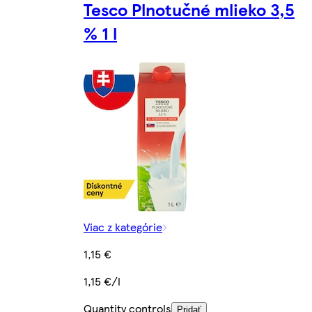
Tesco Plnotučné mlieko 3,5
% 1 l
Viac z kategórie
1,15 €
1,15 €/l
Quantity controls
Pridať