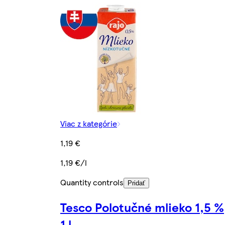
Viac z kategórie
1,19 €
1,19 €/l
Quantity controls
Pridať
Tesco Polotučné mlieko 1,5 %
1 l