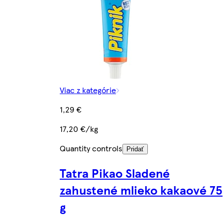
Viac z kategórie
1,29 €
17,20 €/kg
Quantity controls
Pridať
Tatra Pikao Sladené
zahustené mlieko kakaové 75
g