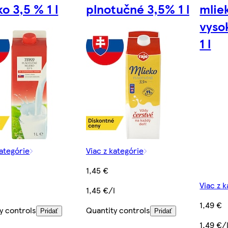
o 3,5 % 1 l
plnotučné 3,5% 1 l
mlie
vyso
1 l
kategórie
Viac z kategórie
1,45 €
Viac z 
1,45 €/l
1,49 €
y controls
Quantity controls
Pridať
Pridať
1,49 €/