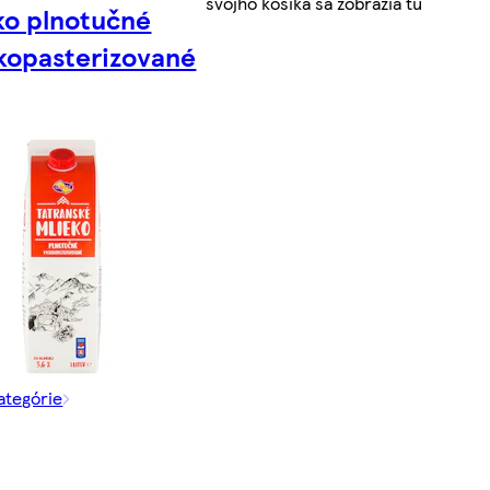
svojho košíka sa zobrazia tu
ko plnotučné
kopasterizované
kategórie
l