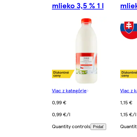
mlieko 3,5 % 1 l
mliek
Viac z kategórie
Viac z 
0,99 €
1,15 €
0,99 €/l
1,15 €/l
Quantity controls
Quantit
Pridať