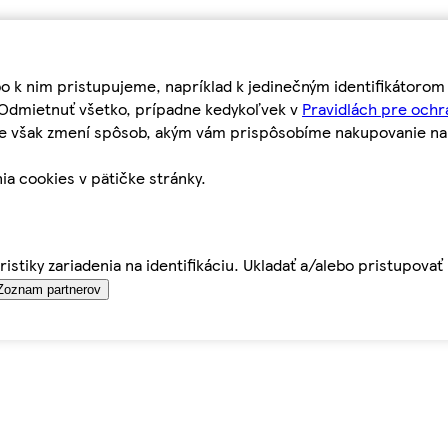
bo k nim pristupujeme, napríklad k jedinečným identifikátoro
o Odmietnuť všetko, prípadne kedykoľvek v
Pravidlách pre ochr
tie však zmení spôsob, akým vám prispôsobíme nakupovanie n
ia cookies v pätičke stránky.
istiky zariadenia na identifikáciu. Ukladať a/alebo pristupova
Zoznam partnerov