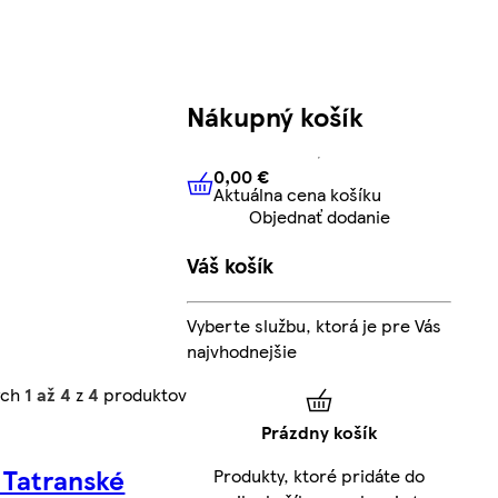
Nákupný košík
0,00 €
Aktuálna cena košíku
0,00 €
Aktuálna cena košíku
Objednať dodanie
Váš košík
Vyberte službu, ktorá je pre Vás
najvhodnejšie
ých
1 až 4
z
4
produktov
Prázdny košík
 Tatranské
Produkty, ktoré pridáte do