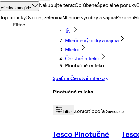
Nakupujte teraz
Obľúbené
Špeciálne ponuky
O
Všetky kategórie
Top ponuky
Ovocie, zelenina
Mliečne výrobky a vajcia
Pekáreň
Mä
Mliečne výrobky a vajcia
Mlieko
Čerstvé mlieko
Plnotučné mlieko
Späť na Čerstvé mlieko
Plnotučné mlieko
Zoradiť podľa
Filtre
Tesco Plnotučné
Tesc