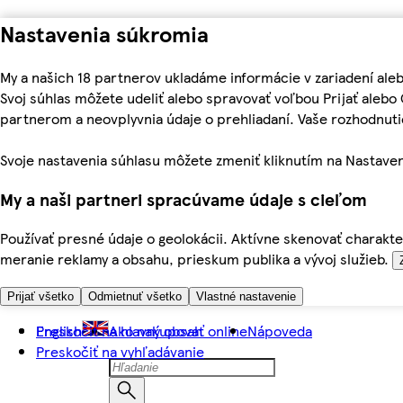
Nastavenia súkromia
My a našich 18 partnerov ukladáme informácie v zariadení ale
Svoj súhlas môžete udeliť alebo spravovať voľbou Prijať aleb
partnerom a neovplyvnia údaje o prehliadaní. Vaše rozhodnu
Svoje nastavenia súhlasu môžete zmeniť kliknutím na Nastaven
My a naši partneri spracúvame údaje s cieľom
Používať presné údaje o geolokácii. Aktívne skenovať charakter
meranie reklamy a obsahu, prieskum publika a vývoj služieb.
Prijať všetko
Odmietnuť všetko
Vlastné nastavenie
Preskočiť na hlavný obsah
English
Ako nakupovať online
Nápoveda
Preskočiť na vyhľadávanie