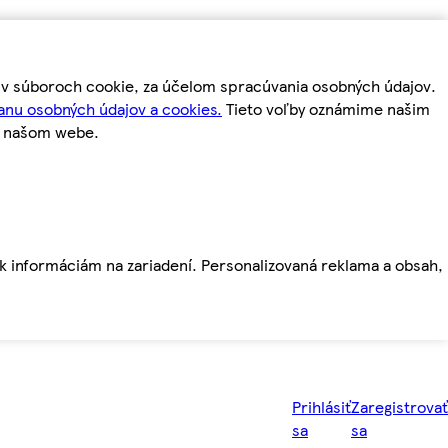
m v súboroch cookie, za účelom spracúvania osobných údajov.
anu osobných údajov a cookies.
Tieto voľby oznámime našim
a našom webe.
ť k informáciám na zariadení. Personalizovaná reklama a obsah,
Prihlásiť
Zaregistrovať
sa
sa