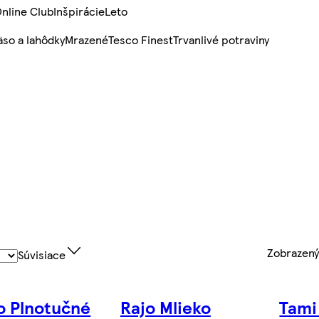
nline Club
Inšpirácie
Leto
so a lahôdky
Mrazené
Tesco Finest
Trvanlivé potraviny
Zobrazen
Súvisiace
o Plnotučné
Rajo Mlieko
Tami