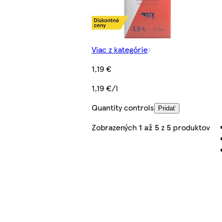
Viac z kategórie
1,19 €
1,19 €/l
Quantity controls
Pridať
Zobrazených
1 až 5
z
5
produktov