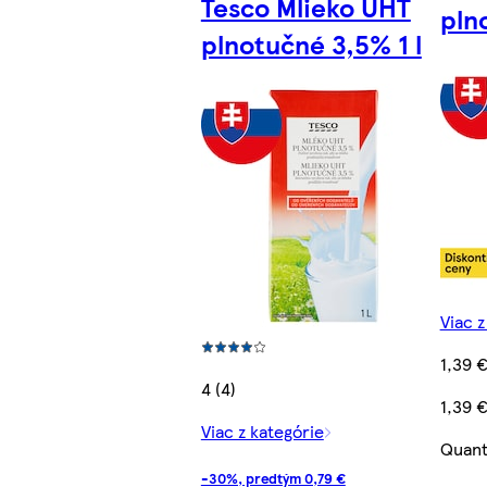
Tesco Mlieko UHT
pln
plnotučné 3,5% 1 l
Viac z
1,39 
4 (4)
1,39 €
Viac z kategórie
Quant
-30%, predtým 0,79 €