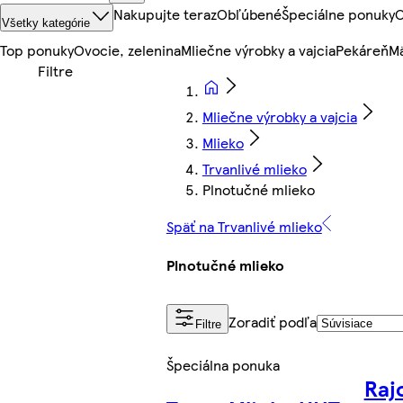
Nakupujte teraz
Obľúbené
Špeciálne ponuky
O
Všetky kategórie
Top ponuky
Ovocie, zelenina
Mliečne výrobky a vajcia
Pekáreň
Mä
Mliečne výrobky a vajcia
Mlieko
Trvanlivé mlieko
Plnotučné mlieko
Späť na Trvanlivé mlieko
Plnotučné mlieko
Zoradiť podľa
Filtre
Špeciálna ponuka
Raj