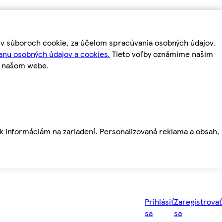
m v súboroch cookie, za účelom spracúvania osobných údajov.
anu osobných údajov a cookies.
Tieto voľby oznámime našim
a našom webe.
ť k informáciám na zariadení. Personalizovaná reklama a obsah,
Prihlásiť
Zaregistrovať
sa
sa