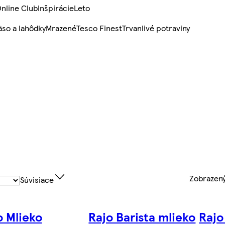
nline Club
Inšpirácie
Leto
so a lahôdky
Mrazené
Tesco Finest
Trvanlivé potraviny
Zobrazen
Súvisiace
o Mlieko
Rajo Barista mlieko
Rajo