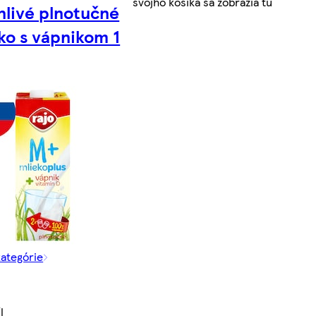
svojho košíka sa zobrazia tu
nlivé plnotučné
ko s vápnikom 1
kategórie
l