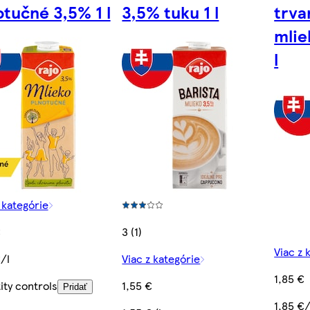
otučné 3,5% 1 l
3,5% tuku 1 l
trva
mlie
l
 kategórie
€
3 (1)
Viac z 
/l
Viac z kategórie
1,85 €
ity controls
1,55 €
Pridať
1,85 €/