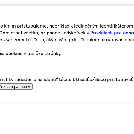
bo k nim pristupujeme, napríklad k jedinečným identifikátoro
o Odmietnuť všetko, prípadne kedykoľvek v
Pravidlách pre ochr
tie však zmení spôsob, akým vám prispôsobíme nakupovanie n
ia cookies v pätičke stránky.
istiky zariadenia na identifikáciu. Ukladať a/alebo pristupova
Zoznam partnerov