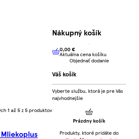
Nákupný košík
0,00 €
Aktuálna cena košíku
0,00 €
Aktuálna cena košíku
Objednať dodanie
Váš košík
Vyberte službu, ktorá je pre Vás
najvhodnejšie
ých
1 až 5
z
5
produktov
Prázdny košík
 Mliekoplus
Produkty, ktoré pridáte do