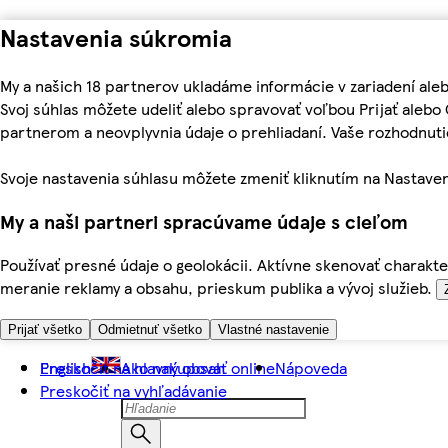
Nastavenia súkromia
My a našich 18 partnerov ukladáme informácie v zariadení ale
Svoj súhlas môžete udeliť alebo spravovať voľbou Prijať aleb
partnerom a neovplyvnia údaje o prehliadaní. Vaše rozhodnu
Svoje nastavenia súhlasu môžete zmeniť kliknutím na Nastaven
My a naši partneri spracúvame údaje s cieľom
Používať presné údaje o geolokácii. Aktívne skenovať charakter
meranie reklamy a obsahu, prieskum publika a vývoj služieb.
Prijať všetko
Odmietnuť všetko
Vlastné nastavenie
Preskočiť na hlavný obsah
English
Ako nakupovať online
Nápoveda
Preskočiť na vyhľadávanie