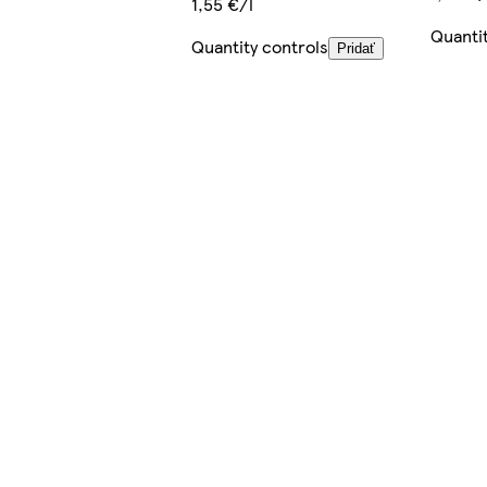
1,55 €/l
Quanti
Quantity controls
Pridať