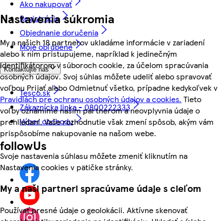
Ako nakupovať
Nastavenia súkromia
Registrácia
Objednanie doručenia
My a našich 18 partnerov ukladáme informácie v zariadení
Moje obľúbené
alebo k nim pristupujeme, napríklad k jedinečným
identifikátorom v súboroch cookie, za účelom spracúvania
Kontaktujte nás
osobných údajov. Svoj súhlas môžete udeliť alebo spravovať
voľbou Prijať alebo Odmietnuť všetko, prípadne kedykoľvek v
Tesco.sk
Pravidlách pre ochranu osobných údajov a cookies.
Tieto
Zákaznícka linka - 0800222333
voľby oznámime našim partnerom a neovplyvnia údaje o
Výber obchodu
prehliadaní. Vaše rozhodnutie však zmení spôsob, akým vám
prispôsobíme nakupovanie na našom webe.
followUs
Svoje nastavenia súhlasu môžete zmeniť kliknutím na
Nastavenia cookies v pätičke stránky.
My a naši partneri spracúvame údaje s cieľom
Používať presné údaje o geolokácii. Aktívne skenovať