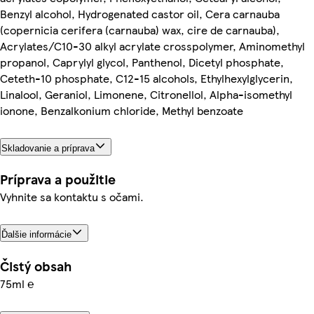
Benzyl alcohol, Hydrogenated castor oil, Cera carnauba
(copernicia cerifera (carnauba) wax, cire de carnauba),
Acrylates/C10-30 alkyl acrylate crosspolymer, Aminomethyl
propanol, Caprylyl glycol, Panthenol, Dicetyl phosphate,
Ceteth-10 phosphate, C12-15 alcohols, Ethylhexylglycerin,
Linalool, Geraniol, Limonene, Citronellol, Alpha-isomethyl
ionone, Benzalkonium chloride, Methyl benzoate
Skladovanie a príprava
Príprava a použitie
Vyhnite sa kontaktu s očami.
Ďalšie informácie
Čistý obsah
75ml ℮