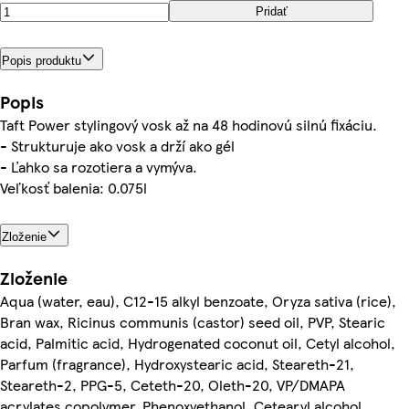
Pridať
Popis produktu
Popis
Taft Power stylingový vosk až na 48 hodinovú silnú fixáciu.
- Strukturuje ako vosk a drží ako gél
- Ľahko sa rozotiera a vymýva.
Veľkosť balenia: 0.075l
Zloženie
Zloženie
Aqua (water, eau), C12-15 alkyl benzoate, Oryza sativa (rice),
Bran wax, Ricinus communis (castor) seed oil, PVP, Stearic
acid, Palmitic acid, Hydrogenated coconut oil, Cetyl alcohol,
Parfum (fragrance), Hydroxystearic acid, Steareth-21,
Steareth-2, PPG-5, Ceteth-20, Oleth-20, VP/DMAPA
acrylates copolymer, Phenoxyethanol, Cetearyl alcohol,