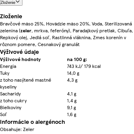
Zloženie
Zloženie
Bravčové mäso 25%, Hovädzie mäso 20%, Voda, Sterilizovaná
zelenina (
zeler
, mrkva, feferóny), Paradajkový pretlak, Cibuľa,
Repkový olej, Jedlá soľ, Rastlinná vláknina, Zmes korenín v
rôznom pomere, Cesnakový granulát
Výživové údaje
Výživové hodnoty
na 100 g:
Energia
743 kJ/ 179 kcal
Tuky
14,0 g
z toho nasýtené mastné
4,3 g
kyseliny
Sacharidy
4,1 g
z toho cukry
1,4 g
Bielkoviny
9,1 g
Soľ
1,6 g
Informácie o alergénoch
Obsahuje: Zeler