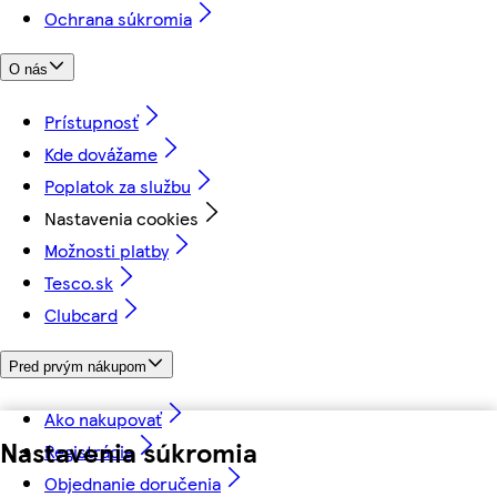
Ochrana súkromia
O nás
Prístupnosť
Kde dovážame
Poplatok za službu
Nastavenia cookies
Možnosti platby
Tesco.sk
Clubcard
Pred prvým nákupom
Ako nakupovať
Nastavenia súkromia
Registrácia
Objednanie doručenia