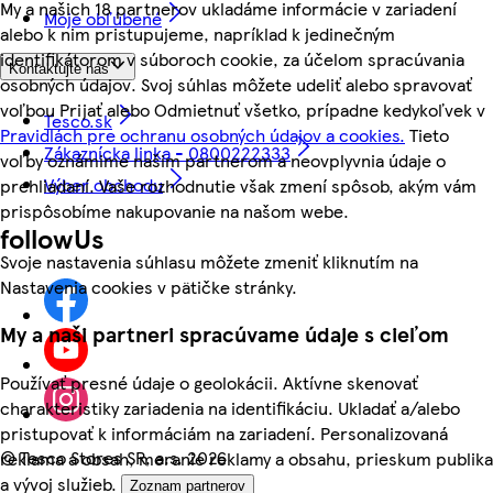
My a našich 18 partnerov ukladáme informácie v zariadení
Moje obľúbené
alebo k nim pristupujeme, napríklad k jedinečným
identifikátorom v súboroch cookie, za účelom spracúvania
Kontaktujte nás
osobných údajov. Svoj súhlas môžete udeliť alebo spravovať
voľbou Prijať alebo Odmietnuť všetko, prípadne kedykoľvek v
Tesco.sk
Pravidlách pre ochranu osobných údajov a cookies.
Tieto
Zákaznícka linka - 0800222333
voľby oznámime našim partnerom a neovplyvnia údaje o
Výber obchodu
prehliadaní. Vaše rozhodnutie však zmení spôsob, akým vám
prispôsobíme nakupovanie na našom webe.
followUs
Svoje nastavenia súhlasu môžete zmeniť kliknutím na
Nastavenia cookies v pätičke stránky.
My a naši partneri spracúvame údaje s cieľom
Používať presné údaje o geolokácii. Aktívne skenovať
charakteristiky zariadenia na identifikáciu. Ukladať a/alebo
pristupovať k informáciám na zariadení. Personalizovaná
©
Tesco Stores SR, a.s. 2026
reklama a obsah, meranie reklamy a obsahu, prieskum publika
a vývoj služieb.
Zoznam partnerov