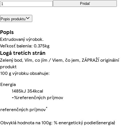
Pridať
Popis produktu
Popis
Extrudovaný výrobok.
Veľkosť balenia: 0.375kg
Logá tretích strán
Zelený bod, Vím, co jím / Viem, čo jem, ZÁPRAŽÍ originální
produkt
100 g výrobku obsahuje:
Energia
1485kJ
354kcal
-%
referenčných príjmov
*
referenčných príjmov
Obvyklá hodnota na 100g: % energetický podiel{energia}