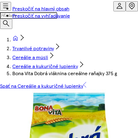
Preskočiť na hlavný obsah
Preskočiť na vyhľadávanie
Trvanlivé potraviny
Cereálie a müsli
Cereálie a kukuričné lupienky
Bona Vita Dobrá vláknina cereálne raňajky 375 g
Späť na Cereálie a kukuričné lupienky