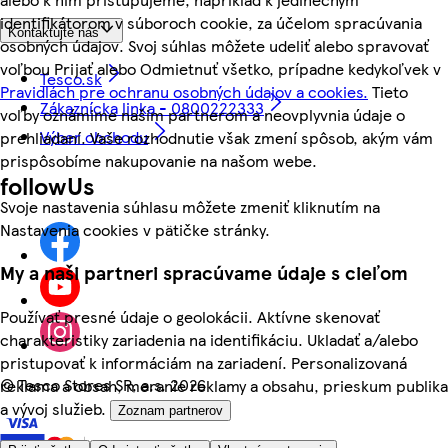
identifikátorom v súboroch cookie, za účelom spracúvania
Kontaktujte nás
osobných údajov. Svoj súhlas môžete udeliť alebo spravovať
voľbou Prijať alebo Odmietnuť všetko, prípadne kedykoľvek v
Tesco.sk
Pravidlách pre ochranu osobných údajov a cookies.
Tieto
Zákaznícka linka - 0800222333
voľby oznámime našim partnerom a neovplyvnia údaje o
Výber obchodu
prehliadaní. Vaše rozhodnutie však zmení spôsob, akým vám
prispôsobíme nakupovanie na našom webe.
followUs
Svoje nastavenia súhlasu môžete zmeniť kliknutím na
Nastavenia cookies v pätičke stránky.
My a naši partneri spracúvame údaje s cieľom
Používať presné údaje o geolokácii. Aktívne skenovať
charakteristiky zariadenia na identifikáciu. Ukladať a/alebo
pristupovať k informáciám na zariadení. Personalizovaná
©
Tesco Stores SR, a.s. 2026
reklama a obsah, meranie reklamy a obsahu, prieskum publika
a vývoj služieb.
Zoznam partnerov