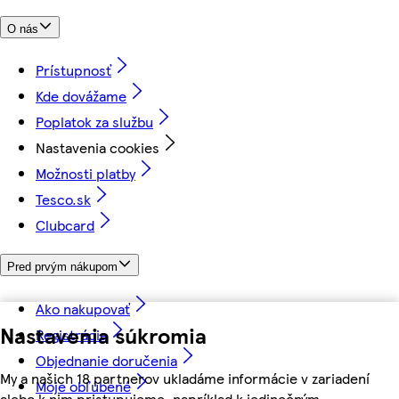
O nás
Prístupnosť
Kde dovážame
Poplatok za službu
Nastavenia cookies
Možnosti platby
Tesco.sk
Clubcard
Pred prvým nákupom
Ako nakupovať
Nastavenia súkromia
Registrácia
Objednanie doručenia
My a našich 18 partnerov ukladáme informácie v zariadení
Moje obľúbené
alebo k nim pristupujeme, napríklad k jedinečným