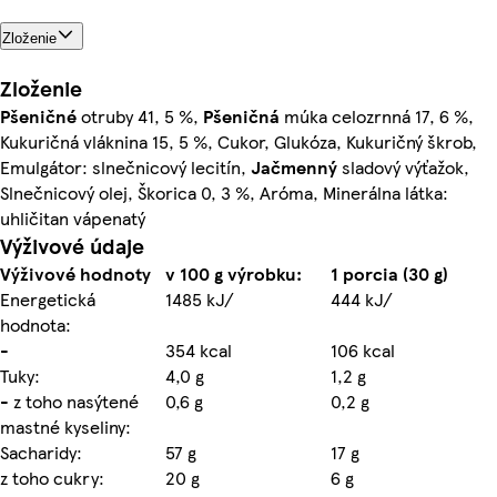
Zloženie
Zloženie
Pšeničné
otruby 41, 5 %,
Pšeničná
múka celozrnná 17, 6 %,
Kukuričná vláknina 15, 5 %, Cukor, Glukóza, Kukuričný škrob,
Emulgátor: slnečnicový lecitín,
Jačmenný
sladový výťažok,
Slnečnicový olej, Škorica 0, 3 %, Aróma, Minerálna látka:
uhličitan vápenatý
Výživové údaje
Výživové hodnoty
v 100 g výrobku:
1 porcia (30 g)
Energetická
1485 kJ/
444 kJ/
hodnota:
-
354 kcal
106 kcal
Tuky:
4,0 g
1,2 g
- z toho nasýtené
0,6 g
0,2 g
mastné kyseliny:
Sacharidy:
57 g
17 g
z toho cukry:
20 g
6 g