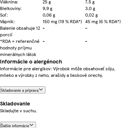
Vláknina:
25 g
7,5 g
Bielkoviny:
9,9 g
3,0 g
Soľ:
0,06 g
0,02 g
Vápnik:
150 mg (19 % RDA*)
45 mg (6 % RDA*)
Balenie obsahuje 12
-
-
porcií
*RDA = referenčné
-
-
hodnoty príjmu
minerálnych látok
Informácie o alergénoch
Informácie pre alergikov: Výrobok môže obsahovať sóju,
mlieko a výrobky z neho, arašidy a lieskové orechy.
Skladovanie a príprava
Skladovanie
Skladujte v suchu.
Ďalšie informácie