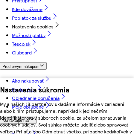
Prístupnosť
Kde dovážame
Poplatok za službu
Nastavenia cookies
Možnosti platby
Tesco.sk
Clubcard
Pred prvým nákupom
Ako nakupovať
Nastavenia súkromia
Registrácia
Objednanie doručenia
My a našich 18 partnerov ukladáme informácie v zariadení
Moje obľúbené
alebo k nim pristupujeme, napríklad k jedinečným
identifikátorom v súboroch cookie, za účelom spracúvania
Kontaktujte nás
osobných údajov. Svoj súhlas môžete udeliť alebo spravovať
voľbou Prijať alebo Odmietnuť všetko, prípadne kedykoľvek v