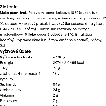
Zloženie
Múka
pšeničná
, Poleva mliečno-kakaová 19 % (cukor, tuk
rastlinný palmový a maslovníkový,
mlieko
sušené plnotučné 12
%, odtučený kakaový prášok 7 %,
srvátka
sušená, emulgátor:
E 442 a E 476, arómy), Cukor, Tuk rastlinný palmový a
maslovníkový,
Mlieko
sušené odtučené 1 %, Emulgátor
(lecitíny), Kypriaca látka (uhličitany amónne a sodné), Arómy,
Soľ
Výživové údaje
Výživové hodnoty
v 100 g:
Energia
2074 kJ / 495 kcal
Tuky
23 g
z toho nasýtené mastné
13 g
kyseliny
Sacharidy
64 g
z toho cukry
24 g
Vláknina
2 g
Bielkoviny
7 g
Soľ
0,6 g