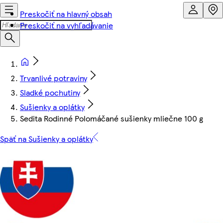
Preskočiť na hlavný obsah
Preskočiť na vyhľadávanie
Trvanlivé potraviny
Sladké pochutiny
Sušienky a oplátky
Sedita Rodinné Polomáčané sušienky mliečne 100 g
Späť na Sušienky a oplátky