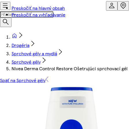
Preskočiť na hlavný obsah
Preskočiť na vyhľadávanie
Drogéria
Sprchové gély a mydlá
Sprchové gély
Nivea Derma Control Restore Ošetrujúci sprchovací gél
Späť na Sprchové gély