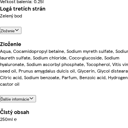
Veľkosť balenia: 0.25l
Logá tretích strán
Zelený bod
Zloženie
Zloženie
Aqua, Cocamidopropyl betaine, Sodium myreth sulfate, Sodi
laureth sulfate, Sodium chloride, Coco-glucoside, Sodium
hyaluronate, Sodium ascorbyl phosphate, Tocopherol, Vitis vin
seed oil, Prunus amygdalus dulcis oil, Glycerin, Glycol disteara
Citric acid, Sodium benzoate, Parfum, Benzoic acid, Hydroge
castor oil
Ďalšie informácie
Čistý obsah
250ml ℮