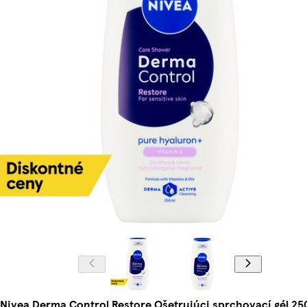
Nivea Derma Control Restore Ošetrujúci sprchovací gél 25