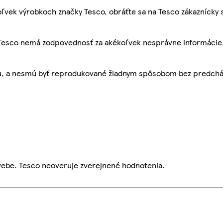
ľvek výrobkoch značky Tesco, obráťte sa na Tesco zákaznícky 
, Tesco nemá zodpovednosť za akékoľvek nesprávne informácie
bu, a nesmú byť reprodukované žiadnym spôsobom bez predch
webe. Tesco neoveruje zverejnené hodnotenia.