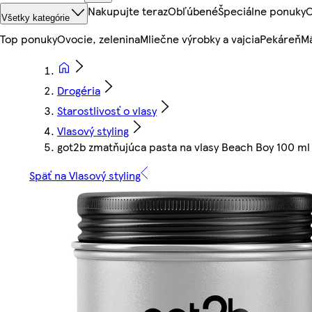
Nakupujte teraz
Obľúbené
Špeciálne ponuky
O
Všetky kategórie
Top ponuky
Ovocie, zelenina
Mliečne výrobky a vajcia
Pekáreň
Mä
Drogéria
Starostlivosť o vlasy
Vlasový styling
got2b zmatňujúca pasta na vlasy Beach Boy 100 ml
Späť na Vlasový styling