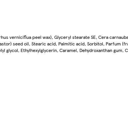
(rhus verniciflua peel wax), Glyceryl stearate SE, Cera carnaub
tor) seed oil, Stearic acid, Palmitic acid, Sorbitol, Parfum (f
lyl glycol, Ethylhexylglycerin, Caramel, Dehydroxanthan gum, 