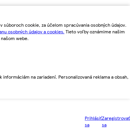
m v súboroch cookie, za účelom spracúvania osobných údajov.
anu osobných údajov a cookies.
Tieto voľby oznámime našim
a našom webe.
ť k informáciám na zariadení. Personalizovaná reklama a obsah,
Prihlásiť
Zaregistrovať
sa
sa