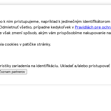
bo k nim pristupujeme, napríklad k jedinečným identifikátoro
o Odmietnuť všetko, prípadne kedykoľvek v
Pravidlách pre ochr
tie však zmení spôsob, akým vám prispôsobíme nakupovanie n
ia cookies v pätičke stránky.
istiky zariadenia na identifikáciu. Ukladať a/alebo pristupova
Zoznam partnerov