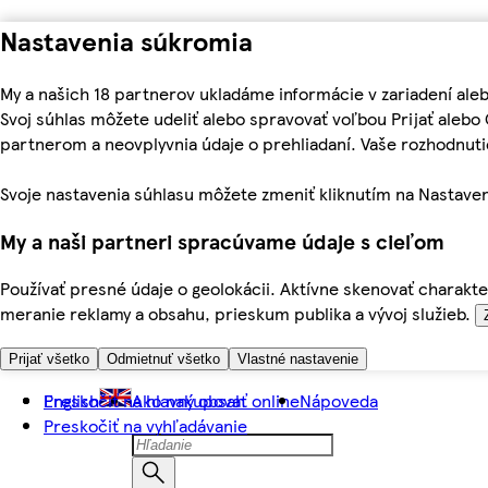
Nastavenia súkromia
My a našich 18 partnerov ukladáme informácie v zariadení ale
Svoj súhlas môžete udeliť alebo spravovať voľbou Prijať aleb
partnerom a neovplyvnia údaje o prehliadaní. Vaše rozhodnu
Svoje nastavenia súhlasu môžete zmeniť kliknutím na Nastaven
My a naši partneri spracúvame údaje s cieľom
Používať presné údaje o geolokácii. Aktívne skenovať charakter
meranie reklamy a obsahu, prieskum publika a vývoj služieb.
Prijať všetko
Odmietnuť všetko
Vlastné nastavenie
Preskočiť na hlavný obsah
English
Ako nakupovať online
Nápoveda
Preskočiť na vyhľadávanie