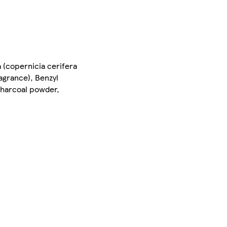
a (copernicia cerifera
ragrance), Benzyl
Charcoal powder,