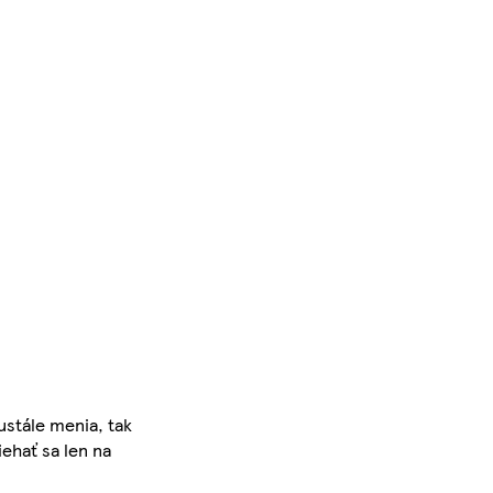
ustále menia, tak
iehať sa len na