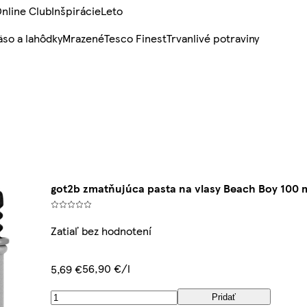
nline Club
Inšpirácie
Leto
so a lahôdky
Mrazené
Tesco Finest
Trvanlivé potraviny
got2b zmatňujúca pasta na vlasy Beach Boy 100 
Zatiaľ bez hodnotení
56,90 €/l
5,69 €
Pridať