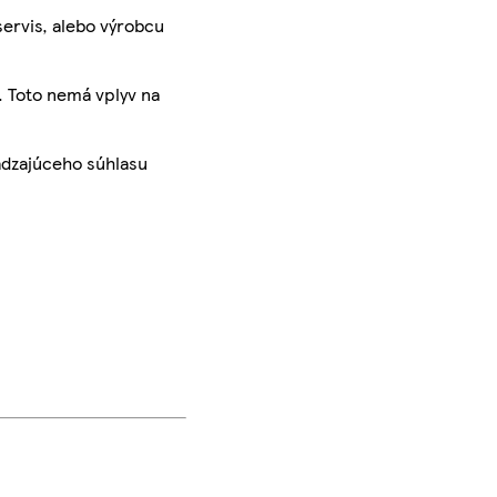
servis, alebo výrobcu
. Toto nemá vplyv na
ádzajúceho súhlasu