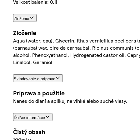
Veľkosť balenia: 0.1l
Zloženie
Zloženie
Aqua (water, eau), Glycerin, Rhus verniciflua peel cera 
(carnauba) wax, cire de carnauba), Ricinus communis (cas
alcohol, Phenoxyethanol, Hydrogenated castor oil, Capry
Linalool, Geraniol
Skladovanie a príprava
Príprava a použitie
Nanes do dlaní a aplikuj na vlhké alebo suché vlasy.
Ďalšie informácie
Čistý obsah
100ml ℮