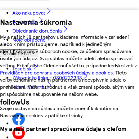
Ako nakupovať
Nastavenia súkromia
Registrácia
Objednanie doručenia
My a našich 18 partnerov ukladáme informácie v zariadení
Moje obľúbené
alebo k nim pristupujeme, napríklad k jedinečným
identifikátorom v súboroch cookie, za účelom spracúvania
Kontaktujte nás
osobných údajov. Svoj súhlas môžete udeliť alebo spravovať
voľbou Prijať alebo Odmietnuť všetko, prípadne kedykoľvek v
Tesco.sk
Pravidlách pre ochranu osobných údajov a cookies.
Tieto
Zákaznícka linka - 0800222333
voľby oznámime našim partnerom a neovplyvnia údaje o
Výber obchodu
prehliadaní. Vaše rozhodnutie však zmení spôsob, akým vám
prispôsobíme nakupovanie na našom webe.
followUs
Svoje nastavenia súhlasu môžete zmeniť kliknutím na
Nastavenia cookies v pätičke stránky.
My a naši partneri spracúvame údaje s cieľom