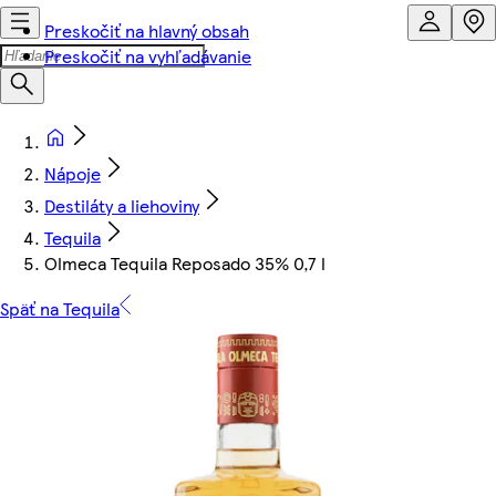
Preskočiť na hlavný obsah
Preskočiť na vyhľadávanie
Nápoje
Destiláty a liehoviny
Tequila
Olmeca Tequila Reposado 35% 0,7 l
Späť na Tequila