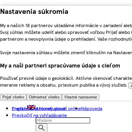
Nastavenia súkromia
My a našich 18 partnerov ukladáme informácie v zariadení ale
Svoj súhlas môžete udeliť alebo spravovať voľbou Prijať aleb
partnerom a neovplyvnia údaje o prehliadaní. Vaše rozhodnu
Svoje nastavenia súhlasu môžete zmeniť kliknutím na Nastaven
My a naši partneri spracúvame údaje s cieľom
Používať presné údaje o geolokácii. Aktívne skenovať charakter
meranie reklamy a obsahu, prieskum publika a vývoj služieb.
Prijať všetko
Odmietnuť všetko
Vlastné nastavenie
Preskočiť na hlavný obsah
English
Ako nakupovať online
Nápoveda
Preskočiť na vyhľadávanie