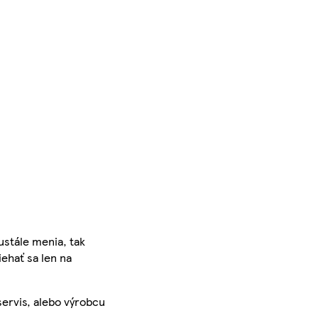
ustále menia, tak
iehať sa len na
servis, alebo výrobcu