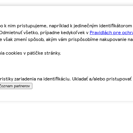
bo k nim pristupujeme, napríklad k jedinečným identifikátoro
o Odmietnuť všetko, prípadne kedykoľvek v
Pravidlách pre ochr
tie však zmení spôsob, akým vám prispôsobíme nakupovanie n
ia cookies v pätičke stránky.
istiky zariadenia na identifikáciu. Ukladať a/alebo pristupova
Zoznam partnerov