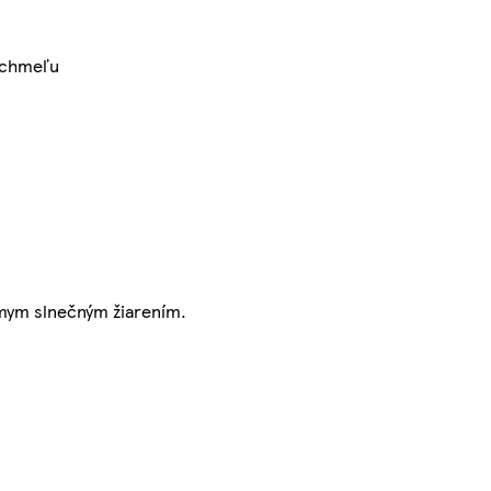
 chmeľu
amym slnečným žiarením.