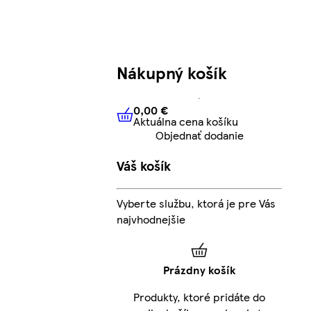
Nákupný košík
0,00 €
Aktuálna cena košíku
0,00 €
Aktuálna cena košíku
Objednať dodanie
Váš košík
Vyberte službu, ktorá je pre Vás
najvhodnejšie
Prázdny košík
Produkty, ktoré pridáte do