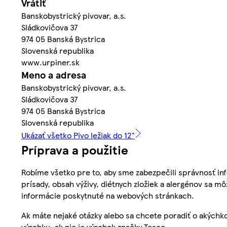
Vrátiť
Banskobystrický pivovar, a.s.
Sládkovičova 37
974 05 Banská Bystrica
Slovenská republika
www.urpiner.sk
Meno a adresa
Banskobystrický pivovar, a.s.
Sládkovičova 37
974 05 Banská Bystrica
Slovenská republika
Ukázať všetko Pivo ležiak do 12°
Príprava a použitie
Robíme všetko pre to, aby sme zabezpečili správnosť inf
prísady, obsah výživy, diétnych zložiek a alergénov sa mô
informácie poskytnuté na webových stránkach.
Ak máte nejaké otázky alebo sa chcete poradiť o akýchko
výrobku, ak nie je výrobok značky Tesco.