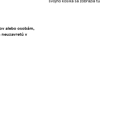
svojho košíka sa zobrazia tu
kov alebo osobám,
 neuzavretú v