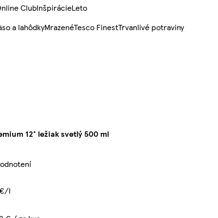
nline Club
Inšpirácie
Leto
so a lahôdky
Mrazené
Tesco Finest
Trvanlivé potraviny
emium 12° ležiak svetlý 500 ml
hodnotení
€/l