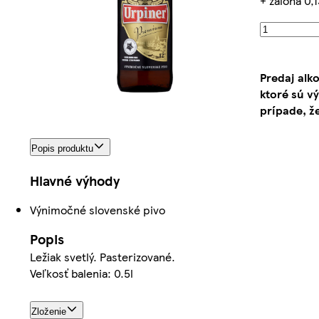
+ záloha 0,1
Predaj alk
ktoré sú v
prípade, ž
Popis produktu
Hlavné výhody
Výnimočné slovenské pivo
Popis
Ležiak svetlý. Pasterizované.
Veľkosť balenia: 0.5l
Zloženie