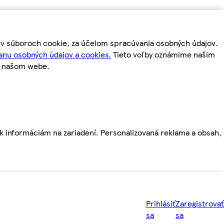
m v súboroch cookie, za účelom spracúvania osobných údajov.
anu osobných údajov a cookies.
Tieto voľby oznámime našim
a našom webe.
ť k informáciám na zariadení. Personalizovaná reklama a obsah,
Prihlásiť
Zaregistrovať
sa
sa