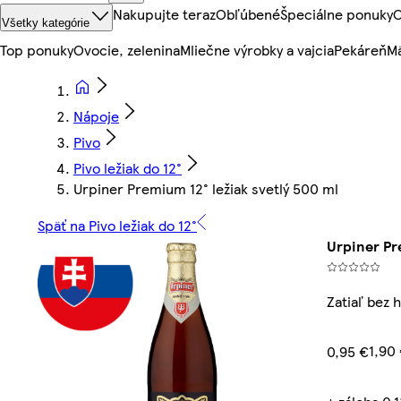
Nakupujte teraz
Obľúbené
Špeciálne ponuky
O
Všetky kategórie
Top ponuky
Ovocie, zelenina
Mliečne výrobky a vajcia
Pekáreň
Mä
Nápoje
Pivo
Pivo ležiak do 12°
Urpiner Premium 12° ležiak svetlý 500 ml
Späť na Pivo ležiak do 12°
Urpiner Pr
Zatiaľ bez 
1,90 
0,95 €