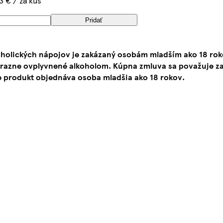
3 € / za kus
Pridať
oholických nápojov je zakázaný osobám mladším ako 18 ro
ýrazne ovplyvnené alkoholom. Kúpna zmluva sa považuje za
e produkt objednáva osoba mladšia ako 18 rokov.