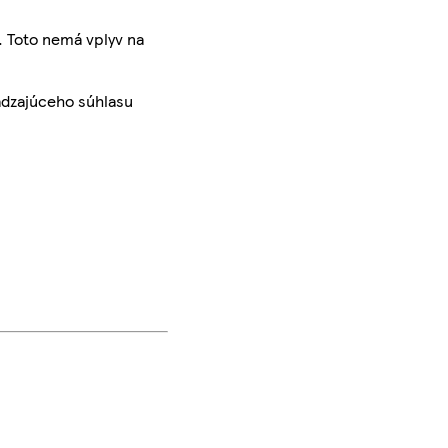
. Toto nemá vplyv na
ádzajúceho súhlasu