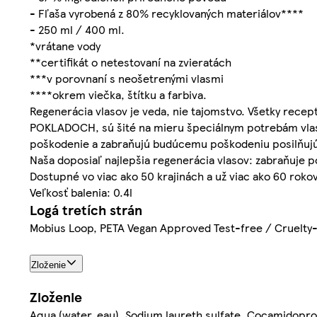
- Fľaša vyrobená z 80% recyklovaných materiálov****
- 250 ml / 400 ml.
*vrátane vody
**certifikát o netestovaní na zvieratách
***v porovnaní s neošetrenými vlasmi
****okrem viečka, štítku a farbiva.
Regenerácia vlasov je veda, nie tajomstvo. Všetky re
POKLADOCH, sú šité na mieru špeciálnym potrebám vlasov, 
poškodenie a zabraňujú budúcemu poškodeniu posilňujú 
Naša doposiaľ najlepšia regenerácia vlasov: zabraňuje p
Dostupné vo viac ako 50 krajinách a už viac ako 60 rokov
Veľkosť balenia: 0.4l
Logá tretích strán
Mobius Loop, PETA Vegan Approved Test-free / Cruelty
Zloženie
Zloženie
Aqua (water, eau), Sodium laureth sulfate, Cocamidopr