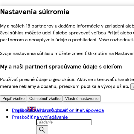
Nastavenia súkromia
My a našich 18 partnerov ukladáme informácie v zariadení ale
Svoj súhlas môžete udeliť alebo spravovať voľbou Prijať aleb
partnerom a neovplyvnia údaje o prehliadaní. Vaše rozhodnu
Svoje nastavenia súhlasu môžete zmeniť kliknutím na Nastaven
My a naši partneri spracúvame údaje s cieľom
Používať presné údaje o geolokácii. Aktívne skenovať charakter
meranie reklamy a obsahu, prieskum publika a vývoj služieb.
Prijať všetko
Odmietnuť všetko
Vlastné nastavenie
Preskočiť na hlavný obsah
English
Ako nakupovať online
Nápoveda
Preskočiť na vyhľadávanie