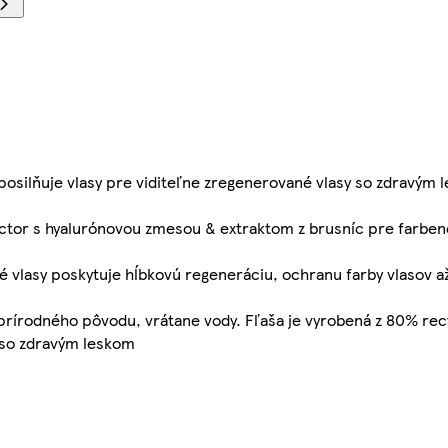
 posilňuje vlasy pre viditeľne zregenerované vlasy so zdravým 
ector s hyalurónovou zmesou & extraktom z brusníc pre farben
 vlasy poskytuje hĺbkovú regeneráciu, ochranu farby vlasov až
 prírodného pôvodu, vrátane vody. Fľaša je vyrobená z 80% re
 so zdravým leskom