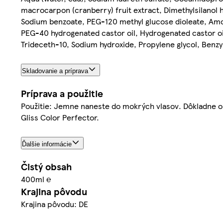
macrocarpon (cranberry) fruit extract, Dimethylsilanol 
Sodium benzoate, PEG-120 methyl glucose dioleate, Amo
PEG-40 hydrogenated castor oil, Hydrogenated castor oil
Trideceth-10, Sodium hydroxide, Propylene glycol, Benzy
Skladovanie a príprava
Príprava a použitie
Použitie: Jemne naneste do mokrých vlasov. Dôkladne opl
Gliss Color Perfector.
Ďalšie informácie
Čistý obsah
400ml ℮
Krajina pôvodu
Krajina pôvodu: DE