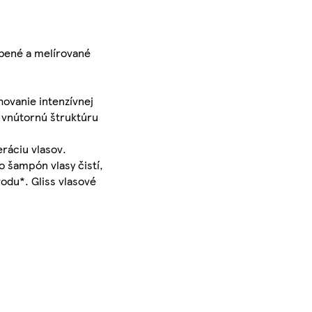
rbené a melírované
hovanie intenzívnej
e vnútornú štruktúru
eráciu vlasov.
o šampón vlasy čistí,
odu*. Gliss vlasové