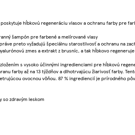
poskytuje hĺbkovú regeneráciu vlasov a ochranu farby pre fa
ranný šampón pre farbené a melírované vlasy
práve preto vyžadujú špeciálnu starostlivosť a ochranu na zac
yalurónovú zmes a extrakt z brusníc, a tak hĺbkovo regeneruj
so zložením s vysoko účinnými ingredienciami pre hĺbkovú regen
nu farby až na 13 týždňov a dlhotrvajúcu žiarivosť farby. Tent
ošetrujúcou ovocnou vôňou. 87 % ingrediencií je prírodného pôv
sy so zdravým leskom