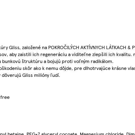
ceptúry Gliss, založené na POKROČILÝCH AKTÍVNYCH LÁTKACH &
aby zaistili ich regeneráciu a viditeľne zlepšili ich kvalitu
bunkovú štruktúru a bojujú proti voľným radikálom.
oškodeniu skôr ako k nemu dôjde, pre dlhotrvajúce krásne vla
 dôverujú Gliss milióny ľudí.
-free
opyl betaine, PEG-7 glyceryl cocoate, Magnesium chloride, Di