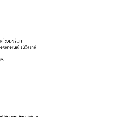
 PRÍRODNÝCH
. regenerujú súčasné
sy.
methicone, Vaccinium