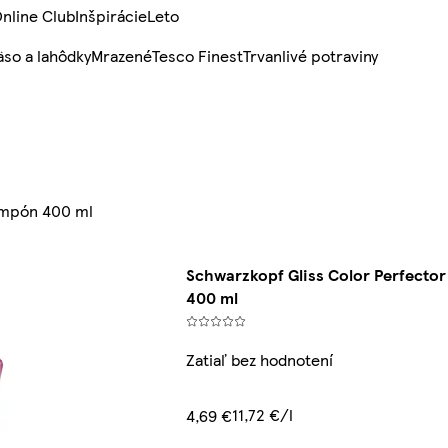
nline Club
Inšpirácie
Leto
so a lahôdky
Mrazené
Tesco Finest
Trvanlivé potraviny
šampón 400 ml
Schwarzkopf Gliss Color Perfecto
400 ml
Zatiaľ bez hodnotení
11,72 €/l
4,69 €