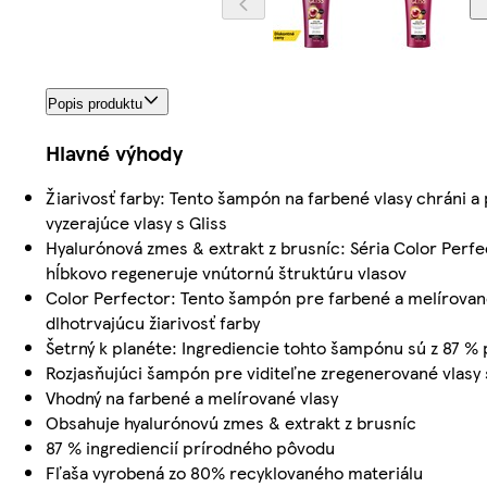
Popis produktu
Hlavné výhody
Žiarivosť farby: Tento šampón na farbené vlasy chráni a
vyzerajúce vlasy s Gliss
Hyalurónová zmes & extrakt z brusníc: Séria Color Perf
hĺbkovo regeneruje vnútornú štruktúru vlasov
Color Perfector: Tento šampón pre farbené a melírované
dlhotrvajúcu žiarivosť farby
Šetrný k planéte: Ingrediencie tohto šampónu sú z 87 %
Rozjasňujúci šampón pre viditeľne zregenerované vlasy
Vhodný na farbené a melírované vlasy
Obsahuje hyalurónovú zmes & extrakt z brusníc
87 % ingrediencií prírodného pôvodu
Fľaša vyrobená zo 80% recyklovaného materiálu