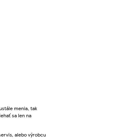
ustále menia, tak
iehať sa len na
servis, alebo výrobcu