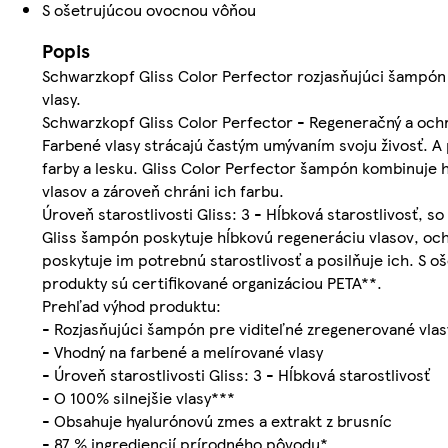
S ošetrujúcou ovocnou vôňou
Popis
Schwarzkopf Gliss Color Perfector rozjasňujúci šampón 
vlasy.
Schwarzkopf Gliss Color Perfector - Regeneračný a och
Farbené vlasy strácajú častým umývaním svoju živosť. A 
farby a lesku. Gliss Color Perfector šampón kombinuje h
vlasov a zároveň chráni ich farbu.
Úroveň starostlivosti Gliss: 3 - Hĺbková starostlivosť, 
Gliss šampón poskytuje hĺbkovú regeneráciu vlasov, ochra
poskytuje im potrebnú starostlivosť a posilňuje ich. S 
produkty sú certifikované organizáciou PETA**.
Prehľad výhod produktu:
- Rozjasňujúci šampón pre viditeľné zregenerované vla
- Vhodný na farbené a melírované vlasy
- Úroveň starostlivosti Gliss: 3 - Hĺbková starostlivosť
- O 100% silnejšie vlasy***
- Obsahuje hyalurónovú zmes a extrakt z brusníc
- 87 % ingrediencií prírodného pôvodu*