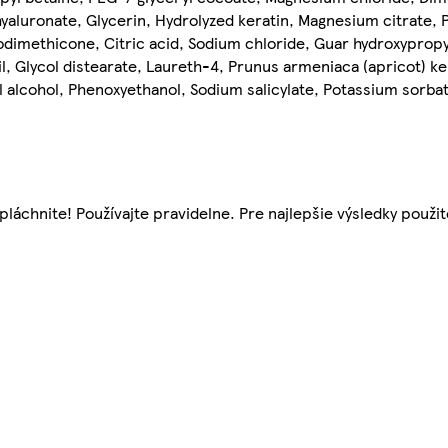
hyaluronate, Glycerin, Hydrolyzed keratin, Magnesium citrate, 
dimethicone, Citric acid, Sodium chloride, Guar hydroxypropy
, Glycol distearate, Laureth-4, Prunus armeniaca (apricot) ker
l alcohol, Phenoxyethanol, Sodium salicylate, Potassium sorbat
áchnite! Používajte pravidelne. Pre najlepšie výsledky použit