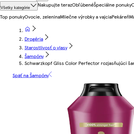
Nakupujte teraz
Obľúbené
Špeciálne ponuky
O
Všetky kategórie
Top ponuky
Ovocie, zelenina
Mliečne výrobky a vajcia
Pekáreň
Mä
Drogéria
Starostlivosť o vlasy
Šampóny
Schwarzkopf Gliss Color Perfector rozjasňujúci 
Späť na Šampóny