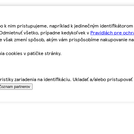
bo k nim pristupujeme, napríklad k jedinečným identifikátoro
o Odmietnuť všetko, prípadne kedykoľvek v
Pravidlách pre ochr
tie však zmení spôsob, akým vám prispôsobíme nakupovanie n
ia cookies v pätičke stránky.
istiky zariadenia na identifikáciu. Ukladať a/alebo pristupova
Zoznam partnerov