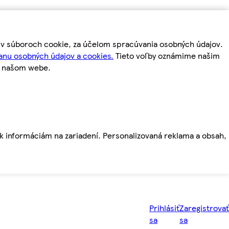
m v súboroch cookie, za účelom spracúvania osobných údajov.
anu osobných údajov a cookies.
Tieto voľby oznámime našim
a našom webe.
ť k informáciám na zariadení. Personalizovaná reklama a obsah,
Prihlásiť
Zaregistrovať
sa
sa