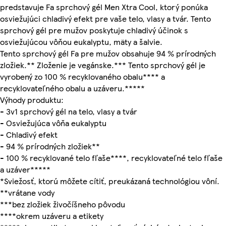
predstavuje Fa sprchový gél Men Xtra Cool, ktorý ponúka
osviežujúci chladivý efekt pre vaše telo, vlasy a tvár. Tento
sprchový gél pre mužov poskytuje chladivý účinok s
osviežujúcou vôňou eukalyptu, mäty a šalvie.
Tento sprchový gél Fa pre mužov obsahuje 94 % prírodných
zložiek.** Zloženie je vegánske.*** Tento sprchový gél je
vyrobený zo 100 % recyklovaného obalu**** a
recyklovateľného obalu a uzáveru.*****
Výhody produktu:
- 3v1 sprchový gél na telo, vlasy a tvár
- Osviežujúca vôňa eukalyptu
- Chladivý efekt
- 94 % prírodných zložiek**
- 100 % recyklované telo fľaše****, recyklovateľné telo fľaše
a uzáver*****
*Sviežosť, ktorú môžete cítiť, preukázaná technológiou vôní.
**vrátane vody
***bez zložiek živočíšneho pôvodu
****okrem uzáveru a etikety