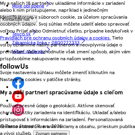
My a našich 18 partnerov ukladáme informácie v zariadení
Moje obľúbené
alebo k nim pristupujeme, napríklad k jedinečným
identifikátorom v súboroch cookie, za účelom spracúvania
Kontaktujte nás
osobných údajov. Svoj súhlas môžete udeliť alebo spravovať
voľbou Prijať alebo Odmietnuť všetko, prípadne kedykoľvek v
Tesco.sk
Pravidlách pre ochranu osobných údajov a cookies.
Tieto
Zákaznícka linka - 0800222333
voľby oznámime našim partnerom a neovplyvnia údaje o
Výber obchodu
prehliadaní. Vaše rozhodnutie však zmení spôsob, akým vám
prispôsobíme nakupovanie na našom webe.
followUs
Svoje nastavenia súhlasu môžete zmeniť kliknutím na
Nastavenia cookies v pätičke stránky.
My a naši partneri spracúvame údaje s cieľom
Používať presné údaje o geolokácii. Aktívne skenovať
charakteristiky zariadenia na identifikáciu. Ukladať a/alebo
pristupovať k informáciám na zariadení. Personalizovaná
©
Tesco Stores SR, a.s. 2026
reklama a obsah, meranie reklamy a obsahu, prieskum publika
a vývoj služieb.
Zoznam partnerov