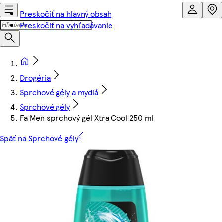
Preskočiť na hlavný obsah
Preskočiť na vyhľadávanie
Drogéria
Sprchové gély a mydlá
Sprchové gély
Fa Men sprchový gél Xtra Cool 250 ml
Späť na Sprchové gély