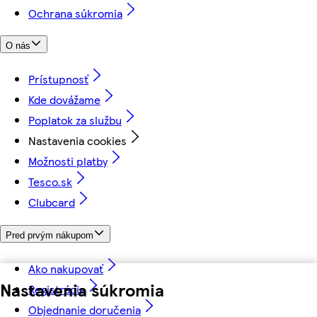
Ochrana súkromia
O nás
Prístupnosť
Kde dovážame
Poplatok za službu
Nastavenia cookies
Možnosti platby
Tesco.sk
Clubcard
Pred prvým nákupom
Ako nakupovať
Nastavenia súkromia
Registrácia
Objednanie doručenia