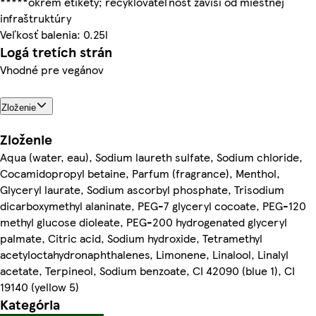
*****okrem etikety; recyklovateľnosť závisí od miestnej
infraštruktúry
Veľkosť balenia: 0.25l
Logá tretích strán
Vhodné pre vegánov
Zloženie
Zloženie
Aqua (water, eau), Sodium laureth sulfate, Sodium chloride,
Cocamidopropyl betaine, Parfum (fragrance), Menthol,
Glyceryl laurate, Sodium ascorbyl phosphate, Trisodium
dicarboxymethyl alaninate, PEG-7 glyceryl cocoate, PEG-120
methyl glucose dioleate, PEG-200 hydrogenated glyceryl
palmate, Citric acid, Sodium hydroxide, Tetramethyl
acetyloctahydronaphthalenes, Limonene, Linalool, Linalyl
acetate, Terpineol, Sodium benzoate, CI 42090 (blue 1), CI
19140 (yellow 5)
Kategória