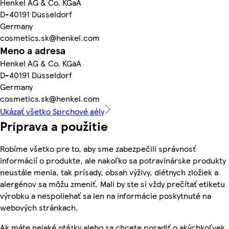
Henkel AG & Co. KGaA
D-40191 Düsseldorf
Germany
cosmetics.sk@henkel.com
Meno a adresa
Henkel AG & Co. KGaA
D-40191 Düsseldorf
Germany
cosmetics.sk@henkel.com
Ukázať všetko Sprchové gély
Príprava a použitie
Robíme všetko pre to, aby sme zabezpečili správnosť
informácií o produkte, ale nakoľko sa potravinárske produkty
neustále menia, tak prísady, obsah výživy, diétnych zložiek a
alergénov sa môžu zmeniť. Mali by ste si vždy prečítať etiketu
výrobku a nespoliehať sa len na informácie poskytnuté na
webových stránkach.
Ak máte nejaké otázky alebo sa chcete poradiť o akýchkoľvek