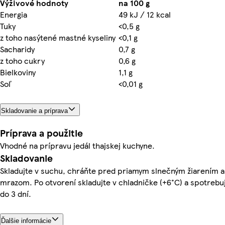
Výživové hodnoty
na 100 g
Energia
49 kJ / 12 kcal
Tuky
<0,5 g
z toho nasýtené mastné kyseliny
<0,1 g
Sacharidy
0,7 g
z toho cukry
0,6 g
Bielkoviny
1,1 g
Soľ
<0,01 g
Skladovanie a príprava
Príprava a použitie
Vhodné na prípravu jedál thajskej kuchyne.
Skladovanie
Skladujte v suchu, chráňte pred priamym slnečným žiarením a
mrazom. Po otvorení skladujte v chladničke (+6°C) a spotrebu
do 3 dní.
Ďalšie informácie