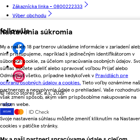
Zákaznícka linka - 0800222333
Výber obchodu
followUs
Nastavenia súkromia
My a našich 18 partnerov ukladáme informácie v zariadení aleb
nim pristupujeme, napríklad k jedinečným identifikátorom v
súboroch cookie, za účelom spracúvania osobných údajov. Sv
súhlas môžete udeliť alebo spravovať voľbou Prijať alebo
Odmietnuť všetko, prípadne kedykoľvek v
Pravidlách pre
ochranu osobných údajov a cookies.
Tieto voľby oznámime na
partnerom a neovplyvnia údaje o prehliadaní. Vaše rozhodnuti
©
Tesco Stores SR, a.s. 2026
však zmení spôsob, akým vám prispôsobíme nakupovanie na
našom webe.
Svoje nastavenia súhlasu môžete zmeniť kliknutím na Nastave
cookies v pätičke stránky.
My a naši partneri spracúvame údaje s cieľom