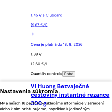
1,45 € s Clubcard
(9,67 €/l)
Cena je platná do 18. 8. 2026
1,89 €
12,60 €/l
Quantity controls
Pridať
Vi Huong Bezvaječné
Nastavenia súkromia
cestoviny instantné rezance
300 g
My a našich 18 partnerov ukladáme informácie v zariadení
alebo k nim pristupujeme, napríklad k jedinečným