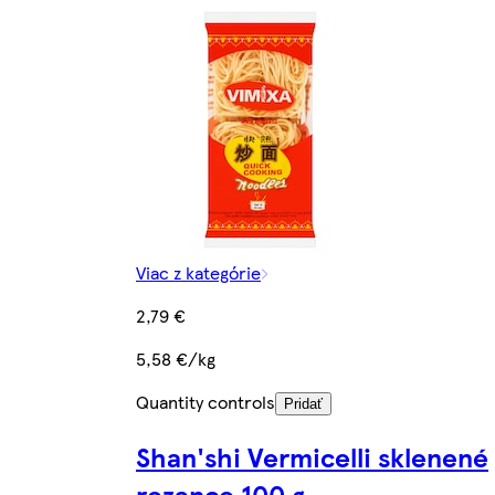
Viac z kategórie
2,79 €
5,58 €/kg
Quantity controls
Pridať
Shan'shi Vermicelli sklenené
rezance 100 g