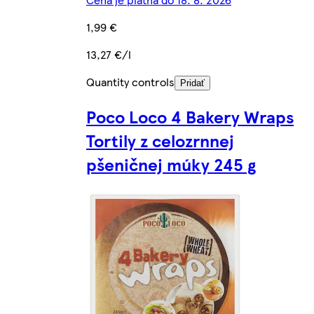
1,99 €
13,27 €/l
Quantity controls
Pridať
Poco Loco 4 Bakery Wraps
Tortily z celozrnnej
pšeničnej múky 245 g