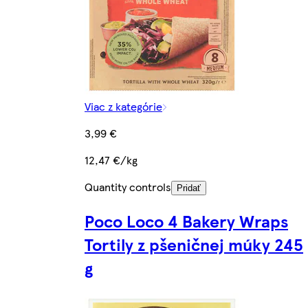
Viac z kategórie
3,99 €
12,47 €/kg
Quantity controls
Pridať
Poco Loco 4 Bakery Wraps
Tortily z pšeničnej múky 245
g