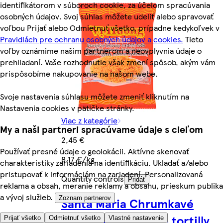
identifikátorom v súboroch cookie, za účelom spracúvania
osobných údajov. Svoj súhlas môžete udeliť alebo spravovať
voľbou Prijať alebo Odmietnuť všetko, prípadne kedykoľvek v
Pravidlách pre ochranu osobných údajov a cookies.
Tieto
voľby oznámime našim partnerom a neovplyvnia údaje o
prehliadaní. Vaše rozhodnutie však zmení spôsob, akým vám
prispôsobíme nakupovanie na našom webe.
Svoje nastavenia súhlasu môžete zmeniť kliknutím na
Nastavenia cookies v pätičke stránky.
Viac z kategórie
My a naši partneri spracúvame údaje s cieľom
2,45 €
Používať presné údaje o geolokácii. Aktívne skenovať
8,17 €/kg
charakteristiky zariadenia na identifikáciu. Ukladať a/alebo
pristupovať k informáciám na zariadení. Personalizovaná
Quantity controls
Pridať
reklama a obsah, meranie reklamy a obsahu, prieskum publika
a vývoj služieb.
Zoznam partnerov
Santa Maria Chrumkavé
smažené kukuričné tortilly
Prijať všetko
Odmietnuť všetko
Vlastné nastavenie