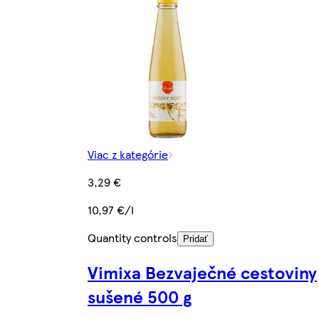
Viac z kategórie
3,29 €
10,97 €/l
Quantity controls
Pridať
Vimixa Bezvaječné cestoviny
sušené 500 g