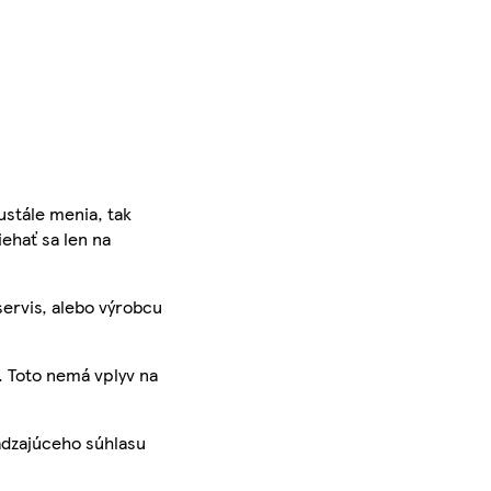
ustále menia, tak
iehať sa len na
servis, alebo výrobcu
. Toto nemá vplyv na
ádzajúceho súhlasu