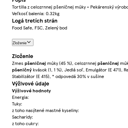
Tortilla z celozrnnej pšeničnej múky - Pekárenský výrob
Veľkosť balenia: 0.32kg
Logá tretích strán
Food Safe, FSC, Zelený bod
Zloženie
Zloženie
Zmes
pšeničnej
múky (45 %), celozrnnej
pšeničnej
múk
pšeničný
kvások (1, 1 %), Jedlá soľ, Emulgátor (E 471), R
Stabilizátor (E 415), * odpovedá 30% v sušine
Výživové údaje
Výživové hodnoty
Energia:
Tuky:
z toho nasýtené mastné kyseliny:
Sacharidy:
z toho cukry: