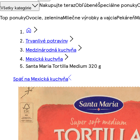
Nakupujte teraz
Obľúbené
Špeciálne ponuky
O
Všetky kategórie
Top ponuky
Ovocie, zelenina
Mliečne výrobky a vajcia
Pekáreň
Mä
Trvanlivé potraviny
Medzinárodná kuchyňa
Mexická kuchyňa
Santa Maria Tortilla Medium 320 g
Späť na Mexická kuchyňa