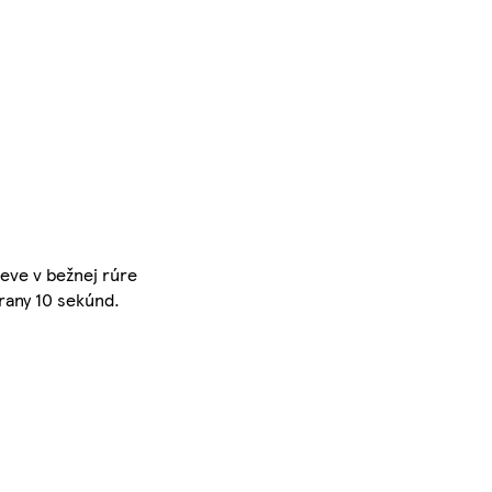
reve v bežnej rúre
trany 10 sekúnd.