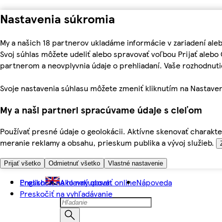
Nastavenia súkromia
My a našich 18 partnerov ukladáme informácie v zariadení ale
Svoj súhlas môžete udeliť alebo spravovať voľbou Prijať aleb
partnerom a neovplyvnia údaje o prehliadaní. Vaše rozhodnu
Svoje nastavenia súhlasu môžete zmeniť kliknutím na Nastaven
My a naši partneri spracúvame údaje s cieľom
Používať presné údaje o geolokácii. Aktívne skenovať charakter
meranie reklamy a obsahu, prieskum publika a vývoj služieb.
Prijať všetko
Odmietnuť všetko
Vlastné nastavenie
Preskočiť na hlavný obsah
English
Ako nakupovať online
Nápoveda
Preskočiť na vyhľadávanie