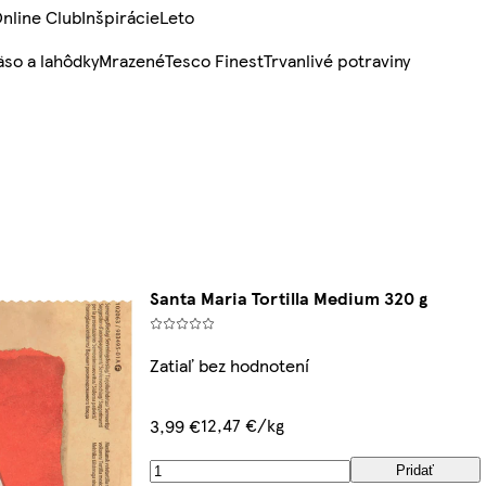
nline Club
Inšpirácie
Leto
so a lahôdky
Mrazené
Tesco Finest
Trvanlivé potraviny
Santa Maria Tortilla Medium 320 g
Zatiaľ bez hodnotení
12,47 €/kg
3,99 €
Pridať