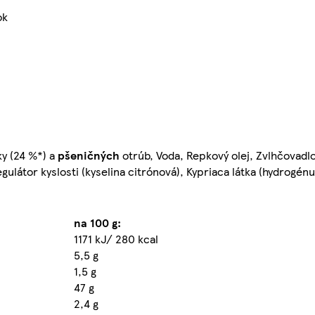
ok
y (24 %*) a
pšeničných
otrúb, Voda, Repkový olej, Zvlhčovadlo
egulátor kyslosti (kyselina citrónová), Kypriaca látka (hydrogénu
na 100 g:
1171 kJ/ 280 kcal
5,5 g
1,5 g
47 g
2,4 g