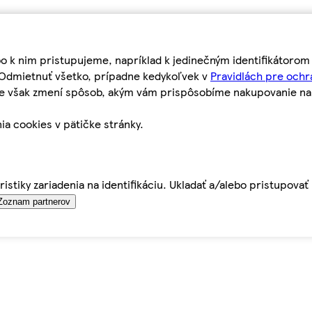
bo k nim pristupujeme, napríklad k jedinečným identifikátoro
o Odmietnuť všetko, prípadne kedykoľvek v
Pravidlách pre ochr
tie však zmení spôsob, akým vám prispôsobíme nakupovanie n
ia cookies v pätičke stránky.
istiky zariadenia na identifikáciu. Ukladať a/alebo pristupova
Zoznam partnerov