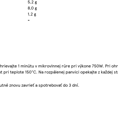
5,2 g
8,0 g
1,2 g
-
ohrievajte 1 minútu v mikrovlnnej rúre pri výkone 750W. Pri oh
nút pri teplote 150°C. Na rozpálenej panvici opekajte z každej s
nutné znovu zavrieť a spotrebovať do 3 dní.