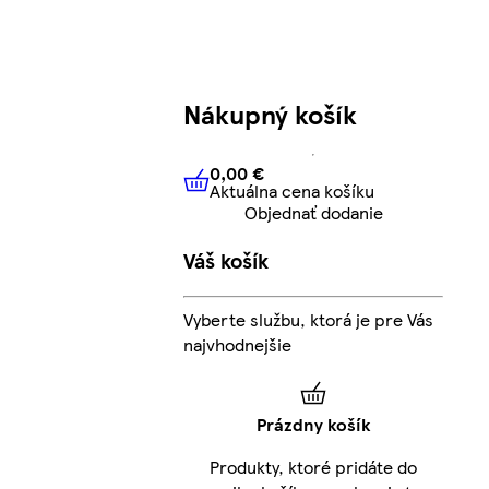
Nákupný košík
0,00 €
Aktuálna cena košíku
0,00 €
Aktuálna cena košíku
Objednať dodanie
Váš košík
Vyberte službu, ktorá je pre Vás
najvhodnejšie
Prázdny košík
Produkty, ktoré pridáte do