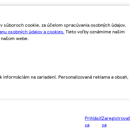
m v súboroch cookie, za účelom spracúvania osobných údajov.
anu osobných údajov a cookies.
Tieto voľby oznámime našim
a našom webe.
ť k informáciám na zariadení. Personalizovaná reklama a obsah,
Prihlásiť
Zaregistrovať
sa
sa