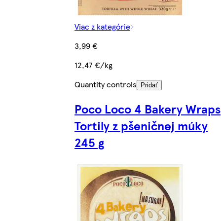
Viac z kategórie
3,99 €
12,47 €/kg
Quantity controls
Pridať
Poco Loco 4 Bakery Wraps
Tortily z pšeničnej múky
245 g