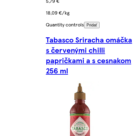
5,79 €
18,09 €/kg
Quantity controls
Pridať
Tabasco Sriracha omáčka
s červenými chilli
papričkami a s cesnakom
256 ml