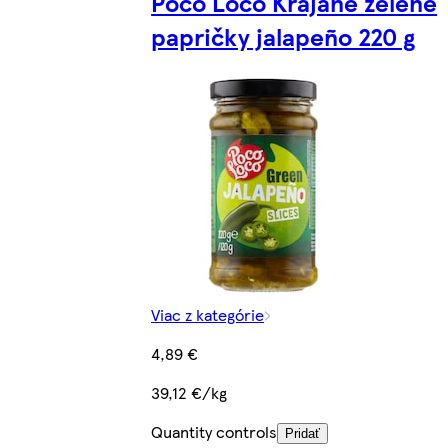
Poco Loco Krájané zelené
papričky jalapeño 220 g
Viac z kategórie
4,89 €
39,12 €/kg
Quantity controls
Pridať