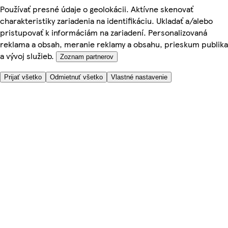
Používať presné údaje o geolokácii. Aktívne skenovať
charakteristiky zariadenia na identifikáciu. Ukladať a/alebo
pristupovať k informáciám na zariadení. Personalizovaná
reklama a obsah, meranie reklamy a obsahu, prieskum publika
a vývoj služieb.
Zoznam partnerov
Prijať všetko
Odmietnuť všetko
Vlastné nastavenie
Potrebujete pomoc?
Cena doručenia
Bezpečnosť pri nákupe
Všeobecné obchodné podmienky
Ochrana súkromia