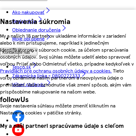
Ako nakupovať
Nastavenia súkromia
Registrácia
Objednanie doručenia
My a našich 18 partnerov ukladáme informácie v zariadení
Moje obľúbené
alebo k nim pristupujeme, napríklad k jedinečným
identifikátorom v súboroch cookie, za účelom spracúvania
Kontaktujte nás
osobných údajov. Svoj súhlas môžete udeliť alebo spravovať
voľbou Prijať alebo Odmietnuť všetko, prípadne kedykoľvek v
Tesco.sk
Pravidlách pre ochranu osobných údajov a cookies.
Tieto
Zákaznícka linka - 0800222333
voľby oznámime našim partnerom a neovplyvnia údaje o
Výber obchodu
prehliadaní. Vaše rozhodnutie však zmení spôsob, akým vám
prispôsobíme nakupovanie na našom webe.
followUs
Svoje nastavenia súhlasu môžete zmeniť kliknutím na
Nastavenia cookies v pätičke stránky.
My a naši partneri spracúvame údaje s cieľom