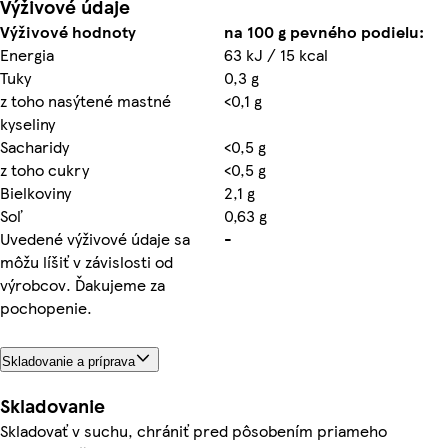
Výživové údaje
Výživové hodnoty
na 100 g pevného podielu:
Energia
63 kJ / 15 kcal
Tuky
0,3 g
z toho nasýtené mastné
<0,1 g
kyseliny
Sacharidy
<0,5 g
z toho cukry
<0,5 g
Bielkoviny
2,1 g
Soľ
0,63 g
Uvedené výživové údaje sa
-
môžu líšiť v závislosti od
výrobcov. Ďakujeme za
pochopenie.
Skladovanie a príprava
Skladovanie
Skladovať v suchu, chrániť pred pôsobením priameho