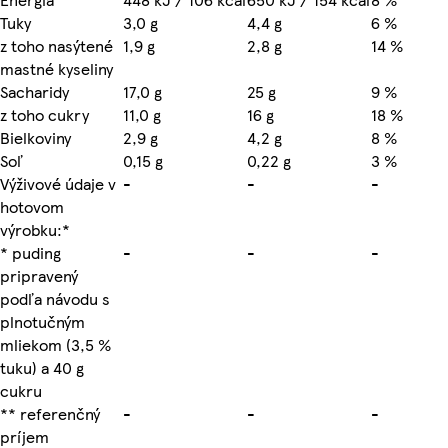
Tuky
3,0 g
4,4 g
6 %
z toho nasýtené
1,9 g
2,8 g
14 %
mastné kyseliny
Sacharidy
17,0 g
25 g
9 %
z toho cukry
11,0 g
16 g
18 %
Bielkoviny
2,9 g
4,2 g
8 %
Soľ
0,15 g
0,22 g
3 %
Výživové údaje v
-
-
-
hotovom
výrobku:*
* puding
-
-
-
pripravený
podľa návodu s
plnotučným
mliekom (3,5 %
tuku) a 40 g
cukru
** referenčný
-
-
-
príjem