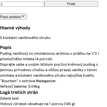
Pridať
Popis produktu
Hlavné výhody
S kúskami vanilkového struku
Popis
Puding vanilkový so smotanovou arómou v prášku na 1/2 l
plnotučného mlieka (4 porcie).
Doprajte sebe a svojim blízkym poctivý krémový puding s
jemnou prírodnou chuťou a vôňou pravej vanilky s tónmi
smotany a kúskami vanilkového struku najvyššej kvality
"Bourbon" z ostrova Madagaskar.
Veľkosť balenia: 0.04kg
Logá tretích strán
Zelený bod
Hotový výrobok obsahuje na 1 porciu (145 g)