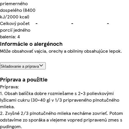
priemerného
dospelého (8400
kJ/2000 kcal)
Celkový počet
-
-
-
porcií jedného
balenia: 4
Informácie o alergénoch
Môže obsahovať vajcia, orechy a obilniny obsahujúce lepok.
Skladovanie a príprava
Príprava a použitie
Príprava:
1. Obsah balíčka dobre rozmiešame s 2-3 polievkovými
lyžicami cukru (30-40 g) v 1/3 pripraveného plnotučného
mlieka.
2. Zvyšné 2/3 plnotučného mlieka necháme zovrieť. Potom
odstavíme zo sporáka a vlejeme vopred pripravenú zmes s
pudingom.