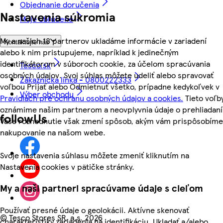
Objednanie doručenia
Nastavenia súkromia
Moje obľúbené
My a našich 18 partnerov ukladáme informácie v zariadení
Kontaktujte nás
alebo k nim pristupujeme, napríklad k jedinečným
identifikátorom v súboroch cookie, za účelom spracúvania
Tesco.sk
osobných údajov. Svoj súhlas môžete udeliť alebo spravovať
Zákaznícka linka - 0800222333
voľbou Prijať alebo Odmietnuť všetko, prípadne kedykoľvek v
Výber obchodu
Pravidlách pre ochranu osobných údajov a cookies.
Tieto voľb
oznámime našim partnerom a neovplyvnia údaje o prehliadaní
followUs
Vaše rozhodnutie však zmení spôsob, akým vám prispôsobíme
nakupovanie na našom webe.
Svoje nastavenia súhlasu môžete zmeniť kliknutím na
Nastavenia cookies v pätičke stránky.
My a naši partneri spracúvame údaje s cieľom
Používať presné údaje o geolokácii. Aktívne skenovať
©
Tesco Stores SR, a.s. 2026
charakteristiky zariadenia na identifikáciu. Ukladať a/alebo