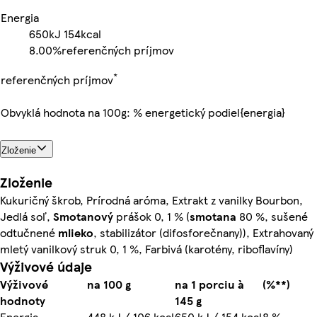
Energia
650kJ
154kcal
8.00%
referenčných príjmov
*
referenčných príjmov
Obvyklá hodnota na 100g: % energetický podiel{energia}
Zloženie
Zloženie
Kukuričný škrob, Prírodná aróma, Extrakt z vanilky Bourbon,
Jedlá soľ,
Smotanový
prášok 0, 1 % (
smotana
80 %, sušené
odtučnené
mlieko
, stabilizátor (difosforečnany)), Extrahovaný
mletý vanilkový struk 0, 1 %, Farbivá (karotény, riboflavíny)
Výživové údaje
Výživové
na 100 g
na 1 porciu à
(%**)
hodnoty
145 g
Energia
448 kJ / 106 kcal
650 kJ / 154 kcal
8 %