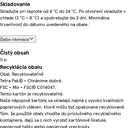
Skladovanie
Skladujte pri teplote od 4 °C do 24 °C. Po otvorení skladujte v
chlade (2 °C - 8 °C) a spotrebujte do 3 dní. Minimálna
trvanlivosť do dátumu uvedeného na obale.
Ďalšie informácie
Čistý obsah
1l ℮
Recyklácia obalu
Obal. Recyklovateľné
Tetra Pak® - Chránime dobré.
FSC - Mix - FSC® C014047.
Tento kartón je recyklovateľný.
Naše nápojové kartóny sa skladajú najmä z vysoko kvalitných
papierových vlákien, ktoré môžu byť opakovane recyklované.
Tým, že použité obaly vhodíte do príslušného recyklačného
kontajnera, dajú sa z nich vyrobiť kartónové škatule,
papierové tašky alebo papierové vreckovky.