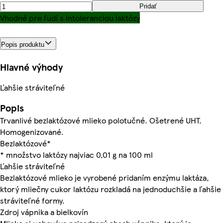
Pridať
Vhodné pre ľudí s intoleranciou laktózy
Popis produktu
Hlavné výhody
Ľahšie stráviteľné
Popis
Trvanlivé bezlaktózové mlieko polotučné. Ošetrené UHT.
Homogenizované.
Bezlaktózové*
* množstvo laktózy najviac 0,01 g na 100 ml
Ľahšie stráviteľné
Bezlaktózové mlieko je vyrobené pridaním enzýmu laktáza,
ktorý mliečny cukor laktózu rozkladá na jednoduchšie a ľahšie
stráviteľné formy.
Zdroj vápnika a bielkovín