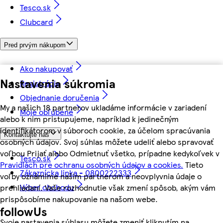
Tesco.sk
Clubcard
Pred prvým nákupom
Ako nakupovať
Nastavenia súkromia
Registrácia
Objednanie doručenia
My a našich 18 partnerov ukladáme informácie v zariadení
Moje obľúbené
alebo k nim pristupujeme, napríklad k jedinečným
identifikátorom v súboroch cookie, za účelom spracúvania
Kontaktujte nás
osobných údajov. Svoj súhlas môžete udeliť alebo spravovať
voľbou Prijať alebo Odmietnuť všetko, prípadne kedykoľvek v
Tesco.sk
Pravidlách pre ochranu osobných údajov a cookies.
Tieto
Zákaznícka linka - 0800222333
voľby oznámime našim partnerom a neovplyvnia údaje o
Výber obchodu
prehliadaní. Vaše rozhodnutie však zmení spôsob, akým vám
prispôsobíme nakupovanie na našom webe.
followUs
Svoje nastavenia súhlasu môžete zmeniť kliknutím na