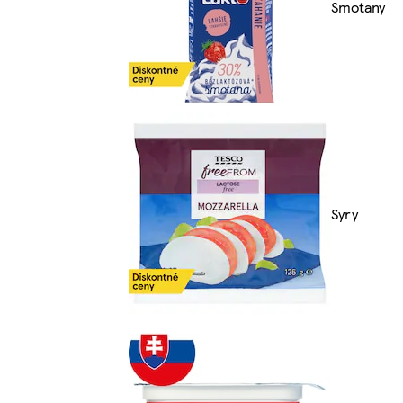
Smotany
Syry