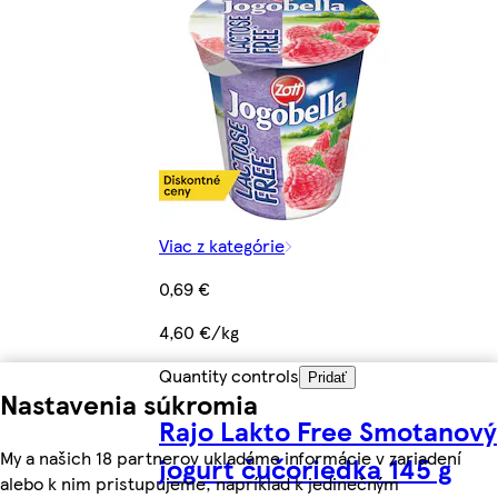
Viac z kategórie
0,69 €
4,60 €/kg
Quantity controls
Pridať
Nastavenia súkromia
Rajo Lakto Free Smotanový
My a našich 18 partnerov ukladáme informácie v zariadení
jogurt čučoriedka 145 g
alebo k nim pristupujeme, napríklad k jedinečným