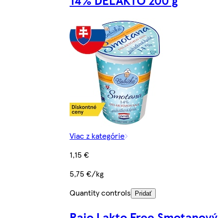
14% DELAKTO 200 g
Viac z kategórie
1,15 €
5,75 €/kg
Quantity controls
Pridať
Rajo Lakto Free Smotanový