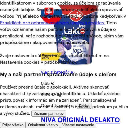
identifikátorom v súboroch cookie, za účelom spracúvania
osobných údajov. Svoj súhlas môžete udeliť alebo spravovať
voľbou Prijať alebo Odmietnuť všetko, prípadne kedykoľvek v
Pravidlách pre ochranu osobných údajov a cookies.
Tieto
voľby oznámime našim partnerom a neovplyvnia údaje o
prehliadaní. Vaše rozhodnutie však zmení spôsob, akým vám
prispôsobíme nakupovanie na našom webe.
Svoje nastavenia súhlasu môžete zmeniť kliknutím na
Nastavenia cookies v pätičke stránky.
Viac z kategórie
My a naši partneri spracúvame údaje s cieľom
0,65 €
Používať presné údaje o geolokácii. Aktívne skenovať
charakteristiky zariadenia na identifikáciu. Ukladať a/alebo
4,48 €/kg
pristupovať k informáciám na zariadení. Personalizovaná
Quantity controls
reklama a obsah, meranie reklamy a obsahu, prieskum publika
Pridať
a vývoj služieb.
Zoznam partnerov
NIVA ORIGINÁL DELAKTO
Prijať všetko
Odmietnuť všetko
Vlastné nastavenie