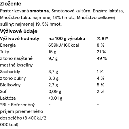
Zloženie
Pasterizovaná
smotana
, Smotanová kultúra, Enzým: laktáza,
Množstvo tuku: najmenej 14% hmot., Množstvo celkovej
sušiny: najmenej 19, 5% hmot.
Výživové údaje
Výživové hodnoty
na 100 g výrobku
% RI*
Energia
659kJ/160kcal
8 %
Tuky
15 g
21 %
z toho nasýtené
9,7 g
49 %
mastné kyseliny
Sacharidy
3,7 g
1 %
z toho cukry
3,3 g
4 %
Bielkoviny
2,7 g
5 %
Soľ
0,09 g
2 %
Laktóza
<0,01 g
*RI - Referenčný
-
-
príjem priemerného
dospelého (8 400kJ/2
000kcal)