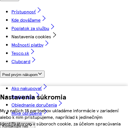
Prístupnosť
Kde dovážame
Poplatok za službu
Nastavenia cookies
Možnosti platby
Tesco.sk
Clubcard
Pred prvým nákupom
Ako nakupovať
Nastavenia súkromia
Registrácia
Objednanie doručenia
My a našich 18 partnerov ukladáme informácie v zariadení
Moje obľúbené
alebo k nim pristupujeme, napríklad k jedinečným
identifikátorom v súboroch cookie, za účelom spracúvania
Kontaktujte nás