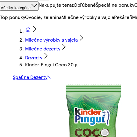
Nakupujte teraz
Obľúbené
Špeciálne ponuky
O
Všetky kategórie
Top ponuky
Ovocie, zelenina
Mliečne výrobky a vajcia
Pekáreň
Mä
Mliečne výrobky a vajcia
Mliečne dezerty
Dezerty
Kinder Pinguí Coco 30 g
Späť na Dezerty