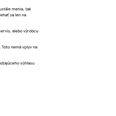
ustále menia, tak
iehať sa len na
servis, alebo výrobcu
. Toto nemá vplyv na
ádzajúceho súhlasu