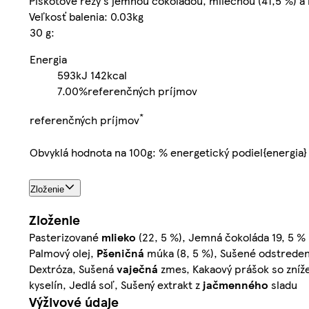
Piškótové rezy s jemnou čokoládou, mliečnou (41,5 %) a
Veľkosť balenia: 0.03kg
30 g:
Energia
593kJ
142kcal
7.00%
referenčných príjmov
*
referenčných príjmov
Obvyklá hodnota na 100g: % energetický podiel{energia}
Zloženie
Zloženie
Pasterizované
mlieko
(22, 5 %), Jemná čokoláda 19, 5 % 
Palmový olej,
Pšeničná
múka (8, 5 %), Sušené odstrede
Dextróza, Sušená
vaječná
zmes, Kakaový prášok so zníž
kyselín, Jedlá soľ, Sušený extrakt z
jačmenného
sladu
Výživové údaje