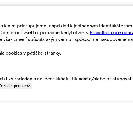
bo k nim pristupujeme, napríklad k jedinečným identifikátoro
o Odmietnuť všetko, prípadne kedykoľvek v
Pravidlách pre ochr
tie však zmení spôsob, akým vám prispôsobíme nakupovanie n
ia cookies v pätičke stránky.
istiky zariadenia na identifikáciu. Ukladať a/alebo pristupova
Zoznam partnerov