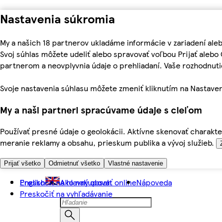
Nastavenia súkromia
My a našich 18 partnerov ukladáme informácie v zariadení ale
Svoj súhlas môžete udeliť alebo spravovať voľbou Prijať aleb
partnerom a neovplyvnia údaje o prehliadaní. Vaše rozhodnu
Svoje nastavenia súhlasu môžete zmeniť kliknutím na Nastaven
My a naši partneri spracúvame údaje s cieľom
Používať presné údaje o geolokácii. Aktívne skenovať charakter
meranie reklamy a obsahu, prieskum publika a vývoj služieb.
Prijať všetko
Odmietnuť všetko
Vlastné nastavenie
Preskočiť na hlavný obsah
English
Ako nakupovať online
Nápoveda
Preskočiť na vyhľadávanie