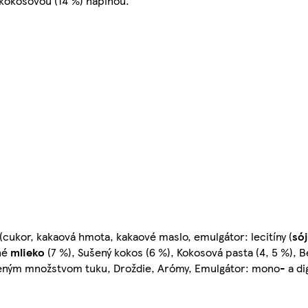
 kokosovou (14 %) náplňou.
(cukor, kakaová hmota, kakaové maslo, emulgátor: lecitíny (
só
né
mlieko
(7 %), Sušený kokos (6 %), Kokosová pasta (4, 5 %), 
eným množstvom tuku, Droždie, Arómy, Emulgátor: mono- a di