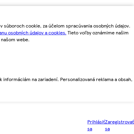
m v súboroch cookie, za účelom spracúvania osobných údajov.
anu osobných údajov a cookies.
Tieto voľby oznámime našim
a našom webe.
ť k informáciám na zariadení. Personalizovaná reklama a obsah,
Prihlásiť
Zaregistrovať
sa
sa