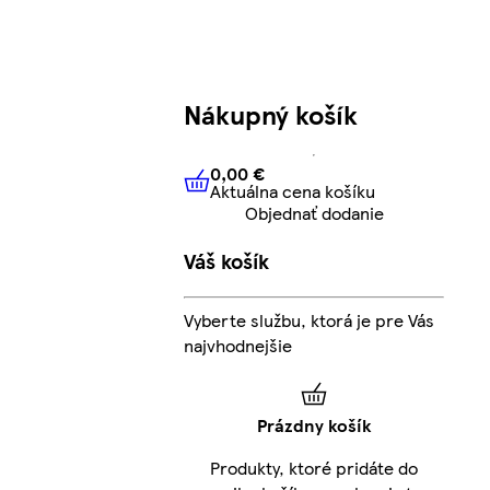
Nákupný košík
0,00 €
Aktuálna cena košíku
0,00 €
Aktuálna cena košíku
Objednať dodanie
Váš košík
Vyberte službu, ktorá je pre Vás
najvhodnejšie
Prázdny košík
Produkty, ktoré pridáte do