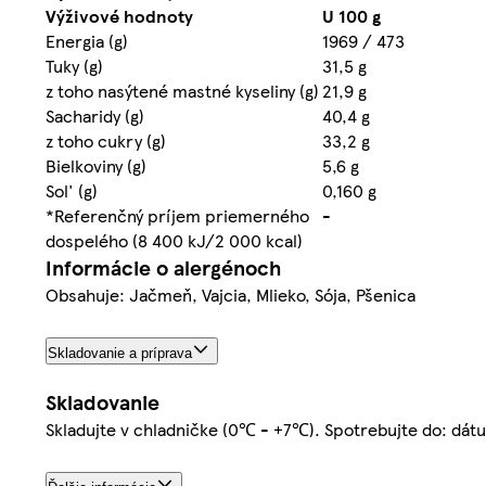
Výživové hodnoty
U 100 g
Energia (g)
1969 / 473
Tuky (g)
31,5 g
z toho nasýtené mastné kyseliny (g)
21,9 g
Sacharidy (g)
40,4 g
z toho cukry (g)
33,2 g
Bielkoviny (g)
5,6 g
Sol' (g)
0,160 g
*Referenčný príjem priemerného
-
dospelého (8 400 kJ/2 000 kcal)
Informácie o alergénoch
Obsahuje: Jačmeň, Vajcia, Mlieko, Sója, Pšenica
Skladovanie a príprava
Skladovanie
Skladujte v chladničke (0℃ - +7℃). Spotrebujte do: dát