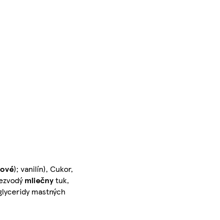
jové
); vanilín), Cukor,
Bezvodý
mliečny
tuk,
glyceridy mastných