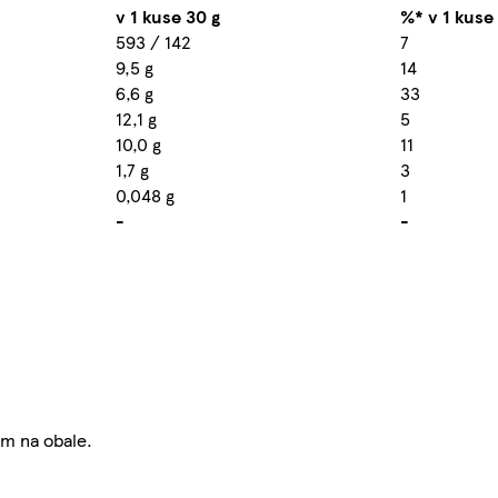
v 1 kuse 30 g
%* v 1 kuse
593 / 142
7
9,5 g
14
6,6 g
33
12,1 g
5
10,0 g
11
1,7 g
3
0,048 g
1
-
-
um na obale.