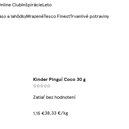
nline Club
Inšpirácie
Leto
so a lahôdky
Mrazené
Tesco Finest
Trvanlivé potraviny
Kinder Pinguí Coco 30 g
Zatiaľ bez hodnotení
38,33 €/kg
1,15 €