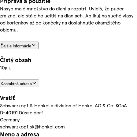
Príprava a použitie
Nasyp malé množstvo do dlaní a rozotri. Uvidíš, že púder
zmizne, ale stále ho ucítiš na dlaniach. Aplikuj na suché vlasy
od korienkov až po končeky na dosiahnutie okamžitého
objemu.
Ďalšie informácie
Čistý obsah
10g ℮
Kontaktná adresa
Vrátiť
Schwarzkopf & Henkel a division of Henkel AG & Co. KGaA
D-40191 Düsseldorf
Germany
schwarzkopf.sk@henkel.com
Meno a adresa