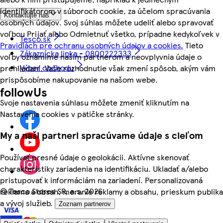
identifikátorom v súboroch cookie, za účelom spracúvania
Kontaktujte nás
osobných údajov. Svoj súhlas môžete udeliť alebo spravovať
voľbou Prijať alebo Odmietnuť všetko, prípadne kedykoľvek v
Tesco.sk
Pravidlách pre ochranu osobných údajov a cookies.
Tieto
Zákaznícka linka - 0800222333
voľby oznámime našim partnerom a neovplyvnia údaje o
Výber obchodu
prehliadaní. Vaše rozhodnutie však zmení spôsob, akým vám
prispôsobíme nakupovanie na našom webe.
followUs
Svoje nastavenia súhlasu môžete zmeniť kliknutím na
Nastavenia cookies v pätičke stránky.
My a naši partneri spracúvame údaje s cieľom
Používať presné údaje o geolokácii. Aktívne skenovať
charakteristiky zariadenia na identifikáciu. Ukladať a/alebo
pristupovať k informáciám na zariadení. Personalizovaná
©
Tesco Stores SR, a.s. 2026
reklama a obsah, meranie reklamy a obsahu, prieskum publika
a vývoj služieb.
Zoznam partnerov