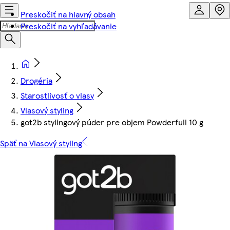
Preskočiť na hlavný obsah
Preskočiť na vyhľadávanie
Drogéria
Starostlivosť o vlasy
Vlasový styling
got2b stylingový púder pre objem Powderfull 10 g
Späť na Vlasový styling