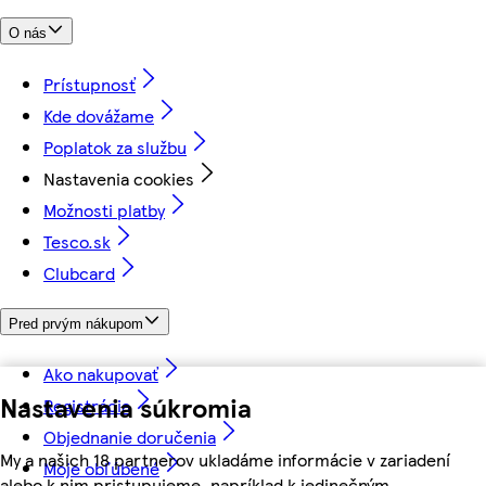
O nás
Prístupnosť
Kde dovážame
Poplatok za službu
Nastavenia cookies
Možnosti platby
Tesco.sk
Clubcard
Pred prvým nákupom
Ako nakupovať
Nastavenia súkromia
Registrácia
Objednanie doručenia
My a našich 18 partnerov ukladáme informácie v zariadení
Moje obľúbené
alebo k nim pristupujeme, napríklad k jedinečným